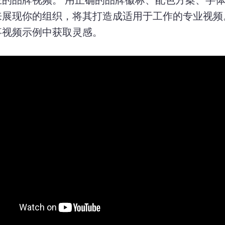
来展现你的组织，将其打造成适用于工作的专业视频
事视频示例中获取灵感。