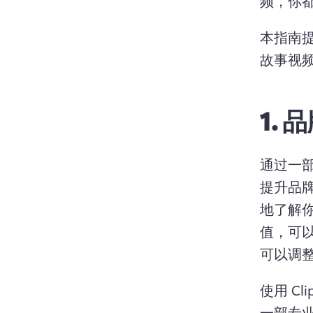
频，你都
本指南提
故事视
1.
品
通过一
提升品
地了解
值，可以
可以调
使用 Cli
一部专业