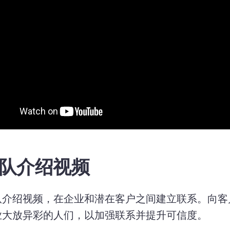
队介绍视频
队介绍视频，在企业和潜在客户之间建立联系。
向客
业大放异彩的人们，以加强联系并提升可信度。