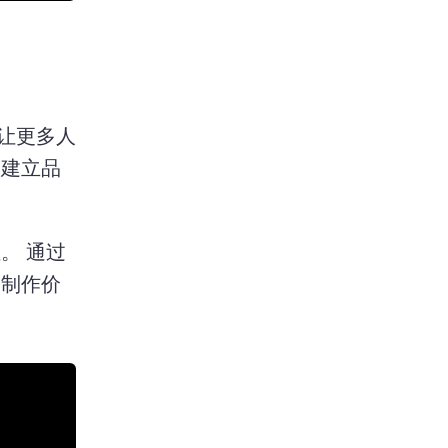
让更多人
，建立品
。 
通过
的制作价