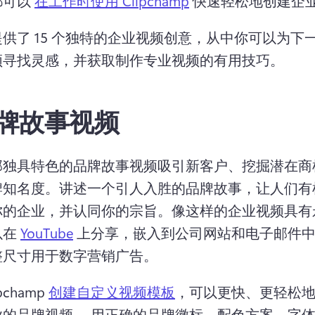
可以 
在工作时使用 Clipchamp
 快速轻松地创建企业
供了 15 个独特的企业视频创意，从中你可以为下
频寻找灵感，并获取制作专业视频的有用技巧。
牌故事视频
部独具特色的品牌故事视频吸引新客户、挖掘潜在商
牌知名度。
讲述一个引人入胜的品牌故事，让人们有
你的企业，并认同你的宗旨。
像这样的企业视频具有
在 
YouTube
 上分享，嵌入到公司网站和电子邮件
整尺寸用于数字营销广告。 
pchamp 
创建自定义视频模板
，可以更快、更轻松
的品牌视频。 
用正确的品牌徽标、配色方案、字