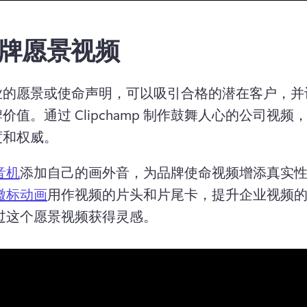
牌愿景视频
业的愿景或使命声明，可以吸引合格的潜在客户，并
牌价值。
通过 Clipchamp 制作鼓舞人心的公司视频
度和权威。
音机
添加自己的画外音，为品牌使命视频增添真实性
徽标动画
用作视频的片头和片尾卡，提升企业视频
过这个愿景视频获得灵感。