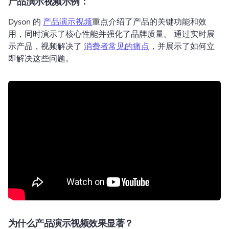
产品演示视频示例：
Dyson 的 
产品演示视频
重点介绍了产品的关键功能和效
用，同时演示了核心性能并强化了品牌质量。 
通过实时展
示产品，视频解决了 
消费者常见的痛点
，并展示了如何立
即解决这些问题。 
为什么产品演示视频效果显著？