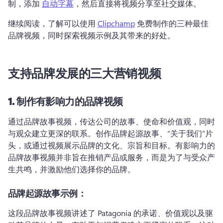
制，添加 
自动字幕
，然后直接将视频分享至社交媒体。 
继续阅读，了解可以使用 
Clipchamp
 免费制作的三种最佳
品牌视频，同时探索视频示例及其带来的好处。 
支持品牌发展的三大营销视频
1.
制作有影响力的品牌视频
通过品牌故事视频，传达公司的故事、使命和价值观，同时
与观众建立更深的联系。
创作品牌起源故事、“关于我们”片
头，或通过视频展示品牌的文化、宗旨和目标。
有影响力的
品牌故事视频并非旨在推销产品或服务，而是为了与受众产
生共鸣，并激励他们选择你的品牌。
品牌起源故事示例：
这段品牌故事视频讲述了 Patagonia 的承诺、价值观以及驱