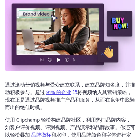
登录
免费试用
通过滚动营销视频与受众建立联系，建立品牌知名度，并推
(opens in a new tab)
动积极参与。
超过 
91% 的企业
将视频纳入其营销策略，
现在正是通过品牌视频推广产品和服务，从而在竞争中脱颖
而出的绝佳时机。 
使用 Clipchamp 轻松构建品牌社区，利用热门品牌内容，
如客户评价视频、评测视频、产品演示和品牌故事。
你还可
以轻松叠加 
品牌徽标
和水印，使用品牌颜色和字体进行定