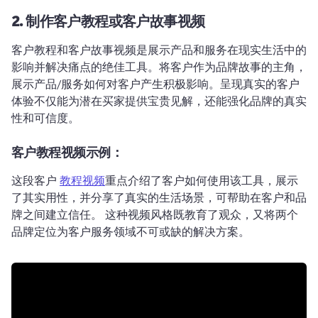
2.
制作客户教程或客户故事视频
客户教程和客户故事视频是展示产品和服务在现实生活中的
影响并解决痛点的绝佳工具。
将客户作为品牌故事的主角，
展示产品/服务如何对客户产生积极影响。
呈现真实的客户
体验不仅能为潜在买家提供宝贵见解，还能强化品牌的真实
性和可信度。
客户教程视频示例：
这段客户 
教程视频
重点介绍了客户如何使用该工具，展示
了其实用性，并分享了真实的生活场景，可帮助在客户和品
牌之间建立信任。 
这种视频风格既教育了观众，又将两个
品牌定位为客户服务领域不可或缺的解决方案。