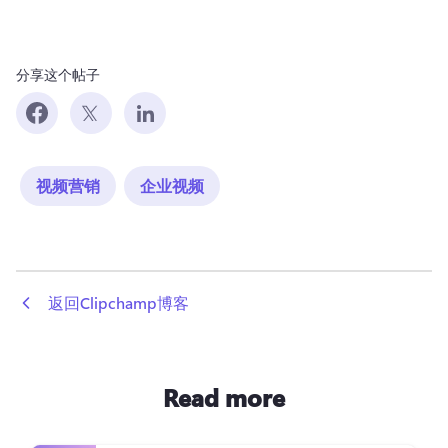
分享这个帖子
视频营销
企业视频
 返回Clipchamp博客
Read more