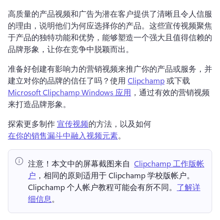
高质量的产品视频和广告为潜在客户提供了清晰且令人信服
的理由，说明他们为何应选择你的产品。
这些宣传视频聚焦
于产品的独特功能和优势，能够塑造一个强大且值得信赖的
品牌形象，让你在竞争中脱颖而出。
准备好创建有影响力的营销视频来推广你的产品或服务，并
建立对你的品牌的信任了吗？
使用 
Clipchamp
 或下载 
Microsoft Clipchamp Windows 应用
，通过有效的营销视频
来打造品牌形象。 
探索更多制作 
宣传视频
的方法，以及如何 
在你的销售漏斗中融入视频元素
。 
注意！
本文中的屏幕截图来自⁠ ⁠ 
Clipchamp 工作版帐
户
，相同的原则适用于 Clipchamp 学校版帐户。 
Clipchamp 个人帐户教程可能会有所不同。
了解详
细信息
。 