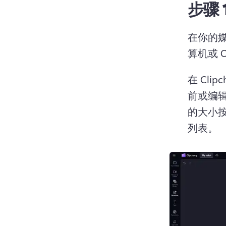
步骤 1
在你的
算机或 O
在 Cl
前或编
的大小
列表。