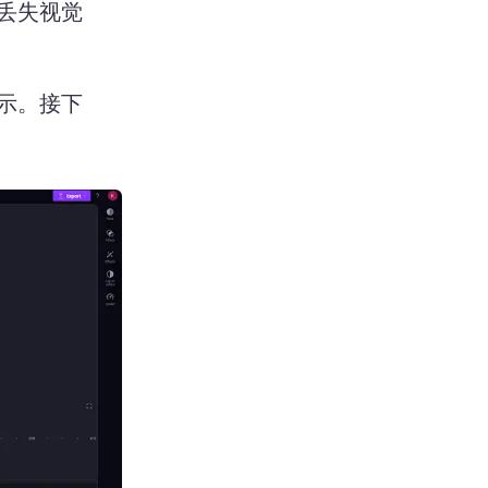
丢失视觉
示。
接下