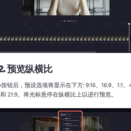
2.
预览纵横比
钮后，预设选项将显示在下方: 9:16、16:9、1:1、4
 和 21:9。
将光标悬停在纵横比上以进行预览。