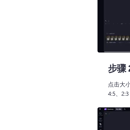
步骤 
点击大小按
4:5、2:3