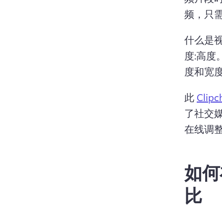
频，只
什么是
度:高度
度和宽
此 
Cli
了社交媒
在线调
如何
比