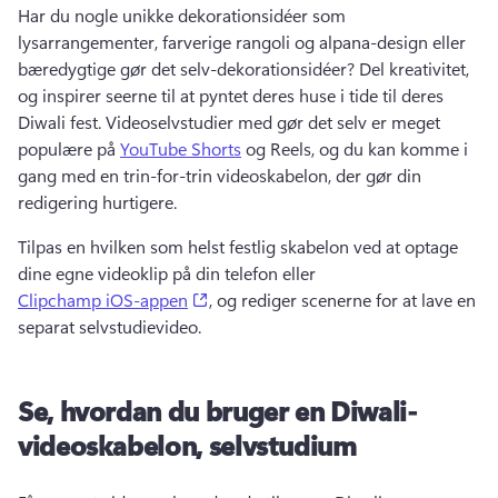
Har du nogle unikke dekorationsidéer som 
lysarrangementer, farverige rangoli og alpana-design eller 
bæredygtige gør det selv-dekorationsidéer? 
Del kreativitet, 
og inspirer seerne til at pyntet deres huse i tide til deres 
Diwali fest. 
Videoselvstudier med gør det selv er meget 
populære på 
YouTube Shorts
 og Reels, og du kan komme i 
gang med en trin-for-trin videoskabelon, der gør din 
redigering hurtigere. 
Tilpas en hvilken som helst festlig skabelon ved at optage 
dine egne videoklip på din telefon eller 
(opens in a new tab)
Clipchamp iOS-appen
, og rediger scenerne for at lave en 
separat selvstudievideo. 
Se, hvordan du bruger en Diwali-
videoskabelon, selvstudium