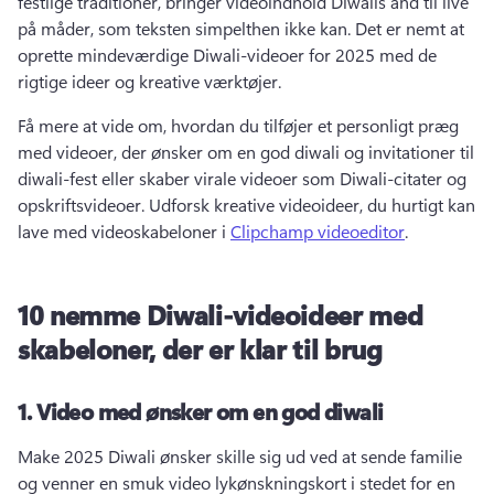
festlige traditioner, bringer videoindhold Diwalis ånd til live 
på måder, som teksten simpelthen ikke kan. 
Det er nemt at 
oprette mindeværdige Diwali-videoer for 2025 med de 
rigtige ideer og kreative værktøjer. 
Få mere at vide om, hvordan du tilføjer et personligt præg 
med videoer, der ønsker om en god diwali og invitationer til 
diwali-fest eller skaber virale videoer som Diwali-citater og 
opskriftsvideoer. 
Udforsk kreative videoideer, du hurtigt kan 
lave med videoskabeloner i 
Clipchamp videoeditor
. 
10 nemme Diwali-videoideer med
skabeloner, der er klar til brug
1.
Video med ønsker om en god diwali
Make 2025 Diwali ønsker skille sig ud ved at sende familie 
og venner en smuk video lykønskningskort i stedet for en 