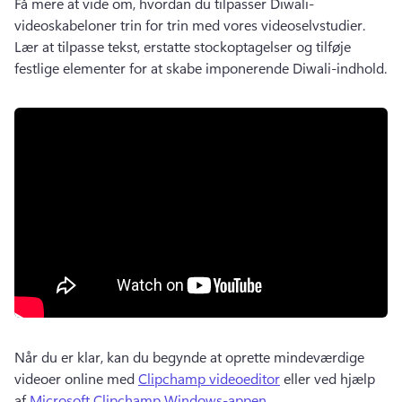
Få mere at vide om, hvordan du tilpasser Diwali-
videoskabeloner trin for trin med vores videoselvstudier. 
Lær at tilpasse tekst, erstatte stockoptagelser og tilføje 
festlige elementer for at skabe imponerende Diwali-indhold. 
Når du er klar, kan du begynde at oprette mindeværdige 
videoer online med 
Clipchamp videoeditor
 eller ved hjælp 
af 
Microsoft Clipchamp Windows-appen
. 