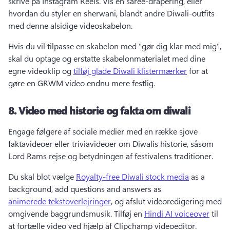
skrive på Instagram Reels. 
Vis en saree-drapering, eller 
hvordan du styler en sherwani, blandt andre Diwali-outfits 
med denne alsidige videoskabelon. 
Hvis du vil tilpasse en skabelon med "gør dig klar med mig", 
skal du optage og erstatte skabelonmaterialet med dine 
egne videoklip og 
tilføj glade Diwali klistermærker
 for at 
gøre en GRWM video endnu mere festlig. 
8.
Video med historie og fakta om diwali
Engage følgere af sociale medier med en række sjove 
faktavideoer eller triviavideoer om Diwalis historie, såsom 
Lord Rams rejse og betydningen af festivalens traditioner. 
Du skal blot vælge 
Royalty-free Diwali stock media
 as a 
background, add questions and answers as 
animerede tekstoverlejringer
, og afslut videoredigering med 
omgivende baggrundsmusik. 
Tilføj en 
Hindi AI voiceover
 til 
at fortælle video ved hjælp af Clipchamp videoeditor. 