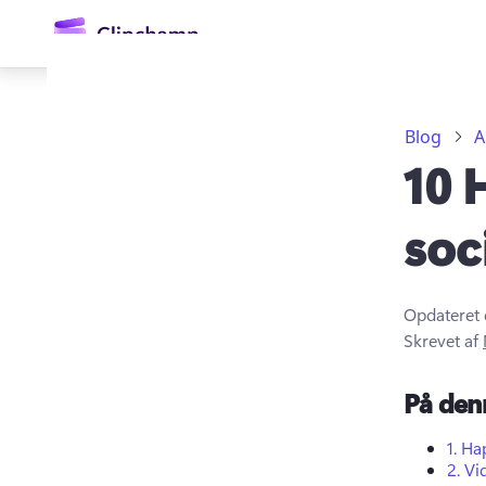
hovedindholdet
Blog
A
10 
soc
Opdateret 
Log på
Skrevet af
Prøv det gratis
På den
1.
Ha
2.
Vi