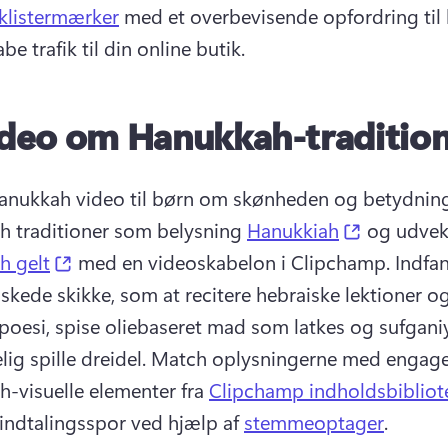
j klistermærker
 med et overbevisende opfordring til 
abe trafik til din online butik. 
deo om Hanukkah-traditio
anukkah video til børn om skønheden og betydning
(opens in
 traditioner som belysning 
Hanukkiah
 og udvek
(opens in a new tab)
h gelt
 med en videoskabelon i Clipchamp. 
Indfan
lskede skikke, som at recitere hebraiske lektioner og
 poesi, spise oliebaseret mad som latkes og sufgani
lig spille dreidel. 
Match oplysningerne med engage
-visuelle elementer fra 
Clipchamp indholdsbibliot
 indtalingsspor ved hjælp af 
stemmeoptager
. 