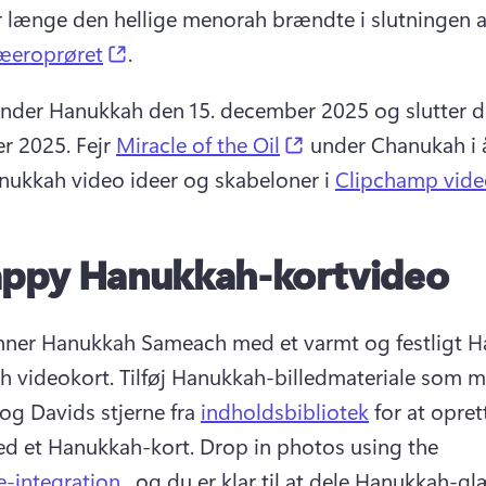
 længe den hellige menorah brændte i slutningen a
(opens in a new tab)
eroprøret
. 
ynder Hanukkah den 15. december 2025 og slutter de
(opens in a new tab
r 2025. 
Fejr 
Miracle of the Oil
 under Chanukah i 
nukkah video ideer og skabeloner i 
Clipchamp vide
ppy Hanukkah-kortvideo
ner Hanukkah Sameach med et varmt og festligt H
 videokort. 
Tilføj Hanukkah-billedmateriale som m
og Davids stjerne fra 
indholdsbibliotek
 for at opret
d et Hanukkah-kort. 
Drop in photos using the 
-integration
 , og du er klar til at dele Hanukkah-gl