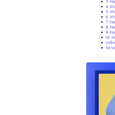
3.
Ha
4.
Vi
5.
Vi
6.
Vi
7.
Ha
8.
Ha
9.
Ha
10.
H
Udfo
Se s