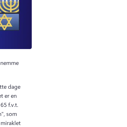
r nemme 
tte dage 
 er en 
ew tab)
 i Jerusalem i 165 f.v.t. 
", som 
miraklet 