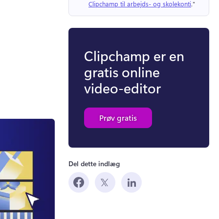
Clipchamp til arbejds- og skolekonti
." 
Clipchamp er en
gratis online
video-editor
Prøv gratis
Del dette indlæg