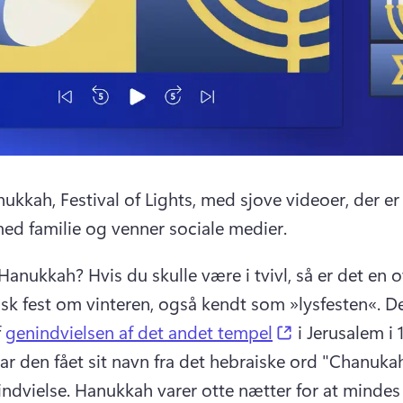
nukkah, Festival of Lights, med sjove videoer, der e
med familie og venner sociale medier. 
 Hanukkah? 
Hvis du skulle være i tvivl, så er det en o
isk fest om vinteren, også kendt som »lysfesten«. Det
(opens in a n
 
genindvielsen af det andet tempel
har den fået sit navn fra det hebraiske ord "Chanukah
ndvielse. 
Hanukkah varer otte nætter for at mindes 