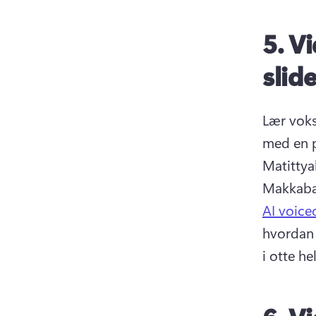
5.
Vi
slid
Lær voks
med en 
Matittya
Makkabæ
AI voice
hvordan 
i otte he