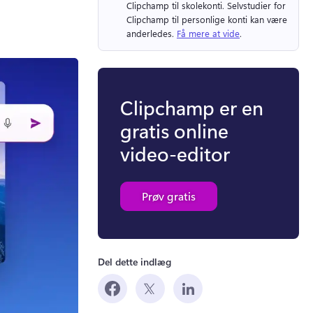
Clipchamp til skolekonti. 
Selvstudier for 
Clipchamp til personlige konti kan være 
anderledes. 
Få mere at vide
. 
Clipchamp er en
gratis online
video-editor
Prøv gratis
Del dette indlæg