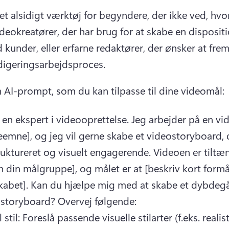
et alsidigt værktøj for begyndere, der ikke ved, hvor
ideokreatører, der har brug for at skabe en dispositi
 kunder, eller erfarne redaktører, der ønsker at fre
digeringsarbejdsproces.
n AI-prompt, som du kan tilpasse til dine videomål:
 en ekspert i videooprettelse. 
Jeg arbejder på en vi
eemne], og jeg vil gerne skabe et videostoryboard, d
ruktureret og visuelt engagerende. 
Videoen er tiltæn
 din målgruppe], og målet er at [beskriv kort formåle
abet]. 
Kan du hjælpe mig med at skabe et dybdegå
storyboard? 
Overvej følgende:
 stil: Foreslå passende visuelle stilarter (f.eks. realisti