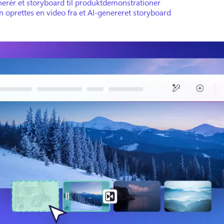
erér et storyboard til produktdemonstrationer
 oprettes en video fra et AI-genereret storyboard