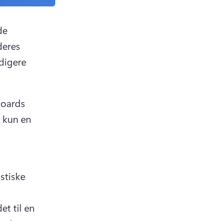
e 
eres 
digere 
boards 
kun en 
new tab)
b)
tiske 
 til en 