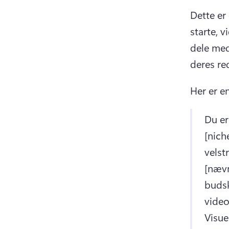
Dette er 
starte, v
dele med
deres re
Her er e
Du er
[nich
velst
[nævn
budsk
video
Visuel