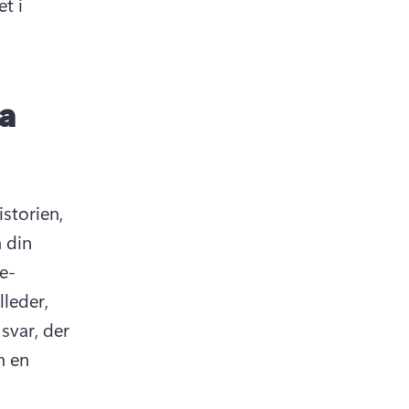
 i 
a
storien, 
din 
e-
leder, 
svar, der 
 en 