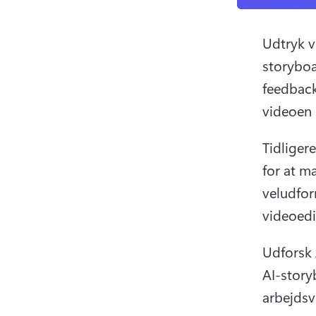
Udtryk v
storyboa
feedback 
videoen 
Tidliger
for at m
veludfor
videoedi
Udforsk 
AI-storyb
arbejdsv