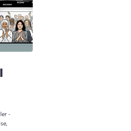
l
ler -
e, 