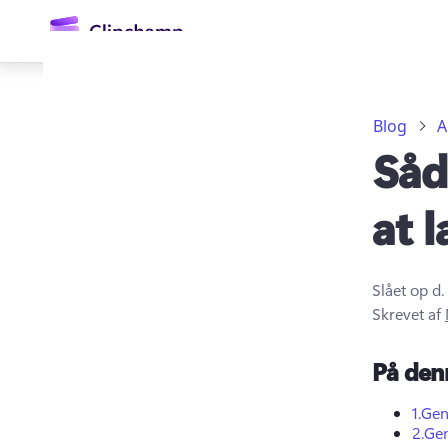
hovedindholdet
Blog
A
Såd
at 
Slået op d.
Log på
Skrevet af
Prøv det gratis
På den
1.
Gen
2.
Gen