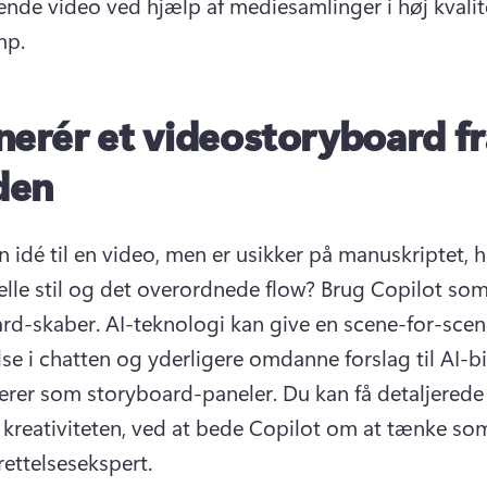
nde video ved hjælp af mediesamlinger i høj kvalitet
mp.
erér et videostoryboard fr
den
 idé til en video, men er usikker på manuskriptet, hi
elle stil og det overordnede flow? 
Brug Copilot som 
rd-skaber. 
AI-teknologi kan give en scene-for-scen
se i chatten og yderligere omdanne forslag til AI-bil
erer som storyboard-paneler. 
Du kan få detaljerede 
kreativiteten, ved at bede Copilot om at tænke som
ettelsesekspert.