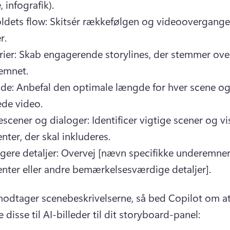
, infografik). 
ldets flow: Skitsér rækkefølgen og videoovergange
r. 
rier: Skab engagerende storylines, der stemmer ove
emnet. 
e: Anbefal den optimale længde for hver scene og
de video. 
scener og dialoger: Identificer vigtige scener og vis
nter, der skal inkluderes. 
igere detaljer: Overvej [nævn specifikke underemner, 
nter eller andre bemærkelsesværdige detaljer]. 
odtager scenebeskrivelserne, så bed Copilot om at
isse til AI-billeder til dit storyboard-panel: 