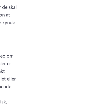
 de skal 
on at 
mskynde 
deo om 
er er 
kt 
t eller 
ende 
sk, 