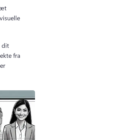
æt 
isuelle 
dit 
kte fra 
r 