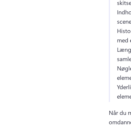
skitse
Indho
scene
Histo
med 
Længd
samle
Nøgle
eleme
Yderl
eleme
Når du m
omdanne d