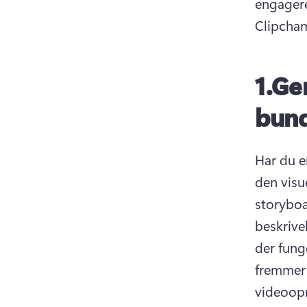
engagere
Clipcha
1.
Gen
bun
Har du en
den visu
storyboa
beskrivel
der fung
fremmer 
videoopr