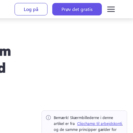
Log på
Prøv det gratis
om
d
Bemærk!
 Skærmbillederne i denne 
artikel er fra ⁠ 
Clipchamp til arbejdskonti
, 
og de samme principper gælder for 