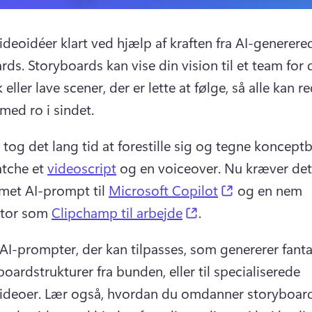
ideoidéer klart ved hjælp af kraften fra AI-generered
rds. 
Storyboards kan vise din vision til et team for d
eller lave scener, der er lette at følge, så alle kan re
med ro i sindet.
e tog det lang tid at forestille sig og tegne koncept
atche et 
videoscript
 og en voiceover. 
Nu kræver det 
(opens in a 
met AI-prompt til 
Microsoft Copilot
 og en nem 
(opens in a new ta
tor som 
Clipchamp til arbejde
. 
AI-prompter, der kan tilpasses, som genererer fantas
oardstrukturer fra bunden, eller til specialiserede 
ideoer. 
Lær også, hvordan du omdanner storyboardet