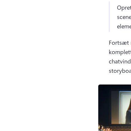
Opret
scene
eleme
Fortsæt 
komplett
chatvind
storyboar