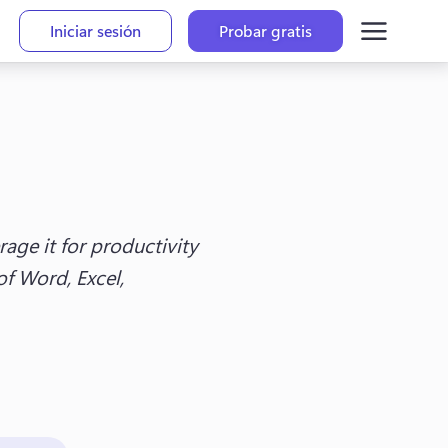
Iniciar sesión
Probar gratis
age it for productivity 
f Word, Excel, 
a new tab)