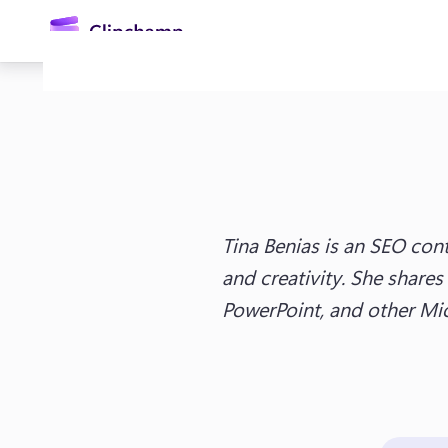
contenido
principal
Tina Benias is an SEO cont
and creativity. She shares
Iniciar sesión
PowerPoint, and other Mic
Probar gratis