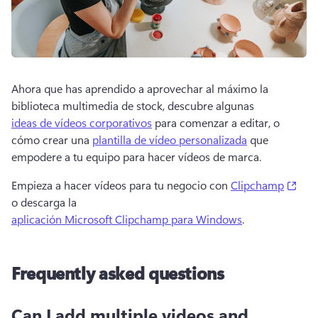
Ahora que has aprendido a aprovechar al máximo la 
biblioteca multimedia de stock, descubre algunas 
ideas de vídeos corporativos
 para comenzar a editar, o 
cómo crear una 
plantilla de vídeo personalizada
 que 
empodere a tu equipo para hacer vídeos de marca. 
(ope
Empieza a hacer vídeos para tu negocio con 
Clipchamp
o descarga la 
aplicación Microsoft Clipchamp para Windows
. 
Frequently asked questions
Can I add multiple videos and