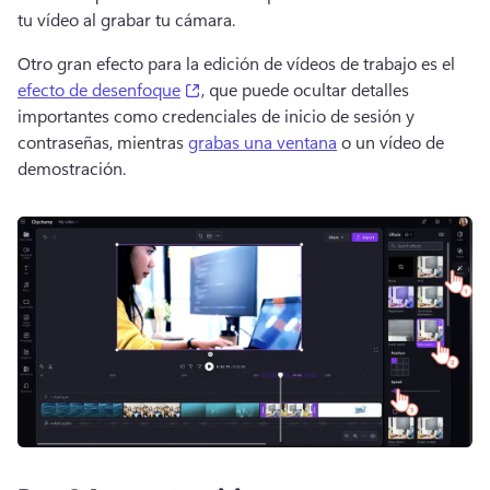
tu vídeo al grabar tu cámara. 
Otro gran efecto para la edición de vídeos de trabajo es el 
(opens in a new tab)
efecto de desenfoque
, que puede ocultar detalles 
importantes como credenciales de inicio de sesión y 
contraseñas, mientras 
grabas una ventana
 o un vídeo de 
demostración. 