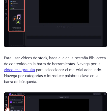
Para usar vídeos de stock, haga clic en la pestaña Biblioteca 
de contenido en la barra de herramientas. 
Navega por la 
videoteca gratuita
 para seleccionar el material adecuado. 
Navega por categorías o introduce palabras clave en la 
barra de búsqueda. 