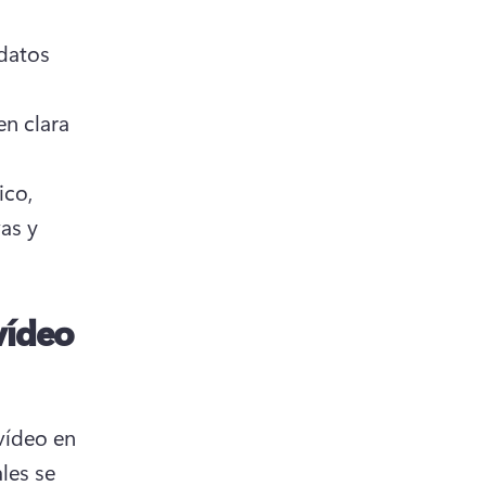
datos 
n clara 
co, 
as y 
vídeo
ídeo en 
es se 