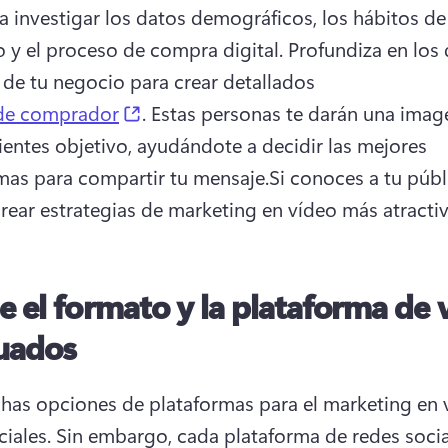
a investigar los datos demográficos, los hábitos de 
y el proceso de compra digital. 
Profundiza en los 
de tu negocio para crear detallados 
(opens in a new tab)
 de comprador
. 
Estas personas te darán una image
lientes objetivo, ayudándote a decidir las mejores 
mas para compartir tu mensaje.
Si conoces a tu públi
rear estrategias de marketing en vídeo más atractiv
ge el formato y la plataforma de 
uados
as opciones de plataformas para el marketing en v
iales. 
Sin embargo, cada plataforma de redes social