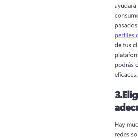
ayudará 
consumo 
pasados 
perfiles
de tus c
platafor
podrás c
eficaces.
3.
Eli
adec
Hay much
redes soc