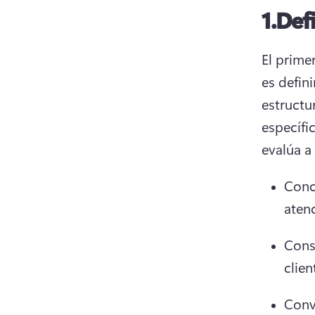
1.
Def
El prime
es defin
estructur
específic
evalúa a
Conci
aten
Consi
clien
Conve