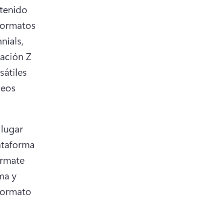
tenido 
formatos 
ials, 
ación Z 
átiles 
eos 
lugar 
taforma 
rmate 
a y 
formato 