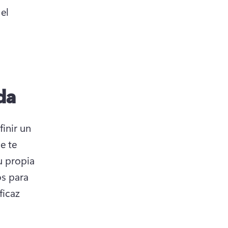
el 
da
nir un 
 te 
 propia 
s para 
icaz 