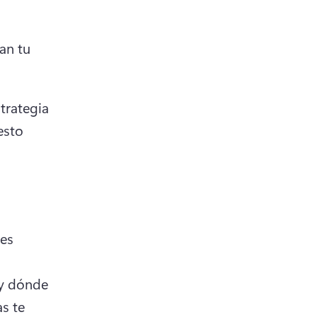
n tu 
trategia 
sto 
es 
y dónde 
s te 