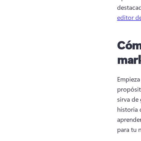
destacad
editor d
Cómo
mark
Empieza 
propósit
sirva de
historia
aprender
para tu 