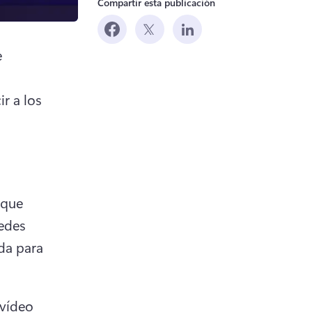
Compartir esta publicación
 
 a los 
 new tab)
que 
edes 
da para 
vídeo 