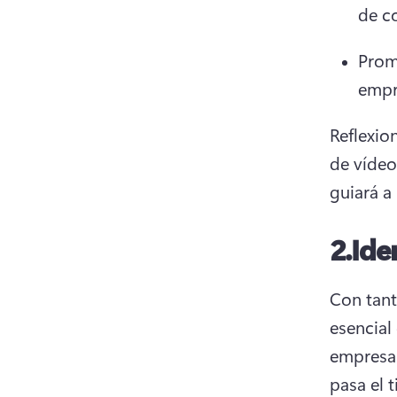
de c
Promo
empr
Reflexion
de vídeo
guiará a 
2.
Ide
Con tant
esencial 
empresa
pasa el 