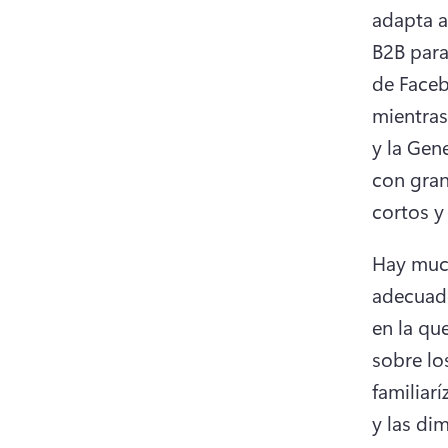
adapta a
B2B para
de Face
mientras
y la Gen
con gran
cortos y 
Hay much
adecuado
en la qu
sobre lo
familiarí
y las di