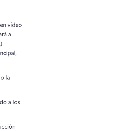
en vídeo 
rá a 
 
ncipal, 
o la 
o a los 
acción 