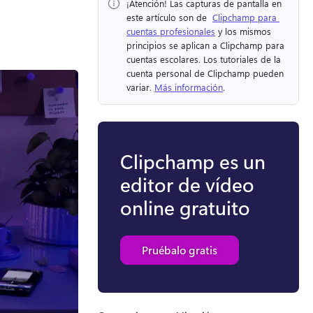
¡Atención!
 Las capturas de pantalla en 
este artículo son de ⁠ 
Clipchamp para 
cuentas profesionales
 y los mismos 
principios se aplican a Clipchamp para 
cuentas escolares. 
Los tutoriales de la 
cuenta personal de Clipchamp pueden 
variar. 
Más información
. 
Clipchamp es un
editor de vídeo
online gratuito
Pruébalo gratis