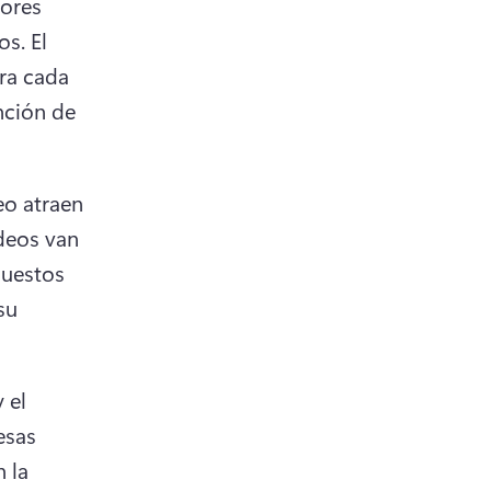
ores 
os. 
El 
a cada 
ción de 
o atraen 
deos van 
uestos 
u 
el 
sas 
 la 