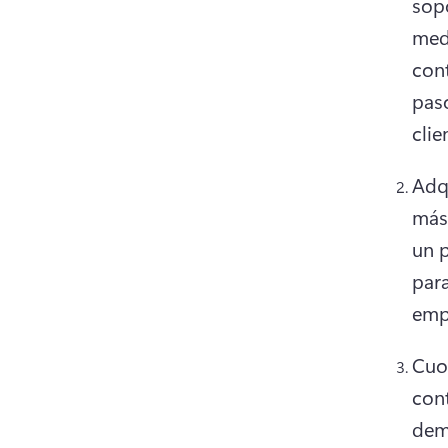
sopo
medi
con
paso
clie
Adqu
más 
un p
para
emp
Cuot
cont
demo