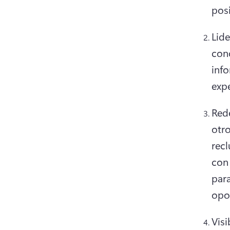
posi
Lid
cono
info
exp
Rede
otro
recl
con
para
opo
Visi