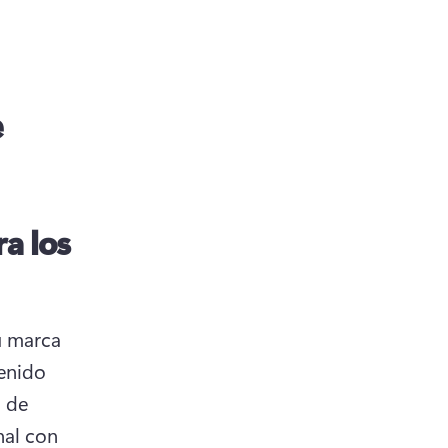
e
ra los
 marca 
enido 
 de 
al con 