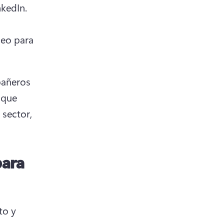
que aumenta la presencia de tu perfil en la fuente de LinkedIn. 
eo para 
añeros 
que 
sector, 
para
o y 