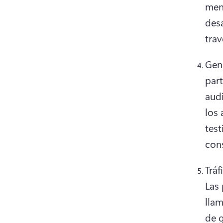
ment
desa
trav
Gene
part
aud
los 
test
con
Las 
llam
de g