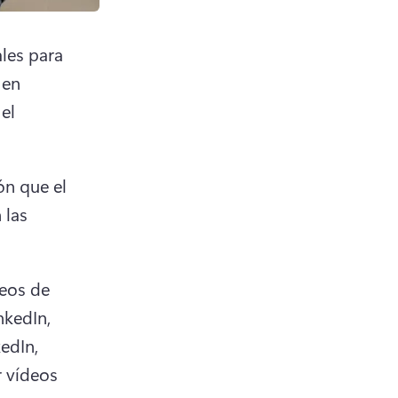
les para 
en 
l 
n que el 
las 
eos de 
kedIn, 
edIn, 
 vídeos 