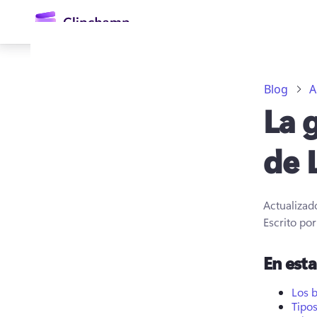
contenido
principal
Blog
A
La 
de 
Actualizad
Iniciar sesión
Escrito po
Probar gratis
En est
Los b
Tipos