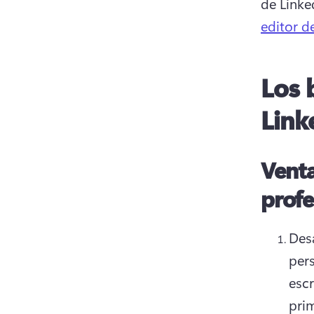
de Linke
editor d
Los 
Link
Venta
profe
Desa
per
escr
pri