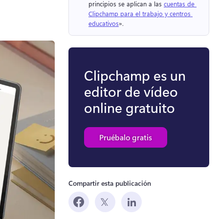
principios se aplican a las 
cuentas de 
Clipchamp para el trabajo y centros 
educativos
». 
Clipchamp es un
editor de vídeo
online gratuito
Pruébalo gratis
Compartir esta publicación