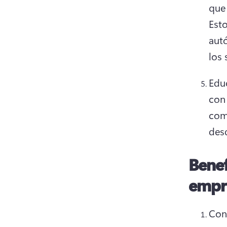
Esto
aut
los 
Educ
con 
comp
desd
Benef
empr
Cons