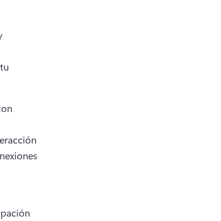
 
tu 
on 
eracción 
nexiones 
ipación 