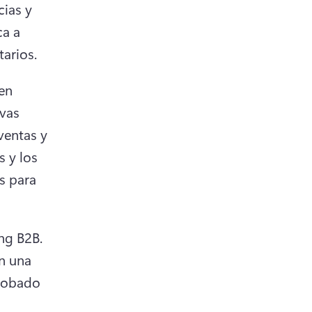
ias y 
a a 
arios. 
en 
vas 
ventas y 
 y los 
s para 
Tráfico y conversiones: LinkedIn es el hogar del marketing B2B. 
n una 
robado 