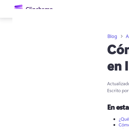
contenido
principal
Blog
A
Cóm
en 
Actualizad
Iniciar sesión
Escrito po
Probar gratis
En est
¿Qué 
Cómo