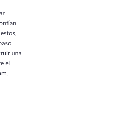
r 
nfían 
estos, 
paso 
uir una 
 el 
m, 