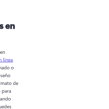
s en
en 
n línea
nado o 
iseño 
rmato de 
 para 
gando 
uedes 