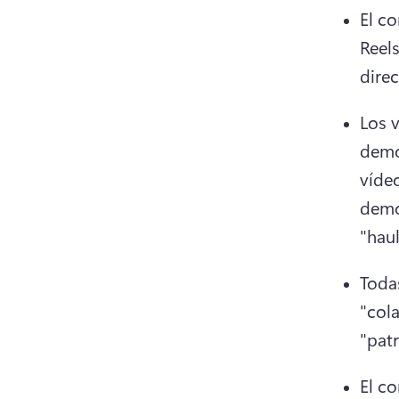
El c
Reels
direc
Los 
demos
víde
demos
"haul
Toda
"col
"patr
El c