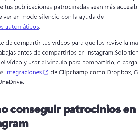
e tus publicaciones patrocinadas sean más accesibl
de ver en modo silencio con la ayuda de 
os automáticos
. 
e de compartir tus vídeos para que los revise la ma
rabajas antes de compartirlos en Instagram.
Solo tien
el vídeo y usar el vínculo para compartirlo, o cargar
(opens in a new tab)
as 
integraciones
 de Clipchamp como Dropbox, G
OneDrive. 
 conseguir patrocinios en
agram