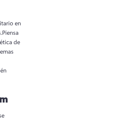
tario en 
.
Piensa 
tica de 
temas 
én 
am
e 