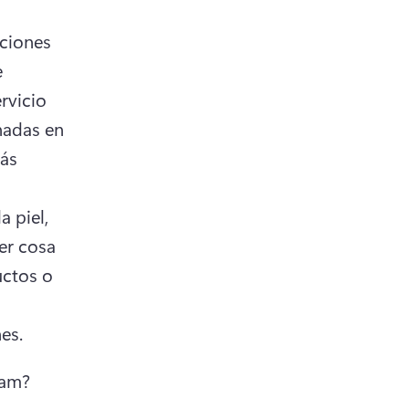
ciones 
 
vicio 
nadas en 
ás 
 piel, 
r cosa 
ctos o 
es. 
ram? 