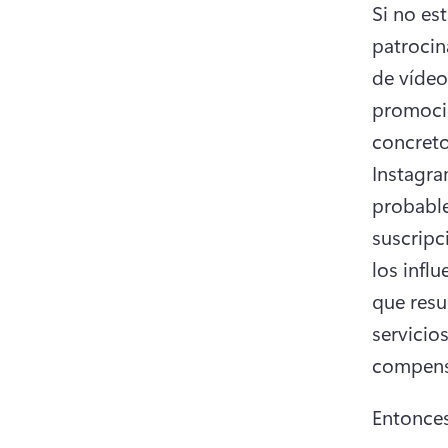
Si no es
patrocin
de vídeo
promocio
concreto
Instagra
probable
suscripc
los infl
que resu
servicio
compensa
Entonces