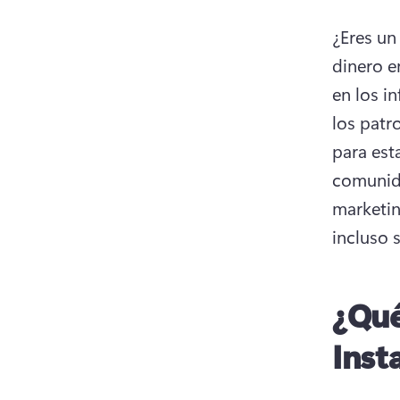
¿Eres un
dinero e
en los i
los patr
para est
comunida
marketin
incluso 
¿Qué
Inst