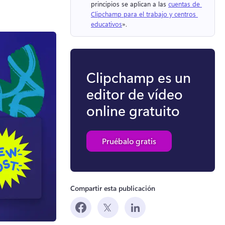
principios se aplican a las 
cuentas de 
Clipchamp para el trabajo y centros 
educativos
». 
Clipchamp es un
editor de vídeo
online gratuito
Pruébalo gratis
Compartir esta publicación