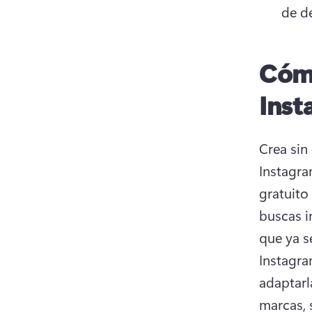
de d
Cómo
Inst
Crea sin
Instagra
gratuito
buscas i
que ya s
Instagra
adaptarl
marcas, 