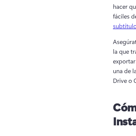
hacer qu
fáciles 
subtítul
Asegúrat
la que t
exportar 
una de l
Drive o 
Cómo
Inst