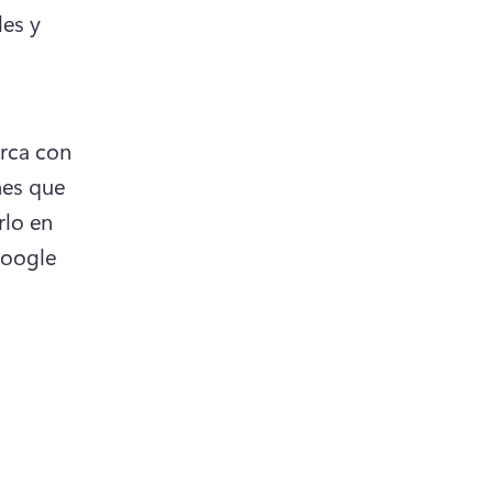
es y 
rca con 
es que 
lo en 
oogle 