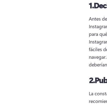
1.
Dec
Antes de
Instagra
para qué
Instagra
fáciles d
navegar.
deberían 
2.
Pub
La consta
recomien