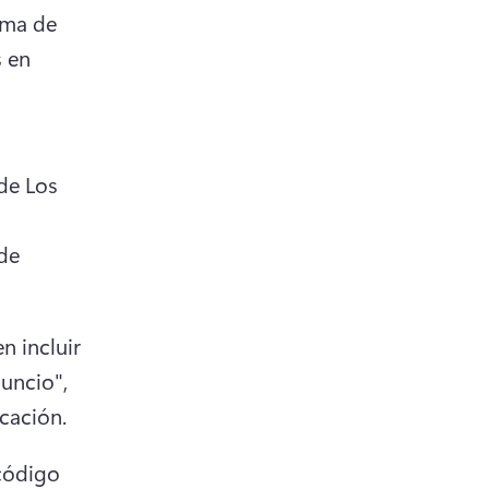
ma de 
 en 
de Los 
de 
 incluir 
ncio", 
cación. 
código 