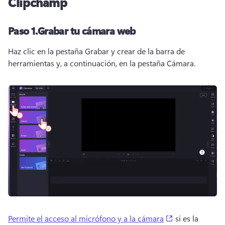
Clipchamp
Paso 1.
Grabar tu cámara web
Haz clic en la pestaña Grabar y crear de la barra de 
herramientas y, a continuación, en la pestaña Cámara.
(opens in a ne
Permite el acceso al micrófono y a la cámara
 si es la 