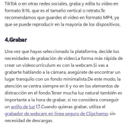
TikTok o en otras redes sociales, graba y edita tu vídeo en 
formato 9:16, que es el tamaño vertical o retrato.
Te 
recomendamos que guardes el vídeo en formato MP4, ya 
que se puede reproducir en la mayoría de los dispositivos.
4.
Grabar
Una vez que hayas seleccionado la plataforma, decide tus 
necesidades de grabación de vídeo.
La forma más rápida de 
crear un videocurrículum es con la webcam.
Si vas a 
grabarte hablando a la cámara, asegúrate de encontrar un 
lugar tranquilo con un fondo minimalista.
De este modo, la 
atención se centra siempre en ti y no en los elementos de 
distracción en el fondo.
Tener mucha 
luz natural
 también es 
importante a la hora de grabar, si no considera conseguir 
(opens in a new tab)
un 
anillo de luz
.
Cuando quieras grabar, utiliza el 
grabador de webcam en línea seguro de Clipchamp
, sin 
necesidad de descargas.