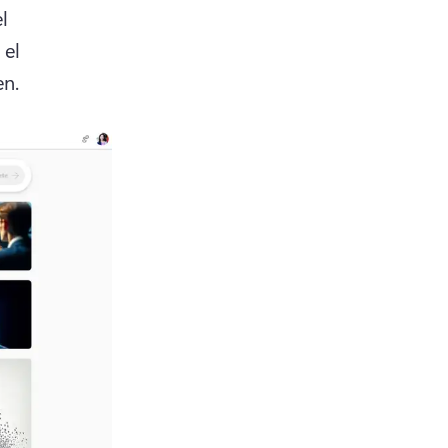
 
el 
n. 