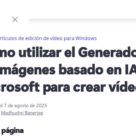
rtículos de edición de vídeo para Windows
o utilizar el Generad
imágenes basado en I
rosoft para crear víd
el
7 de agosto de 2025
r
Madhushri Banerjee
a página