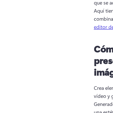
Aquí tien
combinan
editor d
Cómo
pres
imág
Crea ele
vídeo y 
Generado
una esté