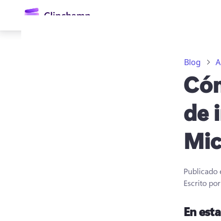
contenido
principal
Blog
A
Cóm
de 
Mic
Iniciar sesión
Probar gratis
Publicado 
Escrito po
En est