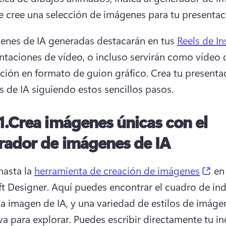
e cree una selección de imágenes para tu presentac
enes de IA generadas destacarán en tus 
Reels de I
ntaciones de vídeo, o incluso servirán como vídeo d
ción en formato de guion gráfico. 
Crea tu presentac
 de IA siguiendo estos sencillos pasos. 
1.
Crea imágenes únicas con el
rador de imágenes de IA
(op
asta la 
herramienta de creación de imágenes
 en 
t Designer. 
Aquí puedes encontrar el cuadro de ind
 a imagen de IA, y una variedad de estilos de imágen
va para explorar. 
Puedes escribir directamente tu in