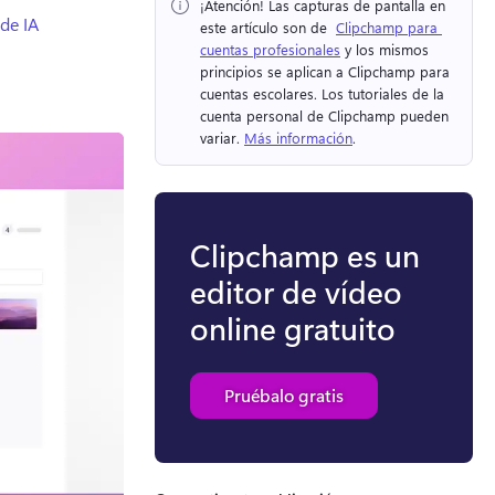
¡Atención!
 Las capturas de pantalla en 
de IA
este artículo son de ⁠ 
Clipchamp para 
cuentas profesionales
 y los mismos 
principios se aplican a Clipchamp para 
cuentas escolares. 
Los tutoriales de la 
cuenta personal de Clipchamp pueden 
variar. 
Más información
. 
Clipchamp es un
editor de vídeo
online gratuito
Pruébalo gratis