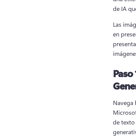
de IA qu
Las imág
en prese
presenta
imágenes
Paso 
Gene
Navega h
Microsof
de texto
generati