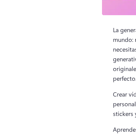
La gener
mundo: n
necesita
generati
original
perfecto
Crear ví
personal
stickers
Aprende 