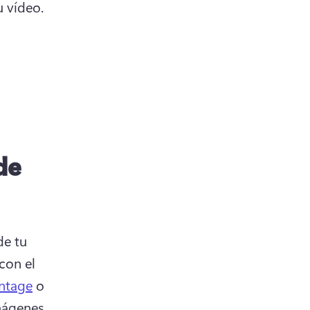
que se adapten a las necesidades estéticas y narrativas de tu vídeo. 
de
e tu 
on el 
intage
 o 
mágenes 