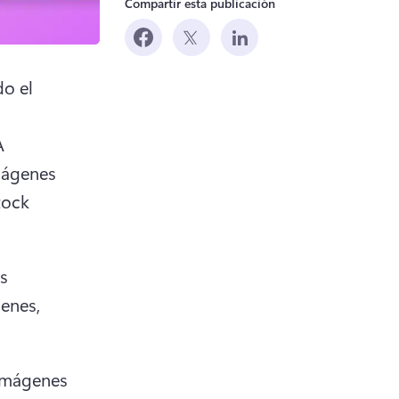
Compartir esta publicación
o el 
 
ágenes 
ock 
s 
nes, 
imágenes 