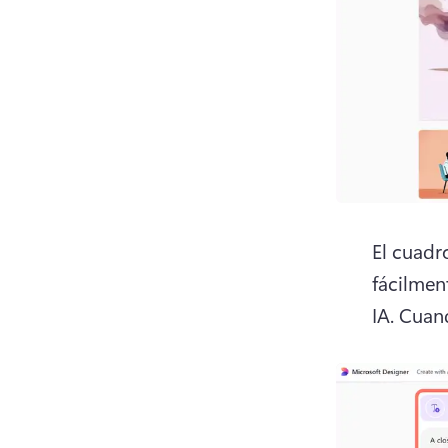
El cuadr
fácilmen
IA. 
Cuand