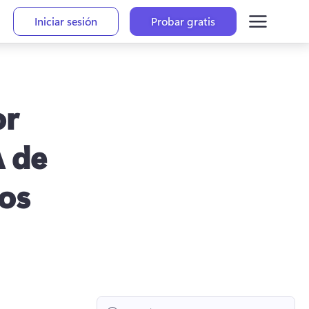
Iniciar sesión
Probar gratis
or
A de
eos