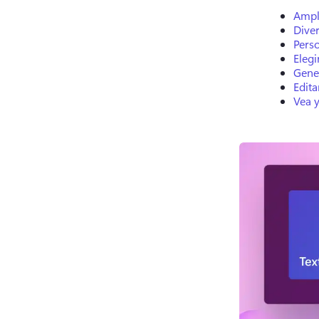
Ampli
Diver
Perso
Elegi
Gene
Edita
Vea 