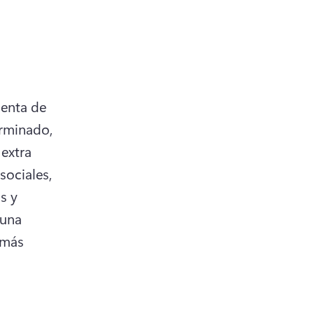
enta de 
rminado, 
extra 
sociales, 
s y 
una 
más 