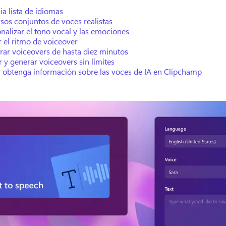
a lista de idiomas
sos conjuntos de voces realistas
nalizar el tono vocal y las emociones
r el ritmo de voiceover
rar voiceovers de hasta diez minutos
r y generar voiceovers sin límites
y obtenga información sobre las voces de IA en Clipchamp