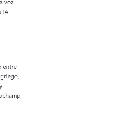
 voz, 
 IA 
 entre 
 griego, 
 
ipchamp 