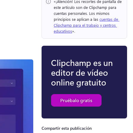
«¡Atención!
 Los recortes de pantalla de 
este artículo son de Clipchamp para 
cuentas personales. 
Los mismos 
principios se aplican a las 
cuentas de 
Clipchamp para el trabajo y centros 
educativos
». 
Clipchamp es un
editor de vídeo
online gratuito
Pruébalo gratis
Compartir esta publicación