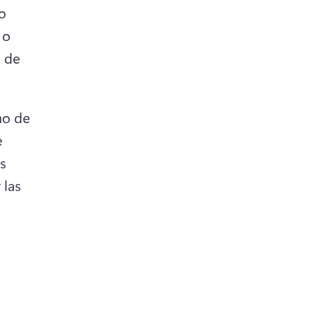
o 
o 
 de 
o de 
 
s 
 las 