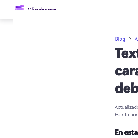
contenido
principal
Blog
A
Tex
car
deb
Iniciar sesión
Probar gratis
Actualizad
Escrito po
En est