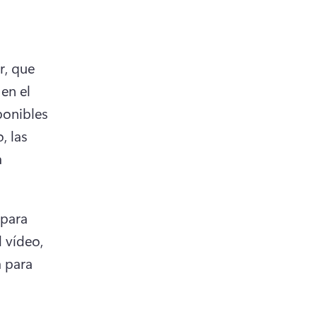
, que 
n el 
onibles 
 las 
 
para 
 vídeo, 
 para 