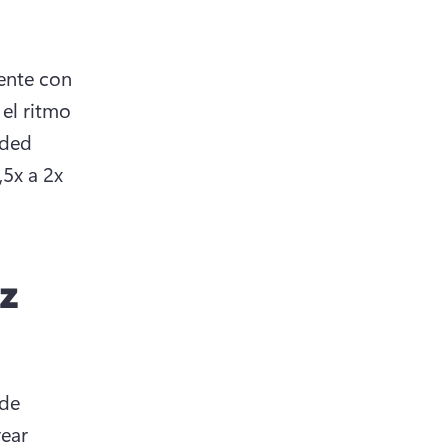
ente con 
el ritmo 
ded 
5x a 2x 
z
de 
ear 