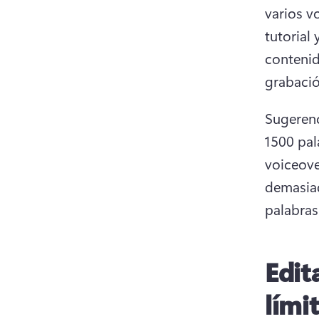
varios v
tutorial
contenid
grabació
Sugerenc
1500 pal
voiceove
demasiad
palabras
Edit
lími