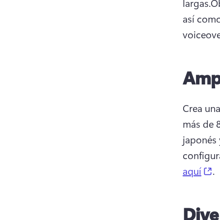
largas.O
así como
voiceove
Ampl
Crea una
más de 8
japonés 
configur
(
aquí
. 
Dive