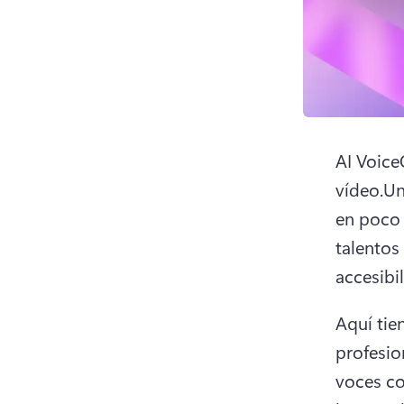
AI Voice
vídeo.Un
en poco 
talentos
accesibi
Aquí tie
profesio
voces co