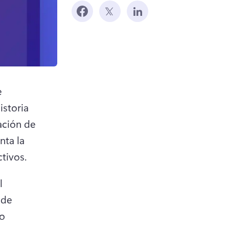
 
storia 
ción de 
ta la 
tivos.
 
de 
o 