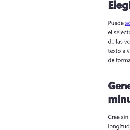
Eleg
Puede 
a
el select
de las v
texto a v
de forma
Gene
min
Cree sin
longitud