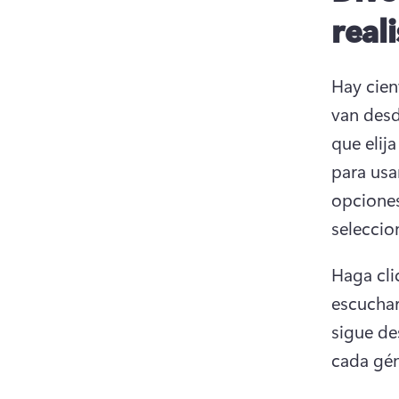
real
Hay cien
van desd
que elij
para usar
opciones
seleccio
Haga cli
escuchar
sigue de
cada gén