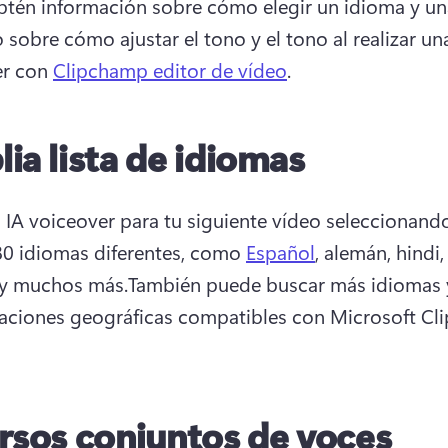
btén información sobre cómo elegir un idioma y una
 sobre cómo ajustar el tono y el tono al realizar una
r con 
Clipchamp editor de vídeo
.
ia lista de idiomas
 IA voiceover para tu siguiente vídeo seleccionando
0 idiomas diferentes, como 
Español
, alemán, hindi,
y muchos más.También puede buscar más idiomas y
aciones geográficas compatibles con Microsoft Cl
opens in a new tab)
rsos conjuntos de voces