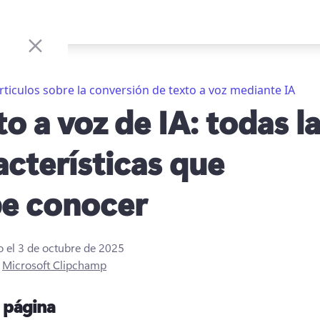
rticulos sobre la conversión de texto a voz mediante IA
to a voz de IA: todas l
acterísticas que
e conocer
o el
3 de octubre de 2025
r
Microsoft Clipchamp
a página