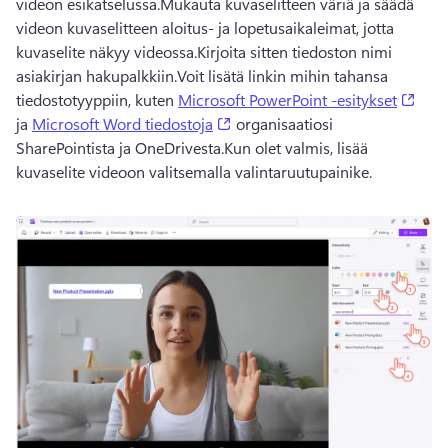
videon esikatselussa.
Mukauta kuvaselitteen väriä ja säädä 
videon kuvaselitteen aloitus- ja lopetusaikaleimat, jotta 
kuvaselite näkyy videossa.
Kirjoita sitten tiedoston nimi 
asiakirjan hakupalkkiin.
Voit lisätä linkin mihin tahansa 
(ope
tiedostotyyppiin, kuten 
Microsoft PowerPoint -esitykset
(opens in a new tab)
ja 
Microsoft Word tiedostoja
 organisaatiosi 
SharePointista ja OneDrivesta.
Kun olet valmis, lisää 
kuvaselite videoon valitsemalla valintaruutupainike.