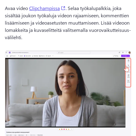
(opens in a new tab)
Avaa video 
Clipchampissa
. 
Selaa työkalupalkkia, joka 
sisältää joukon työkaluja videon rajaamiseen, kommenttien 
lisäämiseen ja videoasetusten muuttamiseen. 
Lisää videoon 
lomakkeita ja kuvaselitteitä valitsemalla vuorovaikutteisuus-
välilehti.