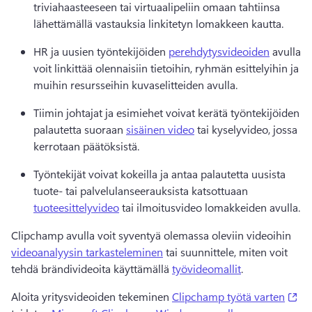
triviahaasteeseen tai virtuaalipeliin omaan tahtiinsa 
lähettämällä vastauksia linkitetyn lomakkeen kautta.
HR ja uusien työntekijöiden 
perehdytysvideoiden
 avulla 
voit linkittää olennaisiin tietoihin, ryhmän esittelyihin ja 
muihin resursseihin kuvaselitteiden avulla.
Tiimin johtajat ja esimiehet voivat kerätä työntekijöiden 
palautetta suoraan 
sisäinen video
 tai kyselyvideo, jossa 
kerrotaan päätöksistä.
Työntekijät voivat kokeilla ja antaa palautetta uusista 
tuote- tai palvelulanseerauksista katsottuaan 
tuoteesittelyvideo
 tai ilmoitusvideo lomakkeiden avulla.
Clipchamp avulla voit syventyä olemassa oleviin videoihin 
videoanalyysin tarkasteleminen
 tai suunnittele, miten voit 
tehdä brändivideoita käyttämällä 
työvideomallit
.
(o
Aloita yritysvideoiden tekeminen 
Clipchamp työtä varten