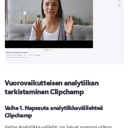
Vuorovaikutteisen analytiikan
tarkistaminen Clipchamp
Vaihe 1.
Napsauta analytiikkavälilehteä
Clipchamp
Valitse Analytiikka-välilehti, jos haluat syventyä videon 