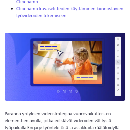
Clipchamp
Clipchamp kuvaselitteiden käyttäminen kiinnostavien
työvideoiden tekemiseen
Paranna yrityksen videostrategiaa vuorovaikutteisten 
elementtien avulla, jotka edistävät videoiden välitystä 
työpaikalla.
Engage työntekijöitä ja asiakkaita räätälöidyllä 