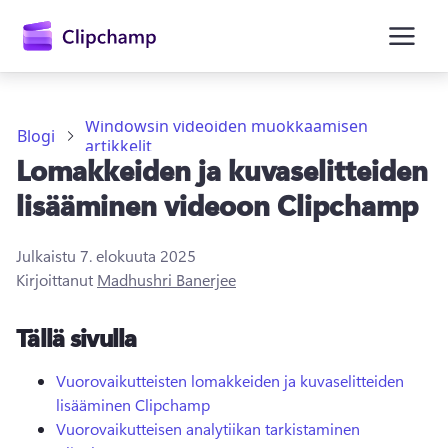
Windowsin videoiden muokkaamisen
Blogi
artikkelit
Lomakkeiden ja kuvaselitteiden
lisääminen videoon Clipchamp
Julkaistu
7. elokuuta 2025
Kirjaudu sisään
Kirjoittanut
Madhushri Banerjee
Kokeile maksutta
Tällä sivulla
Vuorovaikutteisten lomakkeiden ja kuvaselitteiden
lisääminen Clipchamp
Vuorovaikutteisen analytiikan tarkistaminen