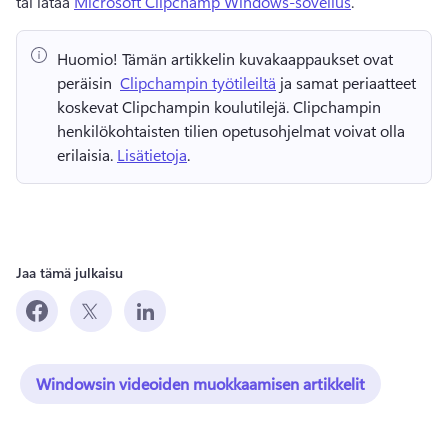
tai lataa 
Microsoft Clipchamp Windows-sovellus
.
Huomio!
 Tämän artikkelin kuvakaappaukset ovat 
peräisin ⁠ 
Clipchampin työtileiltä
 ja samat periaatteet 
koskevat Clipchampin koulutilejä. 
Clipchampin 
henkilökohtaisten tilien opetusohjelmat voivat olla 
erilaisia. 
Lisätietoja
. 
Jaa tämä julkaisu
Windowsin videoiden muokkaamisen artikkelit