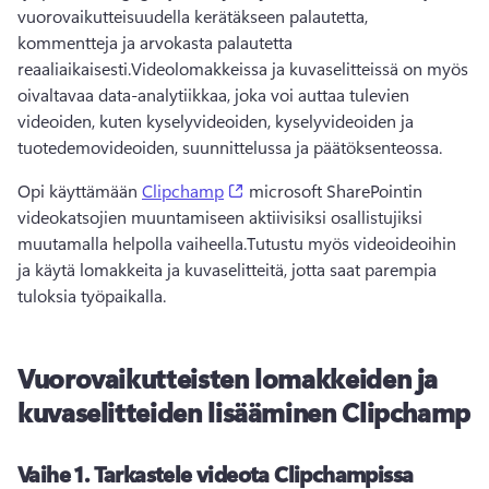
vuorovaikutteisuudella kerätäkseen palautetta, 
kommentteja ja arvokasta palautetta 
reaaliaikaisesti.
Videolomakkeissa ja kuvaselitteissä on myös 
oivaltavaa data-analytiikkaa, joka voi auttaa tulevien 
videoiden, kuten kyselyvideoiden, kyselyvideoiden ja 
tuotedemovideoiden, suunnittelussa ja päätöksenteossa.
(opens in a new tab)
Opi käyttämään 
Clipchamp
 microsoft SharePointin 
videokatsojien muuntamiseen aktiivisiksi osallistujiksi 
muutamalla helpolla vaiheella.
Tutustu myös videoideoihin 
ja käytä lomakkeita ja kuvaselitteitä, jotta saat parempia 
tuloksia työpaikalla.
Vuorovaikutteisten lomakkeiden ja
kuvaselitteiden lisääminen Clipchamp
Vaihe 1.
Tarkastele videota Clipchampissa