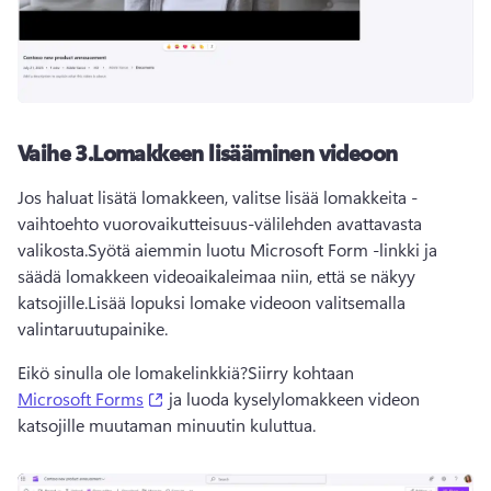
Vaihe 3.
Lomakkeen lisääminen videoon
Jos haluat lisätä lomakkeen, valitse lisää lomakkeita -
vaihtoehto vuorovaikutteisuus-välilehden avattavasta 
valikosta.
Syötä aiemmin luotu Microsoft Form -linkki ja 
säädä lomakkeen videoaikaleimaa niin, että se näkyy 
katsojille.
Lisää lopuksi lomake videoon valitsemalla 
valintaruutupainike.
Eikö sinulla ole lomakelinkkiä?
Siirry kohtaan 
(opens in a new tab)
Microsoft Forms
 ja luoda kyselylomakkeen videon 
katsojille muutaman minuutin kuluttua.