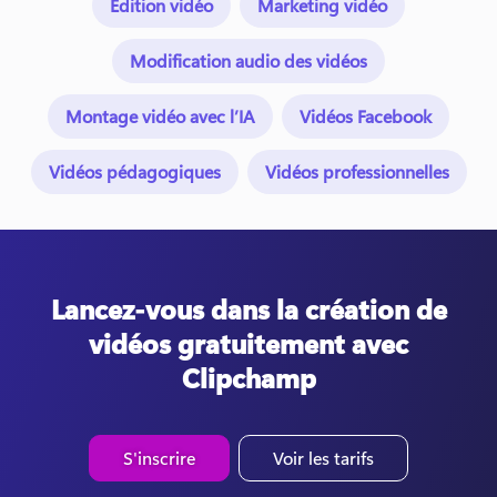
Édition vidéo
Marketing vidéo
Modification audio des vidéos
Montage vidéo avec l’IA
Vidéos Facebook
Vidéos pédagogiques
Vidéos professionnelles
Lancez-vous dans la création de
vidéos gratuitement avec
Clipchamp
S'inscrire
Voir les tarifs