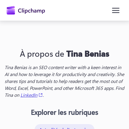
contenu
principal
À propos de
Tina Benias
Tina Benias is an SEO content writer with a keen interest in 
AI and how to leverage it for productivity and creativity. She 
shares tips and tutorials to help readers get the most out of 
Word, Excel, PowerPoint, and other Microsoft 365 apps. Find 
Se connecter
(opens in a new tab)
Tina on 
LinkedIn
.
Essayez gratuitement
Explorer les rubriques