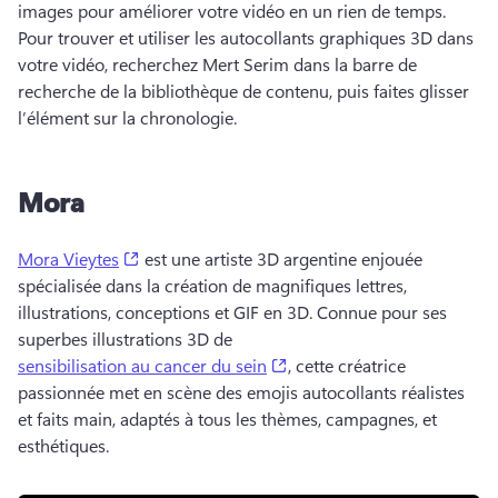
images pour améliorer votre vidéo en un rien de temps. 
Pour trouver et utiliser les autocollants graphiques 3D dans 
votre vidéo, recherchez Mert Serim dans la barre de 
recherche de la bibliothèque de contenu, puis faites glisser 
l’élément sur la chronologie. 
Mora
(opens in a new tab)
Mora Vieytes
 est une artiste 3D argentine enjouée 
spécialisée dans la création de magnifiques lettres, 
illustrations, conceptions et GIF en 3D. 
Connue pour ses 
superbes illustrations 3D de 
(opens in a new tab)
sensibilisation au cancer du sein
, cette créatrice 
passionnée met en scène des emojis autocollants réalistes 
et faits main, adaptés à tous les thèmes, campagnes, et 
esthétiques. 