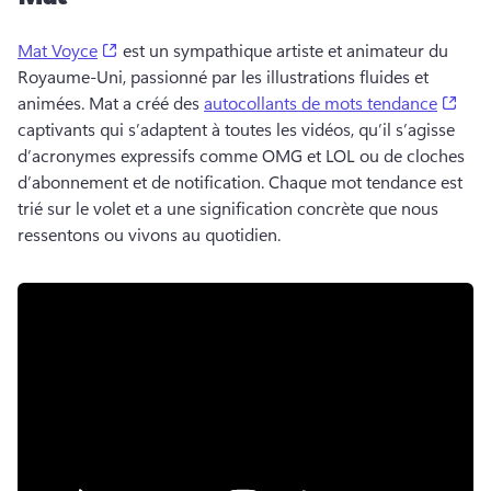
(opens in a new tab)
Mat Voyce
 est un sympathique artiste et animateur du 
Royaume-Uni, passionné par les illustrations fluides et 
(ope
animées. 
Mat a créé des 
autocollants de mots tendance
captivants qui s’adaptent à toutes les vidéos, qu’il s’agisse 
d’acronymes expressifs comme OMG et LOL ou de cloches 
d’abonnement et de notification. 
Chaque mot tendance est 
trié sur le volet et a une signification concrète que nous 
ressentons ou vivons au quotidien. 