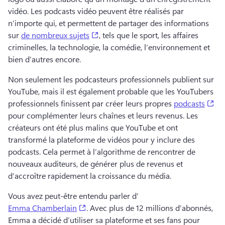
vidéo. 
Les podcasts vidéo peuvent être réalisés par 
n’importe qui, et permettent de partager des informations 
(opens in a new tab)
sur 
de nombreux sujets
, tels que le sport, les affaires 
criminelles, la technologie, la comédie, l’environnement et 
bien d’autres encore. 
Non seulement les podcasteurs professionnels publient sur 
YouTube, mais il est également probable que les YouTubers 
(op
professionnels finissent par créer leurs propres 
podcasts
pour complémenter leurs chaînes et leurs revenus. 
Les 
créateurs ont été plus malins que YouTube et ont 
transformé la plateforme de vidéos pour y inclure des 
podcasts. 
Cela permet à l’algorithme de rencontrer de 
nouveaux auditeurs, de générer plus de revenus et 
d’accroître rapidement la croissance du média. 
Vous avez peut-être entendu parler d’ 
(opens in a new tab)
Emma Chamberlain
. 
Avec plus de 12 millions d’abonnés, 
Emma a décidé d’utiliser sa plateforme et ses fans pour 