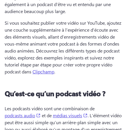
également à un podcast d’être vu et entendu par une 
audience beaucoup plus large. 
Si vous souhaitez publier votre vidéo sur YouTube, ajoutez 
une couche supplémentaire à l’expérience d’écoute avec 
des éléments visuels, allant d’enregistrements vidéo de 
vous-même animant votre podcast à des formes d’ondes 
audio animées. 
Découvrez les différents types de podcast 
vidéo, explorez des exemples inspirants et suivez notre 
tutoriel étape par étape pour créer votre propre vidéo 
podcast dans 
Clipchamp
. 
Qu’est-ce qu’un podcast vidéo ?
Les podcasts vidéo sont une combinaison de 
(opens in a new tab)
(opens in a new tab)
podcasts audio
 et de 
médias visuels
. 
L’élément vidéo 
peut être aussi simple qu’un arrière-plan simple avec un 
logo ou aussi élaboré qu’un montage d’un enregistrement 