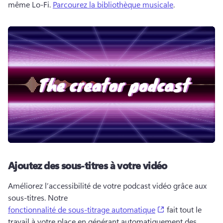
même Lo-Fi. 
Parcourez la bibliothèque musicale
. 
Ajoutez des sous-titres à votre vidéo
Améliorez l’accessibilité de votre podcast vidéo grâce aux 
sous-titres. 
Notre 
(opens in a new 
fonctionnalité de sous-titrage automatique
 fait tout le 
travail à votre place en générant automatiquement des 