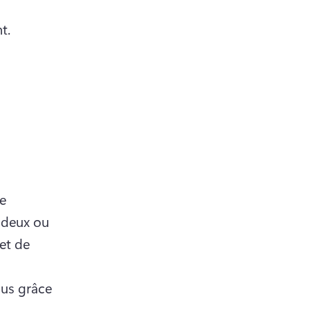
t.
e 
deux ou 
t de 
us grâce 