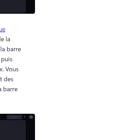
ue
e la 
a barre 
puis 
x. Vous 
 des 
 barre 