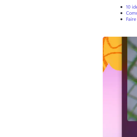
10 id
Comm
Faire