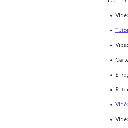
Vidé
Tutor
Vidé
Carte
Enre
Retra
Vidé
Vidé