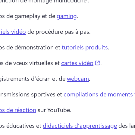
os de gameplay et de 
gaming
. 
iels vidéo
 de procédure pas à pas. 
os de démonstration et 
tutoriels produits
. 
(opens in a n
s de vœux virtuelles et 
cartes vidéo
. 
gistrements d’écran et de 
webcam
. 
nsmissions sportives et 
compilations de moments 
os de réaction
 sur YouTube. 
os éducatives et 
didacticiels d’apprentissage
 des la