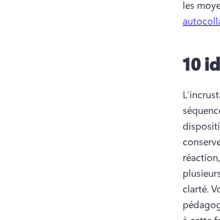
les moye
autocoll
10 i
L’incrus
séquence
disposit
conserve
réaction
plusieur
clarté. 
pédagogi
à cette 