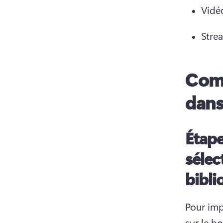
Vidé
Strea
Comm
dans
Étape
sélec
bibli
Pour imp
sur le b