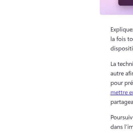
Explique
la fois 
disposit
La techn
autre af
pour pré
mettre e
partagea
Poursuiv
dans l’i