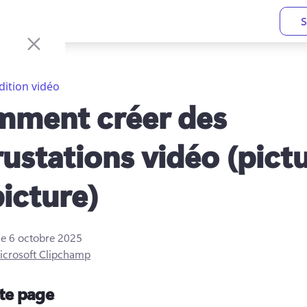
S
dition vidéo
ment créer des
rustations vidéo (pict
picture)
le
6 octobre 2025
icrosoft Clipchamp
tte page