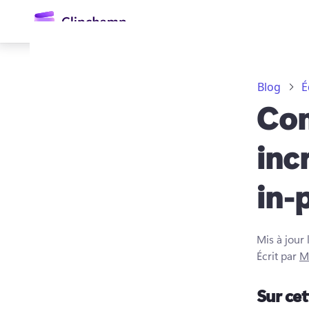
contenu
principal
Blog
É
Com
inc
in-
Se connecter
Essayez gratuitement
Mis à jour 
Écrit par
M
Sur ce