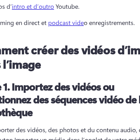
os d’
intro et d’outro
 Youtube. 
ming en direct et 
podcast vide
o enregistrements.
ent créer des vidéos d’i
 l’image
 1. Importez des vidéos ou
tionnez des séquences vidéo de 
othèque
orter des vidéos, des photos et du contenu audio, c
outon Importer un média dans l’onglet de votre médi