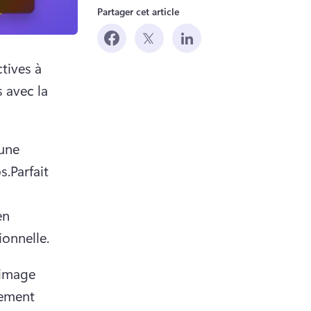
Partager cet article
tives à 
 avec la 
une 
.Parfait 
 
n 
ionnelle.
image 
ement 