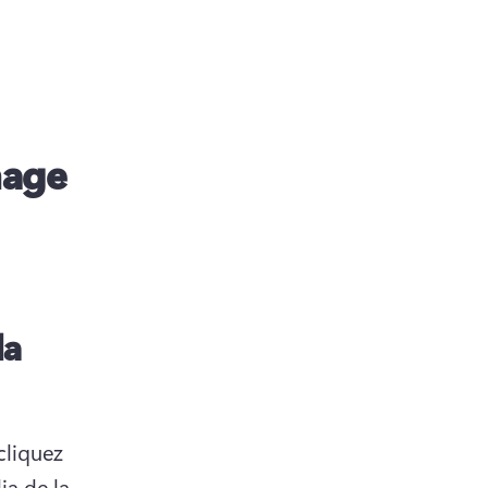
mage
la
liquez 
a de la 