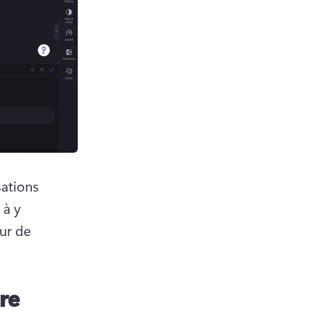
ations 
à y 
ur de 
re