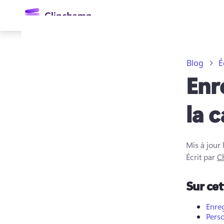
contenu
principal
Blog
É
Enr
la 
Mis à jour 
Se connecter
Écrit par
Ch
Essayez gratuitement
Sur ce
Enre
Perso