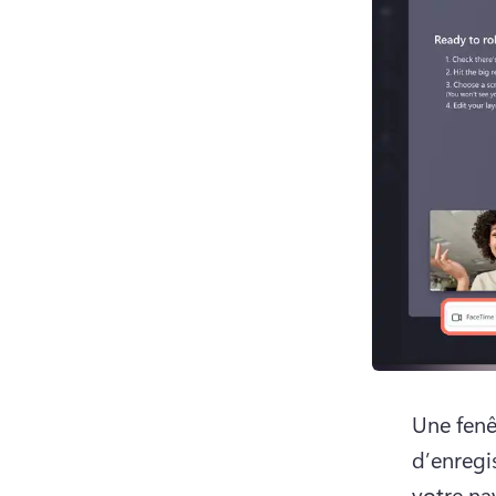
Une fenê
d’enregi
votre na