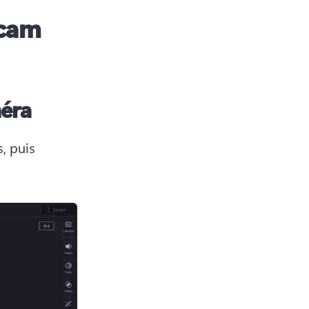
bcam
méra
, puis 