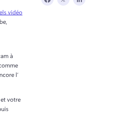
els vidéo
e, 
am à 
 comme 
ncore l’
t votre 
uis 