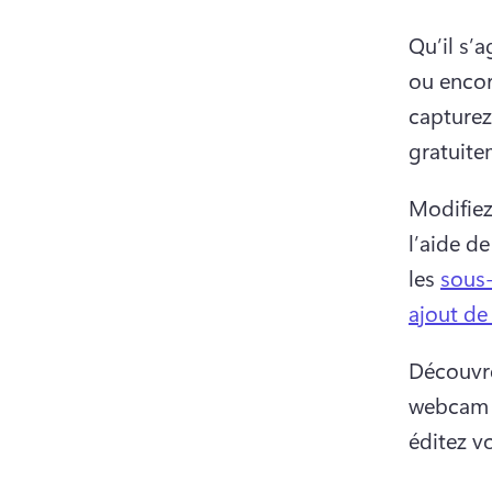
Qu’il s’
ou encor
capturez
gratuite
Modifiez
l’aide d
les 
sous-
ajout de 
Découvre
webcam p
éditez vo