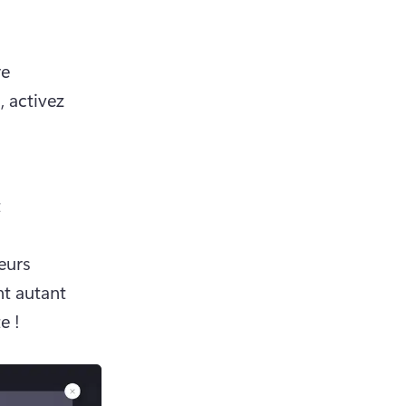
e 
 activez 
 
eurs 
t autant 
e !