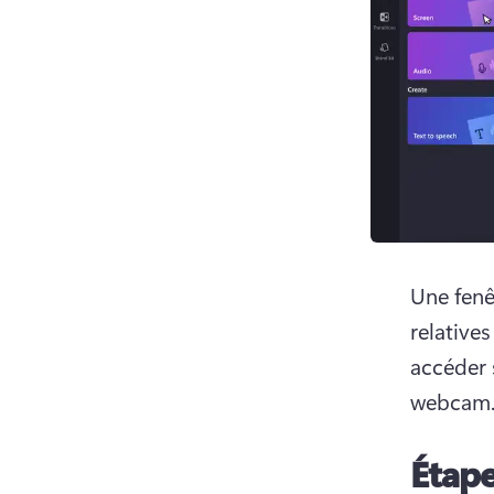
Une fenê
relative
accéder 
webcam
Étape