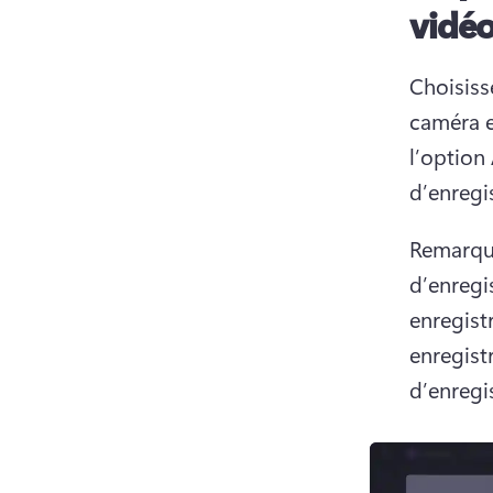
vidé
Choisiss
caméra et
l’option 
d’enregi
Remarque
d’enregis
enregistr
enregist
d’enregis