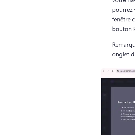
pourrez 
fenêtre c
bouton P
Remarque
onglet d