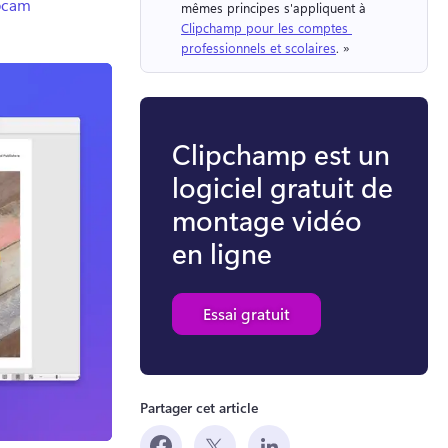
ebcam
mêmes principes s'appliquent à 
Clipchamp pour les comptes 
professionnels et scolaires
. » 
Clipchamp est un
logiciel gratuit de
montage vidéo
en ligne
Essai gratuit
Partager cet article