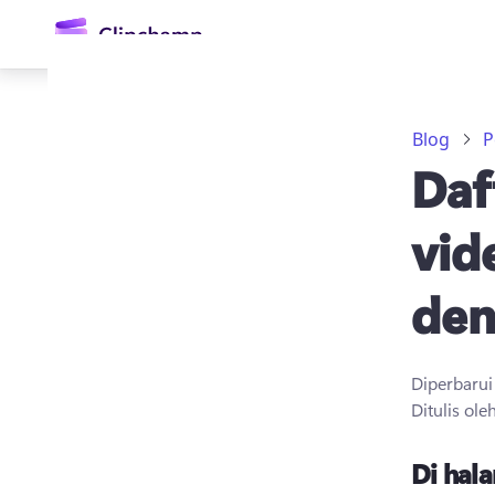
konten
utama
Blog
P
Daf
vid
den
Masuk
Coba gratis
Diperbaru
Ditulis ole
Di hala