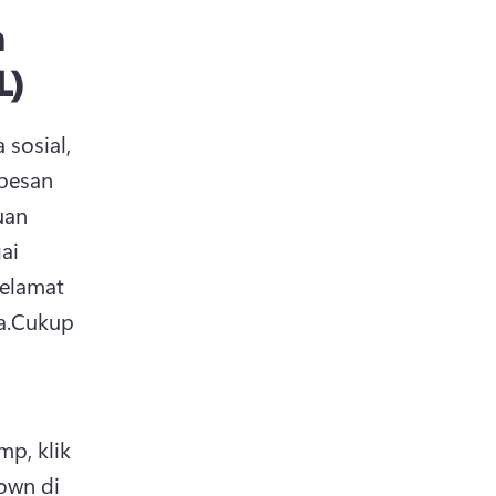
a
L)
sosial, 
esan 
an 
i 
elamat 
a.
Cukup 
p, klik 
wn di 