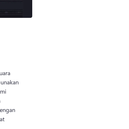
ara 
unakan 
mi 
 
engan 
b)
t 