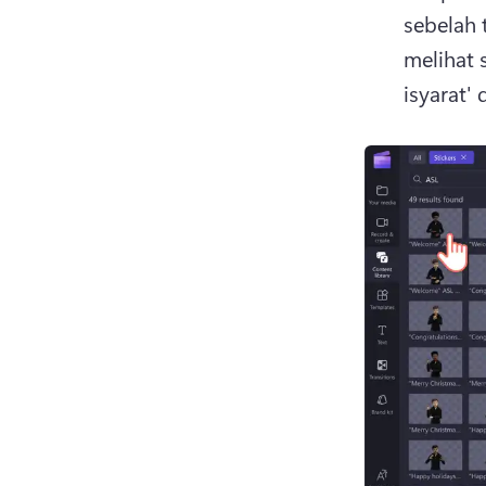
sebelah t
melihat s
isyarat'