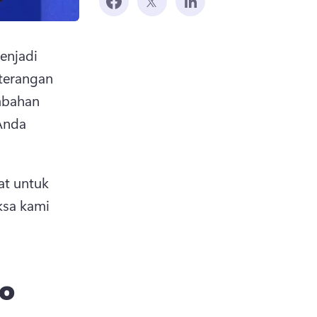
njadi 
terangan 
mbahan 
Anda 
t untuk 
sa kami 
eo