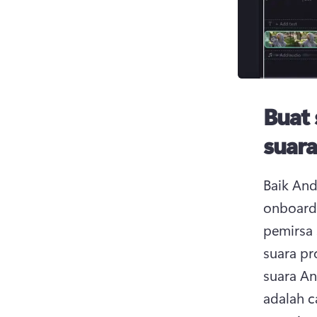
Buat 
suara
Baik And
onboardi
pemirsa 
suara p
suara A
adalah c