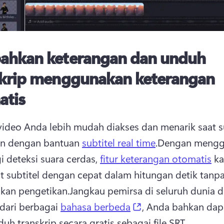
ahkan keterangan dan unduh
skrip menggunakan keterangan
atis
video Anda lebih mudah diakses dan menarik saat su
an dengan bantuan 
subtitel real time
.
Dengan mengg
i deteksi suara cerdas, 
fitur keterangan otomatis
 ka
subtitel dengan cepat dalam hitungan detik tanpa
kan pengetikan.
Jangkau pemirsa di seluruh dunia d
(opens in a new ta
dari berbagai 
bahasa berbeda
, Anda bahkan dapa
h transkrip secara gratis sebagai file SRT. 