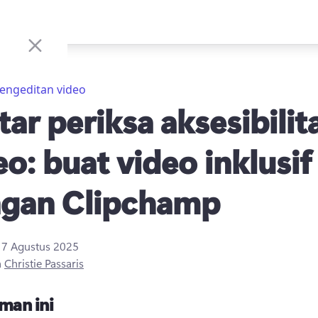
engeditan video
tar periksa aksesibilit
eo: buat video inklusif
gan Clipchamp
i
7 Agustus 2025
h
Christie Passaris
man ini