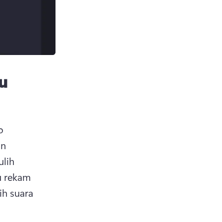
u
 
n 
lih 
u rekam 
ih suara 