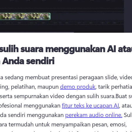
sulih suara menggunakan AI ata
 Anda sendiri
a sedang membuat presentasi peragaan slide, video
ng, pelatihan, maupun 
demo produk
, tarik perhatia
serta sempurnakan video dengan sulih suara.
Buat su
rofesional menggunakan 
fitur teks ke ucapan AI
, ata
nda sendiri menggunakan 
perekam audio online.
 Sul
ara termudah untuk menyampaikan pesan, emosi, 