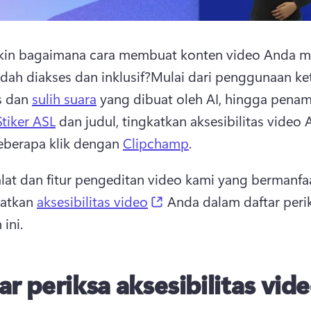
kin bagaimana cara membuat konten video Anda me
dah diakses dan inklusif?
Mulai dari penggunaan ke
 dan 
sulih suara
 yang dibuat oleh AI, hingga pena
Stiker ASL
 dan judul, tingkatkan aksesibilitas video 
berapa klik dengan 
Clipchamp
. 
 alat dan fitur pengeditan video kami yang bermanfaa
(opens in a new tab)
atkan 
aksesibilitas video
 Anda dalam daftar perik
ini. 
ar periksa aksesibilitas vid