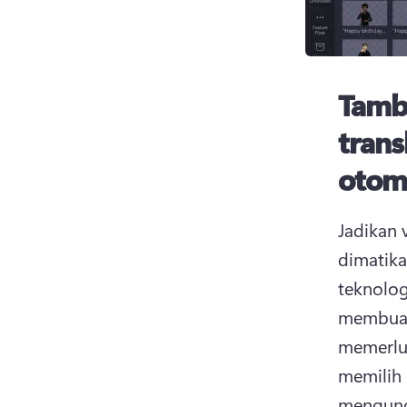
Tamb
tran
otom
Jadikan 
dimatik
teknolog
membuat 
memerlu
memilih 
mengundu