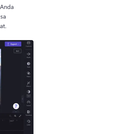
 Anda 
sa 
at. 