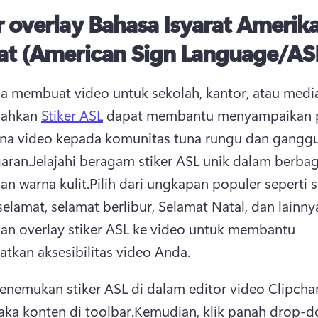
r overlay Bahasa Isyarat Amerik
at (American Sign Language/AS
a membuat video untuk sekolah, kantor, atau media 
ahkan 
Stiker ASL
 dapat membantu menyampaikan p
na video kepada komunitas tuna rungu dan ganggu
aran.
Jelajahi beragam stiker ASL unik dalam berbaga
an warna kulit.
Pilih dari ungkapan populer seperti s
selamat, selamat berlibur, Selamat Natal, dan lainny
n overlay stiker ASL ke video untuk membantu 
tkan aksesibilitas video Anda. 
nemukan stiker ASL di dalam editor video Clipcham
aka konten di toolbar.
Kemudian, klik panah drop-do