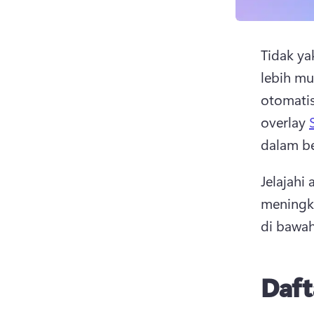
Tidak ya
lebih mu
otomatis
overlay 
dalam be
Jelajahi
meningk
di bawah 
Daft