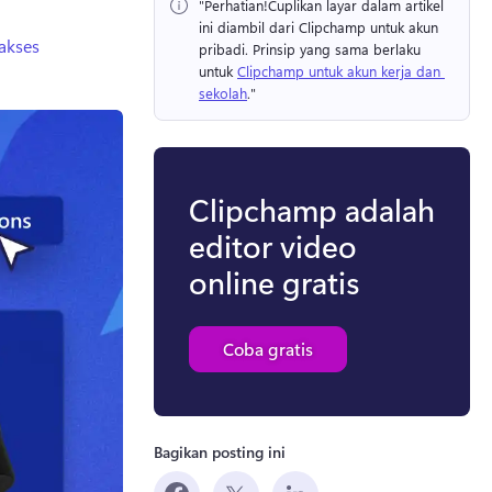
"Perhatian!
Cuplikan layar dalam artikel 
ini diambil dari Clipchamp untuk akun 
akses
pribadi. 
Prinsip yang sama berlaku 
untuk 
Clipchamp untuk akun kerja dan 
sekolah
." 
Clipchamp adalah
editor video
online gratis
Coba gratis
Bagikan posting ini