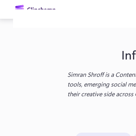
contenuto
principale
In
Simran Shroff is a Conten
tools, emerging social med
Accedi
their creative side acros
Provalo gratuitamente