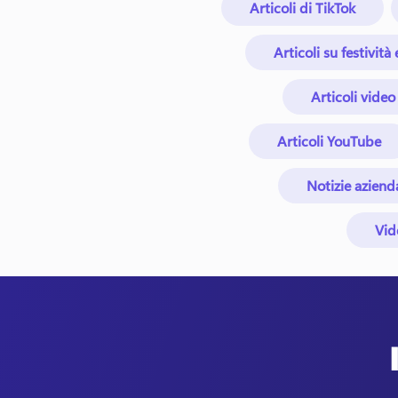
Articoli di TikTok
Articoli su festività
Articoli video
Articoli YouTube
Notizie azienda
Vid