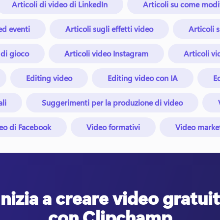
Articoli di video di LinkedIn
Articoli su come modi
 ed eventi
Articoli sugli effetti video
Articoli s
 di gioco
Articoli video Instagram
Articoli vi
Editing video
Editing video con IA
E
li
Suggerimenti per la produzione di video
eo di Facebook
Video formativi
Video marke
Inizia a creare video gratuit
con Clipchamp