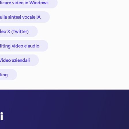
ficare video in Windows
ulla sintesi vocale IA
deo X (Twitter)
diting video e audio
Video aziendali
ting
i