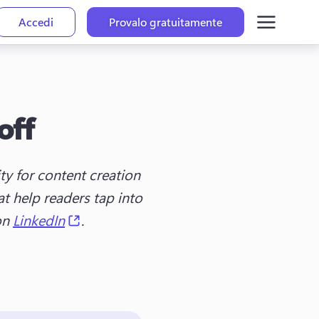
Accedi
Provalo gratuitamente
off
y for content creation 
t help readers tap into 
(opens in a new tab)
on 
LinkedIn
.