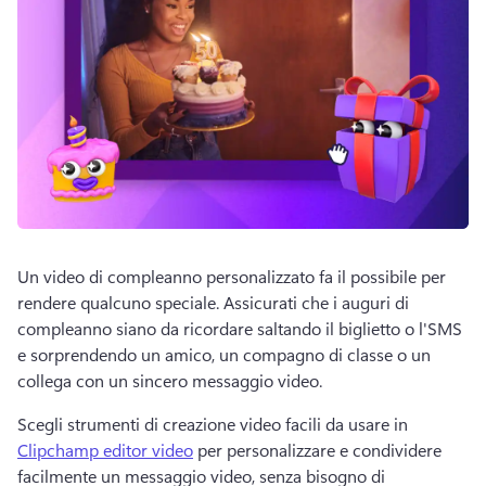
Un video di compleanno personalizzato fa il possibile per 
rendere qualcuno speciale. 
Assicurati che i auguri di 
compleanno siano da ricordare saltando il biglietto o l'SMS 
e sorprendendo un amico, un compagno di classe o un 
collega con un sincero messaggio video. 
Scegli strumenti di creazione video facili da usare in 
Clipchamp editor video
 per personalizzare e condividere 
facilmente un messaggio video, senza bisogno di 