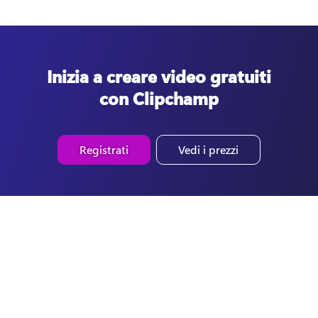
Inizia a creare video gratuiti
con Clipchamp
Registrati
Vedi i prezzi