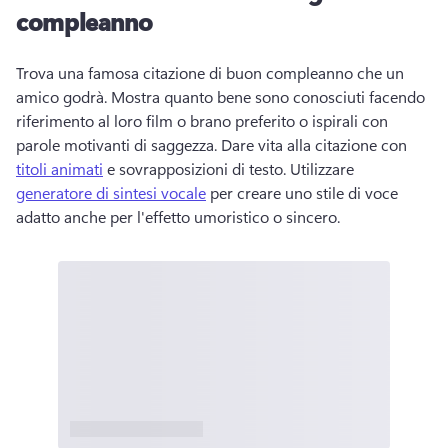
compleanno
Trova una famosa citazione di buon compleanno che un 
amico godrà. 
Mostra quanto bene sono conosciuti facendo 
riferimento al loro film o brano preferito o ispirali con 
parole motivanti di saggezza. 
Dare vita alla citazione con 
titoli animati
 e sovrapposizioni di testo. 
Utilizzare 
generatore di sintesi vocale
 per creare uno stile di voce 
adatto anche per l'effetto umoristico o sincero. 