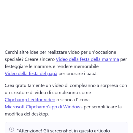
Cerchi altre idee per realizzare video per un'occasione 
speciale? 
Creare sincero 
Video della festa della mamma
 per 
festeggiare le mamme, e rendere memorabile 
Video della festa del papà
 per onorare i papà. 
Crea gratuitamente un video di compleanno a sorpresa con 
un creatore di video di compleanno come 
Clipchamp l'editor video
 o scarica l'icona 
Microsoft Clipchamp'app di Windows
 per semplificare la 
modifica del desktop. 
"Attenzione!
 Gli screenshot in questo articolo 