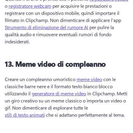
o 
registratore webcam
 per acquisire le prestazioni o 
registrare con un dispositivo mobile, quindi importare il 
filmato in Clipchamp. 
Non dimenticare di applicare l'app 
Strumento di eliminazione del rumore AI
 per pulire la 
qualità audio e rimuovere eventuali rumori di fondo 
indesiderati. 
13.
Meme video di compleanno
Creare un compleanno umoristico 
meme video
 con le 
classiche barre nere e il formato testo bianco blocco 
utilizzando il 
generatore di meme video
 in Clipchamp. 
Metti 
un giro creativo su un meme classico o importa un video o 
gif. 
Non dimenticare di esplorare tutte le 
stili di testo animati
 che si adattano perfettamente al tema. 