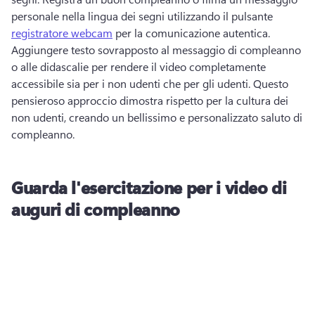
personale nella lingua dei segni utilizzando il pulsante 
registratore webcam
 per la comunicazione autentica. 
Aggiungere testo sovrapposto al messaggio di compleanno 
o alle didascalie per rendere il video completamente 
accessibile sia per i non udenti che per gli udenti. 
Questo 
pensieroso approccio dimostra rispetto per la cultura dei 
non udenti, creando un bellissimo e personalizzato saluto di 
compleanno. 
Guarda l'esercitazione per i video di
auguri di compleanno