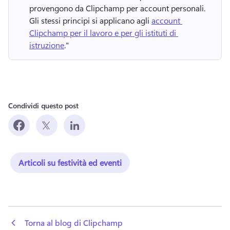
provengono da Clipchamp per account personali. 
Gli stessi principi si applicano agli 
account 
Clipchamp per il lavoro e per gli istituti di 
istruzione
." 
Condividi questo post
Articoli su festività ed eventi
 Torna al blog di Clipchamp