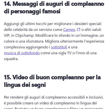
14.
Messaggi di auguri di compleanno
di personaggi famosi
Aggiungi gli ultimi tocchi per migliorare i desideri speciali 
(opens in a new 
delle celebrità da un servizio come 
Cameo,
 o altri saluti 
VIP, in Clipchamp. 
Modificare lo sfondo in un'immagine, un 
colore o una sfumatura. 
Migliora ulteriormente l'esperienza 
complessiva aggiungendo i 
sottotitoli
 e una 
musica di sottofondo
 come una sigla TV o l'inno di una 
squadra. 
15.
Video di buon compleanno per la
lingua dei segni
Per rendere gli auguri di compleanno accessibili e inclusivi, 
è possibile creare un video di compleanno in lingua dei 
segni. 
Registra un buon compleanno o filma un messaggio 