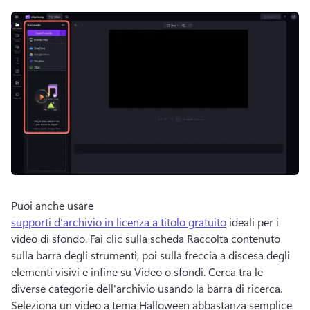
Puoi anche usare 
supporti d’archivio in licenza a titolo gratuito
 ideali per i 
video di sfondo. 
Fai clic sulla scheda Raccolta contenuto 
sulla barra degli strumenti, poi sulla freccia a discesa degli 
elementi visivi e infine su Video o sfondi. 
Cerca tra le 
diverse categorie dell'archivio usando la barra di ricerca. 
Seleziona un video a tema Halloween abbastanza semplice 