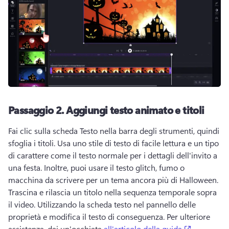
Passaggio 2.
Aggiungi testo animato e titoli
Fai clic sulla scheda Testo nella barra degli strumenti, quindi 
sfoglia i titoli. 
Usa uno stile di testo di facile lettura e un tipo 
di carattere come il testo normale per i dettagli dell'invito a 
una festa. 
Inoltre, puoi usare il testo glitch, fumo o 
macchina da scrivere per un tema ancora più di Halloween. 
Trascina e rilascia un titolo nella sequenza temporale sopra 
il video. 
Utilizzando la scheda testo nel pannello delle 
proprietà e modifica il testo di conseguenza. 
Per ulteriore 
(opens in 
assistenza, dai un'occhiata 
all'articolo della guida
. 