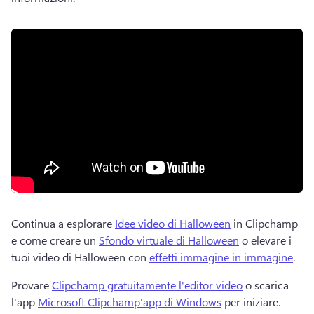
Continua a esplorare 
Idee video di Halloween
 in Clipchamp 
e come creare un 
Sfondo virtuale di Halloween
 o elevare i 
tuoi video di Halloween con 
effetti immagine in immagine
. 
Provare 
Clipchamp gratuitamente l'editor video
 o scarica 
l'app 
Microsoft Clipchamp'app di Windows
 per iniziare. 