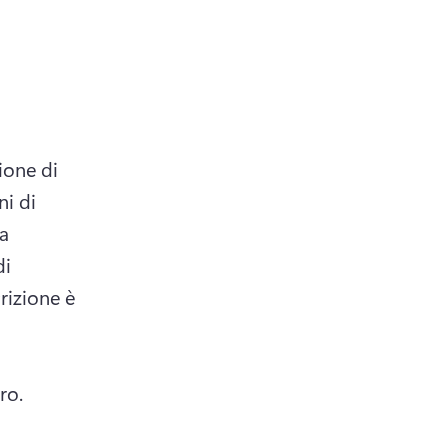
one di 
i di 
a 
i 
rizione è 
ro. 