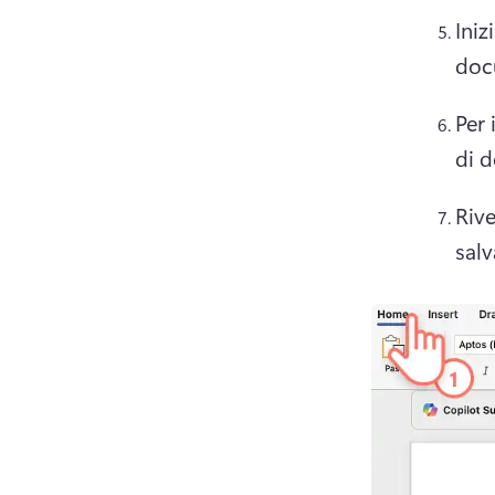
Iniz
doc
Per 
di d
Rive
salv