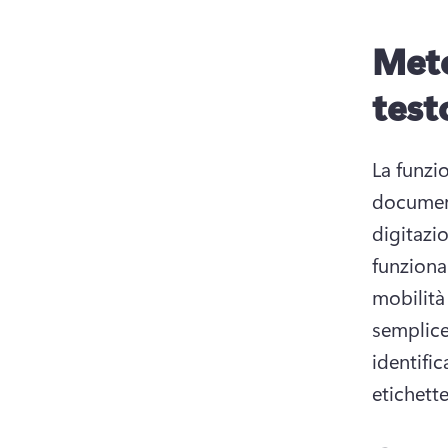
Met
test
La funzio
document
digitazi
funziona
mobilità 
semplice
identific
etichett