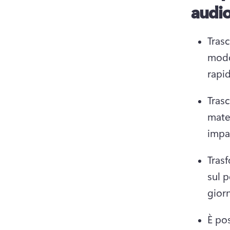
audio
Trasc
modo 
rapi
Trasc
mater
impar
Trasf
sul p
giorn
È pos