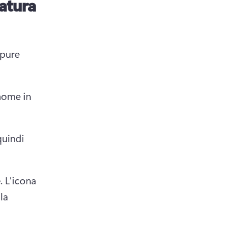
tatura
pure 
home in 
uindi 
. 
L'icona 
a 