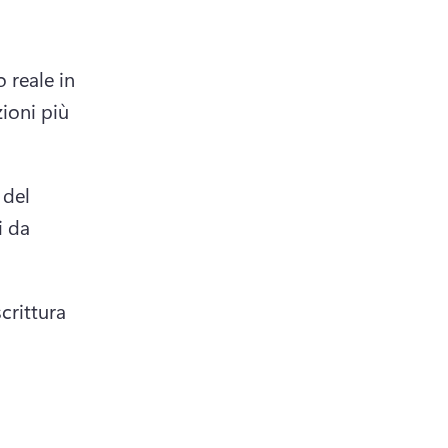
reale in 
oni più 
del 
 da 
crittura 