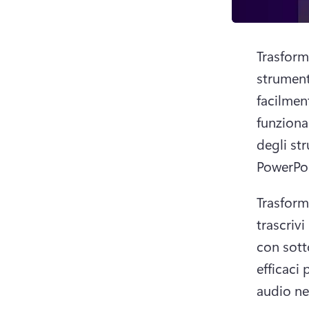
Trasform
strumenti
facilment
funzional
degli st
PowerPoi
Trasform
trascrivi
con sotto
efficaci 
audio ne