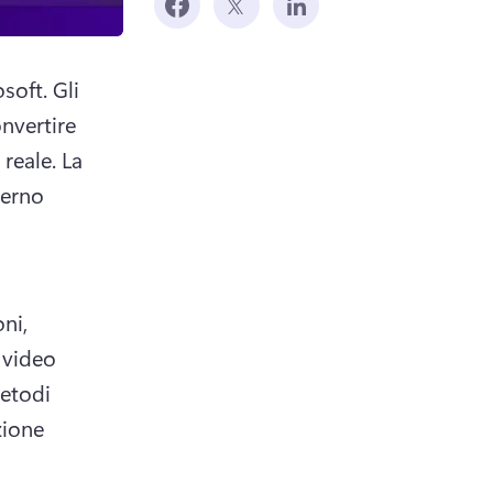
soft. 
Gli 
nvertire 
reale. 
La 
erno 
i, 
 video 
etodi 
zione 