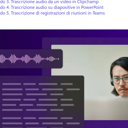
do 3.
Trascrizione audio da un video in Clipchamp
do 4.
Trascrizione audio su diapositive in PowerPoint
do 5.
Trascrizione di registrazioni di riunioni in Teams