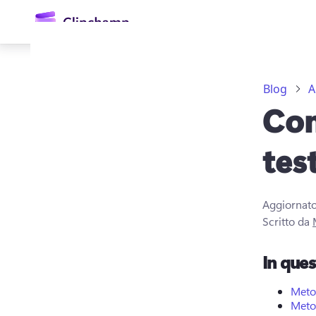
contenuto
principale
Blog
A
Com
tes
Aggiornato
Accedi
Scritto da
Provalo gratuitamente
In que
Meto
Meto