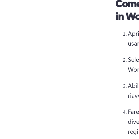
Come 
in Wo
Apr
usar
Sele
Wor
Abil
riav
Fare
dive
regi