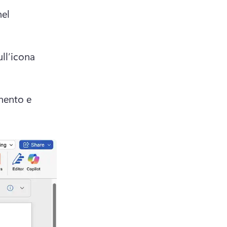
el 
ll’icona 
mento e 