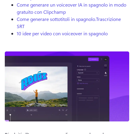
Come generare un voiceover IA in spagnolo in modo
gratuito con Clipchamp
Come generare sottotitoli in spagnolo.
Trascrizione
SRT
10 idee per video con voiceover in spagnolo