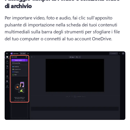
di archivio
Per importare video, foto e audio, fai clic sull'apposito 
pulsante di importazione nella scheda dei tuoi contenuti 
multimediali sulla barra degli strumenti per sfogliare i file 
del tuo computer o connetti al tuo account OneDrive.