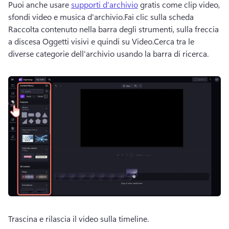
Puoi anche usare 
supporti d'archivio
 gratis come clip video, 
sfondi video e musica d'archivio.
Fai clic sulla scheda 
Raccolta contenuto nella barra degli strumenti, sulla freccia 
a discesa Oggetti visivi e quindi su Video.
Cerca tra le 
diverse categorie dell'archivio usando la barra di ricerca. 
Trascina e rilascia il video sulla timeline.