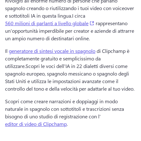
Rivolgiti all'enorme numero di persone che parlano 
spagnolo creando o riutilizzando i tuoi video con voiceover 
e sottotitoli IA in questa lingua.
I circa 
(opens in a new tab)
560 milioni di parlanti a livello globale
 rappresentano 
un'opportunità imperdibile per creator e aziende di attrarre 
un ampio numero di destinatari online.
Il 
generatore di sintesi vocale in spagnolo
 di Clipchamp è 
completamente gratuito e semplicissimo da 
utilizzare.
Scopri le voci dell'IA in 22 dialetti diversi come 
spagnolo europeo, spagnolo messicano o spagnolo degli 
Stati Uniti e utilizza le impostazioni avanzate come il 
controllo del tono e della velocità per adattarle al tuo video.
Scopri come creare narrazioni e doppiaggi in modo 
naturale in spagnolo con sottotitoli e trascrizioni senza 
bisogno di uno studio di registrazione con l' 
editor di video di Clipchamp
.