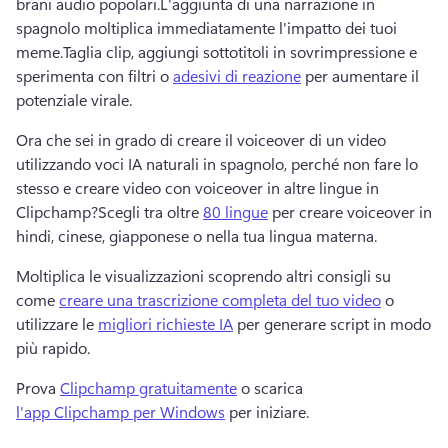
brani audio popolari.
L'aggiunta di una narrazione in 
spagnolo moltiplica immediatamente l'impatto dei tuoi 
meme.
Taglia clip, aggiungi sottotitoli in sovrimpressione e 
sperimenta con filtri o 
adesivi di reazione
 per aumentare il 
potenziale virale.
Ora che sei in grado di creare il voiceover di un video 
utilizzando voci IA naturali in spagnolo, perché non fare lo 
stesso e creare video con voiceover in altre lingue in 
Clipchamp?
Scegli tra oltre 
80 lingue
 per creare voiceover in 
hindi, cinese, giapponese o nella tua lingua materna.
Moltiplica le visualizzazioni scoprendo altri consigli su 
come 
creare una trascrizione completa del tuo video
 o 
utilizzare le 
migliori richieste IA
 per generare script in modo 
più rapido.
Prova 
Clipchamp gratuitamente
 o scarica 
l'app Clipchamp per Windows
 per iniziare. 