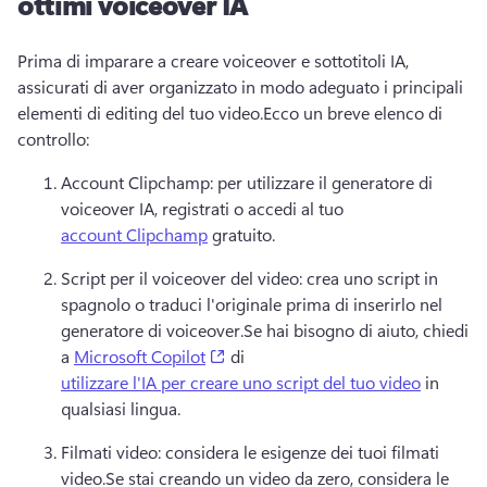
ottimi voiceover IA
Prima di imparare a creare voiceover e sottotitoli IA, 
assicurati di aver organizzato in modo adeguato i principali 
elementi di editing del tuo video.
Ecco un breve elenco di 
controllo:
Account Clipchamp: per utilizzare il generatore di 
voiceover IA, registrati o accedi al tuo 
account Clipchamp
 gratuito.
Script per il voiceover del video: crea uno script in 
spagnolo o traduci l'originale prima di inserirlo nel 
generatore di voiceover.
Se hai bisogno di aiuto, chiedi 
(opens in a new tab)
a 
Microsoft Copilot
 di 
utilizzare l'IA per creare uno script del tuo video
 in 
qualsiasi lingua.
Filmati video: considera le esigenze dei tuoi filmati 
video.
Se stai creando un video da zero, considera le 