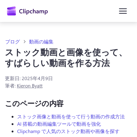
ン
コ
ン
テ
ン
ツ
に
ブログ
動画の編集
ス
ストック動画と画像を使って、
キ
ッ
すばらしい動画を作る方法
プ
更新日:
2025年4月9日
筆者:
Kieron Byatt
このページの内容
ストック画像と動画を使って行う動画の作成方法
AI 搭載の動画編集ツールで動画を強化
Clipchamp で人気のストック動画や画像を探す