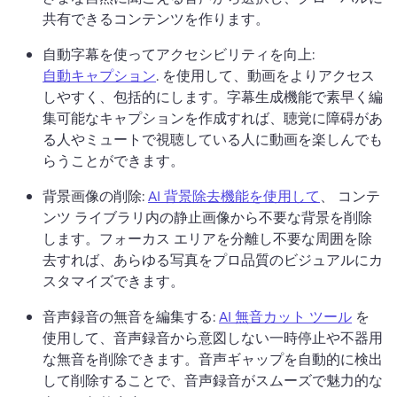
共有できるコンテンツを作ります。
自動字幕を使ってアクセシビリティを向上: 
自動キャプション
. を使用して、動画をよりアクセス
しやすく、包括的にします。
字幕生成機能で素早く編
集可能なキャプションを作成すれば、聴覚に障碍があ
る人やミュートで視聴している人に動画を楽しんでも
らうことができます。
背景画像の削除: 
AI 背景除去機能を使用して
、 コンテ
ンツ ライブラリ内の静止画像から不要な背景を削除
します。
フォーカス エリアを分離し不要な周囲を除
去すれば、あらゆる写真をプロ品質のビジュアルにカ
スタマイズできます。
音声録音の無音を編集する: 
AI 無音カット ツール
 を
使用して、音声録音から意図しない一時停止や不器用
な無音を削除できます。
音声ギャップを自動的に検出
して削除することで、音声録音がスムーズで魅力的な