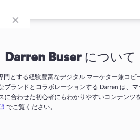
Darren Buser
について
、SEO を専門とする経験豊富なデジタル マーケター兼
まざまなブランドとコラボレーションする Darren 
スに合わせた初心者にもわかりやすいコンテンツ
(opens in a new tab)
 でご覧ください。 