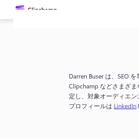
ン
コ
ン
テ
ン
ツ
に
ス
キ
ッ
プ
Darren Buser は
Clipchamp などさ
定し、対象オーディエン
ログイン
プロフィールは 
LinkedIn
無料で試す