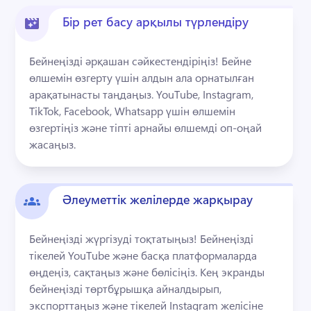
Бір рет басу арқылы түрлендіру
Бейнеңізді әрқашан сәйкестендіріңіз! Бейне 
өлшемін өзгерту үшін алдын ала орнатылған 
арақатынасты таңдаңыз. YouTube, Instagram, 
TikTok, Facebook, Whatsapp үшін өлшемін 
өзгертіңіз және тіпті арнайы өлшемді оп-оңай 
жасаңыз.
Әлеуметтік желілерде жарқырау
Бейнеңізді жүргізуді тоқтатыңыз! Бейнеңізді 
тікелей YouTube және басқа платформаларда 
өңдеңіз, сақтаңыз және бөлісіңіз. Кең экранды 
бейнеңізді төртбұрышқа айналдырып, 
экспорттаңыз және тікелей Instagram желісіне 