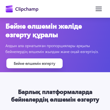
өту
Бейне өлшемін желіде
өзгерту құралы
Алдын ала орнатылған пропорциялары арқылы 
бейнелердің өлшемін жылдам және оңай өзгертіңіз.
Бейне өлшемін өзгерту
Жүйеге кіру
Тегін қолданып көру
Барлық платформаларда
бейнелердің өлшемін өзгерту