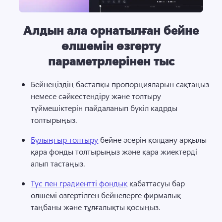
Алдын ала орнатылған бейне
өлшемін өзгерту
параметрлерінен тыс
Бейнеңіздің бастапқы пропорцияларын сақтаңыз 
немесе 
сәйкестендіру және толтыру 
түймешіктерін
 пайдаланып бүкіл кадрды 
толтырыңыз. 
Бұлыңғыр толтыру
 бейне әсерін қолдану арқылы 
қара фонды толтырыңыз және қара жиектерді 
алып тастаңыз. 
Түс пен градиентті фондық
 қабаттасуы бар 
өлшемі өзгертілген бейнелерге фирмалық 
таңбаны және тұлғалықты қосыңыз. 