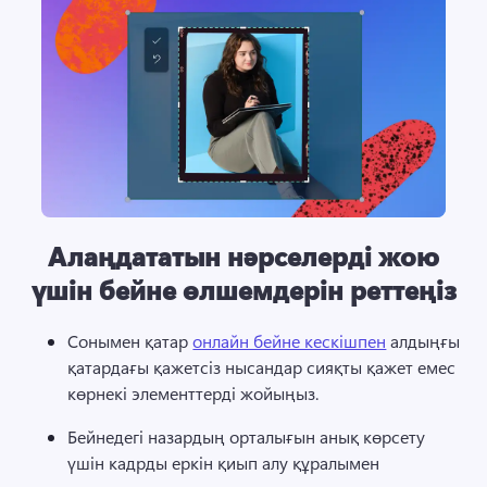
Алаңдататын нәрселерді жою
үшін бейне өлшемдерін реттеңіз
Сонымен қатар 
онлайн бейне кескішпен
 алдыңғы 
қатардағы қажетсіз нысандар сияқты қажет емес 
көрнекі элементтерді жойыңыз. 
Бейнедегі назардың орталығын анық көрсету 
үшін кадрды еркін қиып алу құралымен 