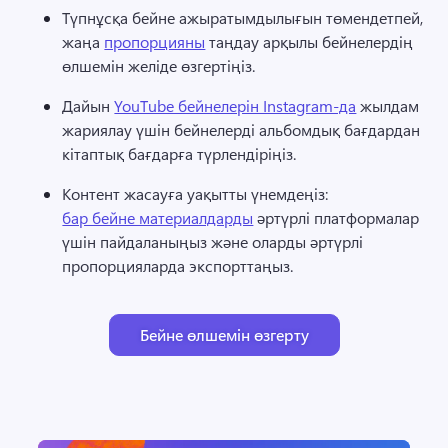
Түпнұсқа бейне ажыратымдылығын төмендетпей, 
жаңа 
пропорцияны
 таңдау арқылы бейнелердің 
өлшемін желіде өзгертіңіз. 
Дайын 
YouTube бейнелерін Instagram-да
 жылдам 
жариялау үшін бейнелерді альбомдық бағдардан 
кітаптық бағдарға түрлендіріңіз. 
Контент жасауға уақытты үнемдеңіз: 
бар бейне материалдарды
 әртүрлі платформалар 
үшін пайдаланыңыз және оларды әртүрлі 
пропорцияларда экспорттаңыз. 
Бейне өлшемін өзгерту