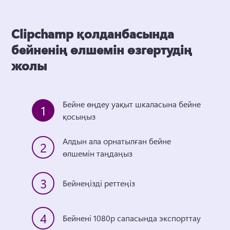
Clipchamp қолданбасында
бейненің өлшемін өзгертудің
жолы
Бейне өңдеу уақыт шкаласына бейне 
1
қосыңыз
Алдын ала орнатылған бейне 
2
өлшемін таңдаңыз
3
Бейнеңізді реттеңіз
4
Бейнені 1080p сапасында экспорттау