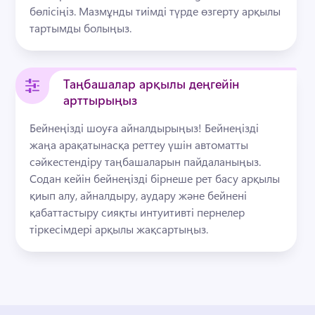
бөлісіңіз. Мазмұнды тиімді түрде өзгерту арқылы 
тартымды болыңыз.
Таңбашалар арқылы деңгейін
арттырыңыз
Бейнеңізді шоуға айналдырыңыз! Бейнеңізді 
жаңа арақатынасқа реттеу үшін автоматты 
сәйкестендіру таңбашаларын пайдаланыңыз. 
Содан кейін бейнеңізді бірнеше рет басу арқылы 
қиып алу, айналдыру, аудару және бейнені 
қабаттастыру сияқты интуитивті пернелер 
тіркесімдері арқылы жақсартыңыз.