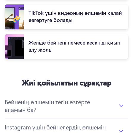
TikTok үшін видеоның өлшемін қалай
өзгертуге болады
Желіде бейнені немесе кескінді қиып
алу жолы
Жиі қойылатын сұрақтар
Бейненің өлшемін тегін өзгерте
аламын ба?
Instagram үшін бейнелердің өлшемін