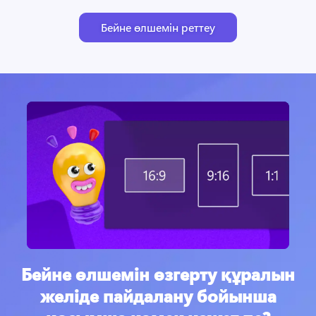
Бейне өлшемін реттеу
Бейне өлшемін өзгерту құралын
желіде пайдалану бойынша