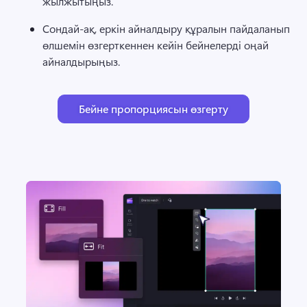
жылжытыңыз. 
Сондай-ақ, еркін айналдыру құралын пайдаланып 
өлшемін өзгерткеннен кейін бейнелерді оңай 
айналдырыңыз. 
Бейне пропорциясын өзгерту