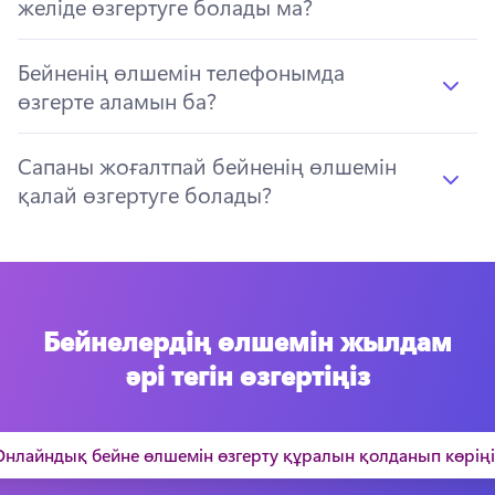
желіде өзгертуге болады ма?
Бейненің өлшемін телефонымда
өзгерте аламын ба?
Сапаны жоғалтпай бейненің өлшемін
қалай өзгертуге болады?
Бейнелердің өлшемін жылдам
әрі тегін өзгертіңіз
Онлайндық бейне өлшемін өзгерту құралын қолданып көріңі