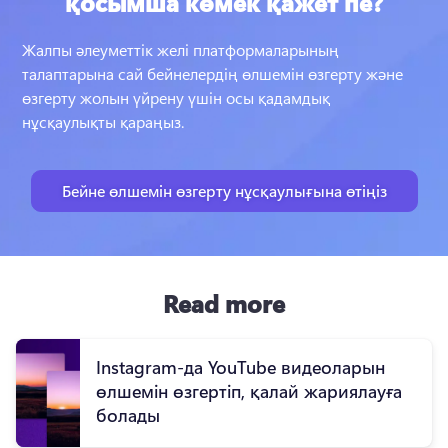
қосымша көмек қажет пе?
Жалпы әлеуметтік желі платформаларының 
талаптарына сай бейнелердің өлшемін өзгерту және 
өзгерту жолын үйрену үшін осы қадамдық 
нұсқаулықты қараңыз.
Бейне өлшемін өзгерту нұсқаулығына өтіңіз
Read more
Instagram-да YouTube видеоларын
өлшемін өзгертіп, қалай жариялауға
болады