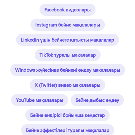
Facebook видеолары
Instagram бейне мақалалары
LinkedIn үшін бейнеге қатысты мақалалар
TikTok туралы мақалалар
Windows жүйесінде бейнені өңдеу мақалалары
X (Twitter) видео мақалалары
YouTube мақалалары
Бейне дыбыс өңдеу
Бейне өндірісі бойынша кеңестер
Бейне эффектілері туралы мақалалар