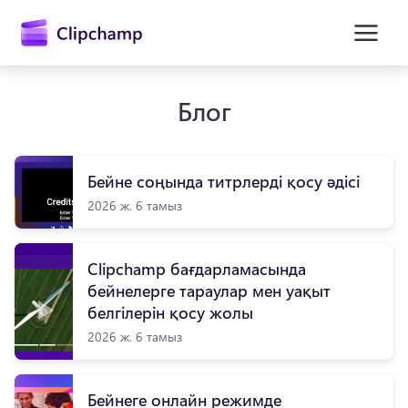
өту
Блог
Бейне соңында титрлерді қосу әдісі
2026 ж. 6 тамыз
Clipchamp бағдарламасында
Жүйеге кіру
бейнелерге тараулар мен уақыт
белгілерін қосу жолы
Тегін қолданып көру
2026 ж. 6 тамыз
Бейнеге онлайн режимде