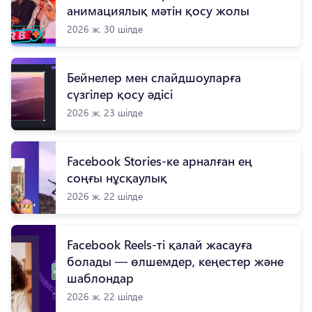
анимациялық мәтін қосу жолы
2026 ж. 30 шілде
Бейнелер мен слайдшоуларға
сүзгілер қосу әдісі
2026 ж. 23 шілде
Facebook Stories-ке арналған ең
соңғы нұсқаулық
2026 ж. 22 шілде
Facebook Reels-ті қалай жасауға
болады — өлшемдер, кеңестер және
шаблондар
2026 ж. 22 шілде