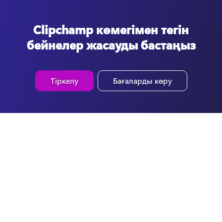
Clipchamp көмегімен тегін
бейнелер жасауды бастаңыз
Тіркелу
Бағаларды көру