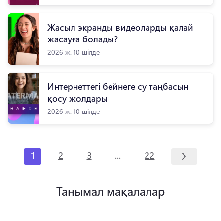
Жасыл экранды видеоларды қалай
жасауға болады?
2026 ж. 10 шілде
Интернеттегі бейнеге су таңбасын
қосу жолдары
2026 ж. 10 шілде
...
1
2
3
22
Танымал мақалалар