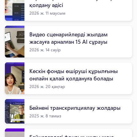
қолдану әдісі
2026 ж. 11 маусым
Видео сценарийлерді жылдам
жасауға арналған 15 AI сұрауы
2026 ж. 14 сәуір
Кескін фонды өшіруші құрылғыны
онлайн қалай қолдануға болады
2026 ж. 20 қаңтар
Бейнені транскрипциялау жолдары
2025 ж. 8 тамыз
Бейнелердегі фондық шуды жою