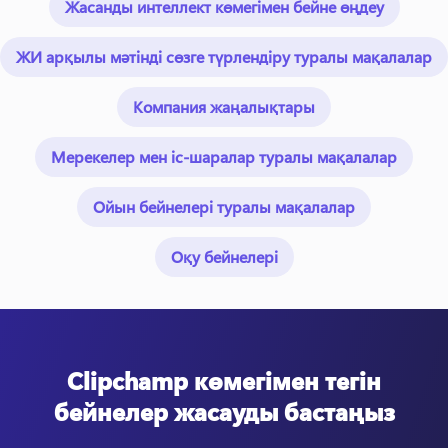
Жасанды интеллект көмегімен бейне өңдеу
ЖИ арқылы мәтінді сөзге түрлендіру туралы мақалалар
Компания жаңалықтары
Мерекелер мен іс-шаралар туралы мақалалар
Ойын бейнелері туралы мақалалар
Оқу бейнелері
Clipchamp көмегімен тегін
бейнелер жасауды бастаңыз