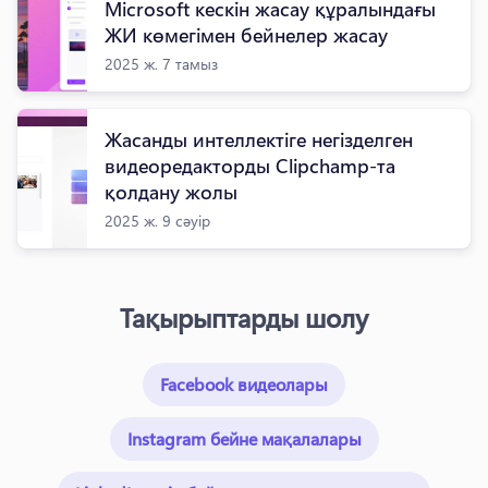
Microsoft кескін жасау құралындағы
ЖИ көмегімен бейнелер жасау
2025 ж. 7 тамыз
Жасанды интеллектіге негізделген
видеоредакторды Clipchamp-та
қолдану жолы
2025 ж. 9 сәуір
Тақырыптарды шолу
Facebook видеолары
Instagram бейне мақалалары