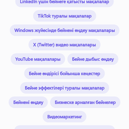
LinkedIn үшін бейнеге қатысты мақалалар
TikTok туралы мақалалар
Windows жүйесінде бейнені өңдеу мақалалары
X (Twitter) видео мақалалары
YouTube мақалалары
Бейне дыбыс өңдеу
Бейне өндірісі бойынша кеңестер
Бейне эффектілері туралы мақалалар
Бейнені өңдеу
Бизнеске арналған бейнелер
Видеомаркетинг