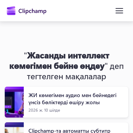
өту
"
Жасанды интеллект
көмегімен бейне өңдеу
" деп
тегтелген мақалалар
Жүйеге кіру
ЖИ көмегімен аудио мен бейнедегі
үнсіз бөліктерді өшіру жолы
Тегін қолданып көру
2026 ж. 10 шілде
Clipchamp-та автоматты субтитр