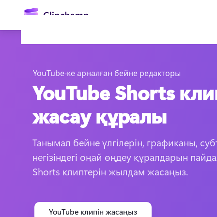
өту
YouTube-ке арналған бейне редакторы
YouTube Shorts кли
жасау құралы
Танымал бейне үлгілерін, графиканы, суб
Жүйеге кіру
негізіндегі оңай өңдеу құралдарын пайда
Тегін қолданып көру
Shorts клиптерін жылдам жасаңыз.
YouTube клипін жасаңыз