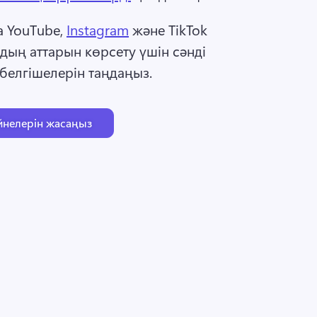
YouTube, 
Instagram
 және TikTok 
ың аттарын көрсету үшін сәнді 
 белгішелерін таңдаңыз. 
йнелерін жасаңыз