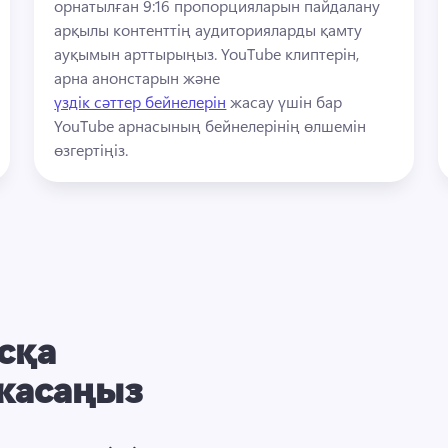
орнатылған 9:16 пропорцияларын пайдалану 
арқылы контенттің аудиторияларды қамту 
ауқымын арттырыңыз. 
YouTube клиптерін, 
арна анонстарын және 
үздік сәттер бейнелерін
 жасау үшін бар 
YouTube арнасының бейнелерінің өлшемін 
өзгертіңіз. 
сқа
 жасаңыз