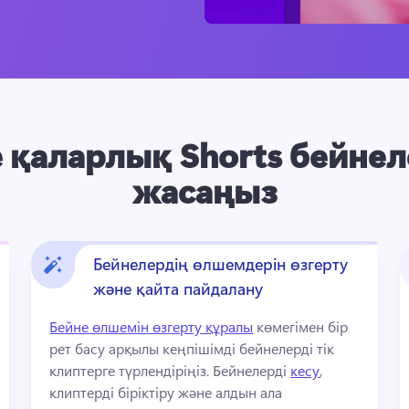
е қаларлық Shorts бейнел
жасаңыз
Бейнелердің өлшемдерін өзгерту
және қайта пайдалану
Бейне өлшемін өзгерту құралы
 көмегімен бір 
рет басу арқылы кеңпішімді бейнелерді тік 
клиптерге түрлендіріңіз. 
Бейнелерді 
кесу
, 
клиптерді біріктіру және алдын ала 