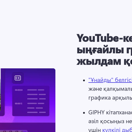
YouTube-к
ыңғайлы 
жылдам қ
"Ұнайды" белгі
және қалқымалы
графика арқылы 
GIPHY кітапхана
әзіл қосыңыз не
үшін 
күлкілі ды