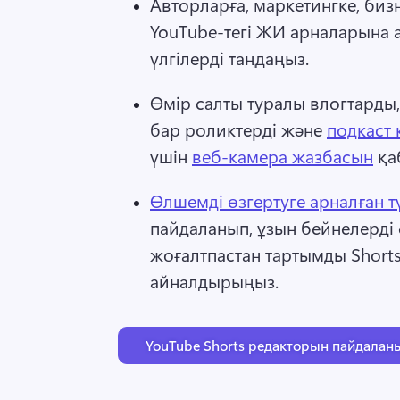
Авторларға, маркетингке, бизне
YouTube-тегі ЖИ арналарына 
үлгілерді таңдаңыз.
Өмір салты туралы влогтарды,
бар роликтерді және 
подкаст 
үшін 
веб-камера жазбасын
 қа
Өлшемді өзгертуге арналған 
пайдаланып, ұзын бейнелерді 
жоғалтпастан тартымды Shorts
айналдырыңыз. 
YouTube Shorts редакторын пайдалан