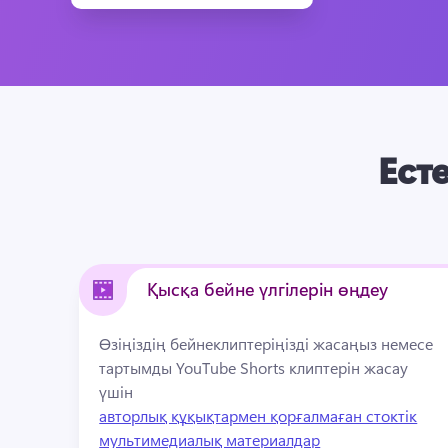
Ест
Қысқа бейне үлгілерін өңдеу
Өзіңіздің бейнеклиптеріңізді жасаңыз немесе 
тартымды YouTube Shorts клиптерін жасау 
үшін 
авторлық құқықтармен қорғалмаған стоктік
мультимедиалық материалдар