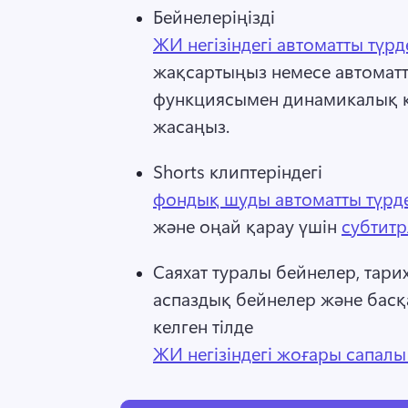
Бейнелеріңізді 
ЖИ негізіндегі автоматты түрд
жақсартыңыз немесе автоматт
функциясымен динамикалық қ
жасаңыз. 
Shorts клиптеріндегі 
фондық шуды автоматты түрде
және оңай қарау үшін 
субтитр
Саяхат туралы бейнелер, тарих
аспаздық бейнелер және басқа
келген тілде 
ЖИ негізіндегі жоғары сапал