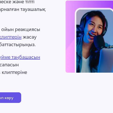
ске және тіпті 
арналған тауашалық 
 ойын реакциясы 
клиптерін
 жасау 
баттастырыңыз. 
түйме таңбашасын
сапасын 
 клиптеріне 
ып көру