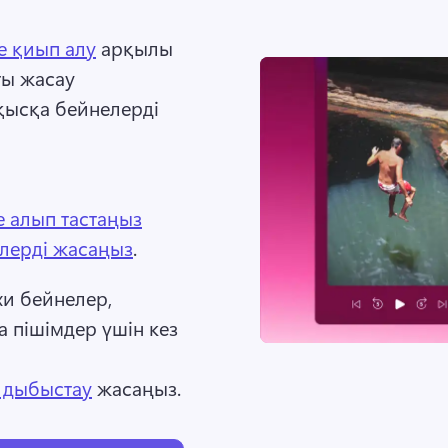
е қиып алу
 арқылы 
ы жасау 
ысқа бейнелерді 
 алып тастаңыз
лерді жасаңыз
. 
и бейнелер, 
 пішімдер үшін кез 
ы дыбыстау
 жасаңыз. 