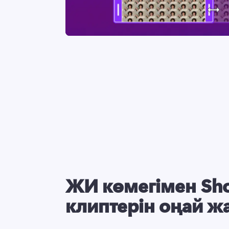
ЖИ көмегімен Sho
клиптерін оңай ж