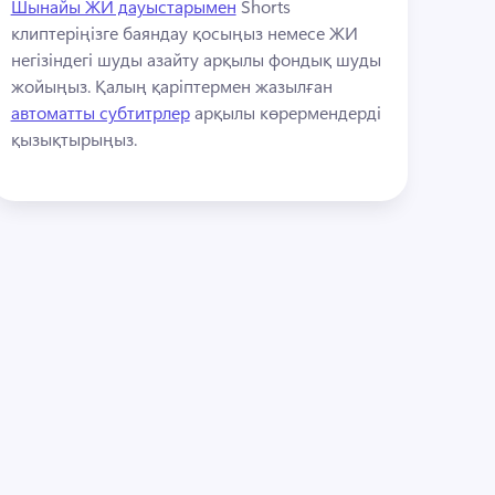
Шынайы ЖИ дауыстарымен
 Shorts 
клиптеріңізге баяндау қосыңыз немесе ЖИ 
негізіндегі шуды азайту арқылы фондық шуды 
жойыңыз. 
Қалың қаріптермен жазылған 
автоматты субтитрлер
 арқылы көрермендерді 
қызықтырыңыз. 