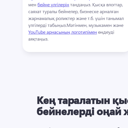
мен 
бейне үлгілерін
 таңдаңыз. 
Қысқа влогтар, 
саяхат туралы бейнелер, бизнеске арналған 
жарнамалық роликтер және т.б. үшін танымал 
үлгілерді табыңыз.
Мәтінмен, музыкамен және 
YouTube арнасының логотипімен
 өңдеуді 
аяқтаңыз. 
Кең таралатын қы
бейнелерді оңай