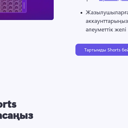
Жазылушыларға 
аккаунттарыңызд
әлеуметтік желі
Тартымды Shorts бе
rts
асаңыз