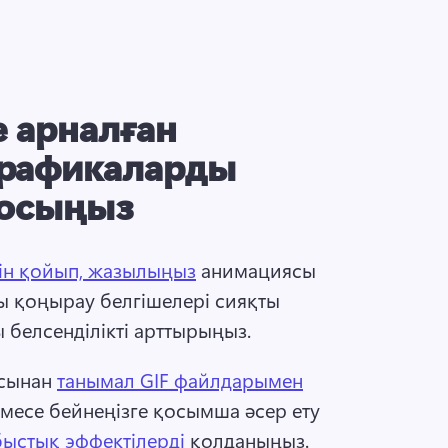
е арналған
графикаларды
осыңыз
сін қойып, жазылыңыз
 анимациясы 
 қоңырау белгішелері сияқты 
белсенділікті арттырыңыз. 
сынан 
танымал GIF файлдарымен
месе бейнеңізге қосымша әсер ету 
быстық эффектілерді
 қолданыңыз. 