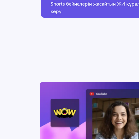
Shorts бейнелерін жасайтын ЖИ құр
көру