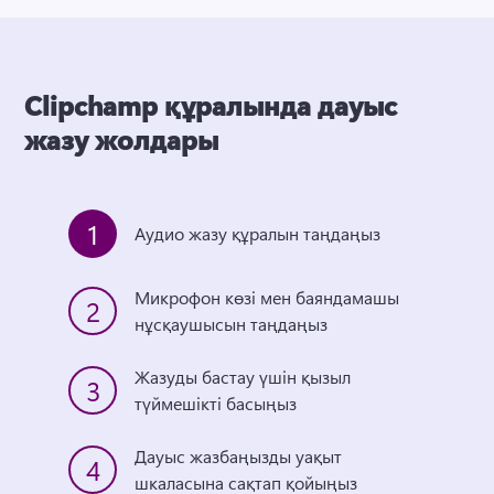
Clipchamp құралында дауыс
жазу жолдары
1
Аудио жазу құралын таңдаңыз
Микрофон көзі мен баяндамашы 
2
нұсқаушысын таңдаңыз
Жазуды бастау үшін қызыл 
3
түймешікті басыңыз
Дауыс жазбаңызды уақыт 
4
шкаласына сақтап қойыңыз