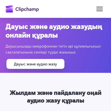
өту
Дауыс және аудио жазудың
онлайн құралы
Дауысыңызды микрофоннан тегін әрі құпиялығыңыз 
сақталатынына сенімді түрде жазыңыз.
Дауыс және аудио жазу
Жүйеге кіру
Тегін қолданып көру
Жылдам және пайдалану оңай
аудио жазу құралы