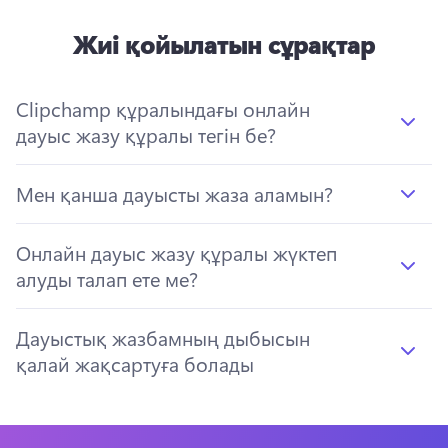
Жиі қойылатын сұрақтар
Clipchamp құралындағы онлайн
дауыс жазу құралы тегін бе?
Мен қанша дауысты жаза аламын?
Онлайн дауыс жазу құралы жүктеп
алуды талап ете ме?
Дауыстық жазбамның дыбысын
қалай жақсартуға болады