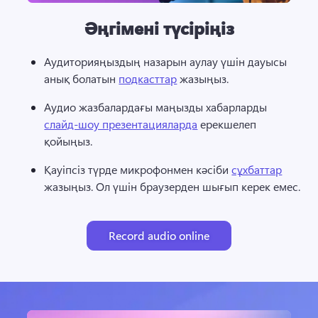
Әңгімені түсіріңіз
Аудиторияңыздың назарын аулау үшін дауысы 
анық болатын 
подкасттар
 жазыңыз. 
Аудио жазбалардағы маңызды хабарларды 
слайд-шоу презентацияларда
 ерекшелеп 
қойыңыз. 
Қауіпсіз түрде микрофонмен кәсіби 
сұхбаттар
жазыңыз. Ол үшін браузерден шығып керек емес. 
Record audio online