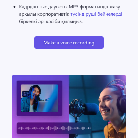
Кадрдан тыс дауысты MP3 форматында жазу 
арқылы корпоративтік 
түсіндіруші бейнелерді
біркелкі әрі кәсіби қылыңыз. 
Make a voice recording