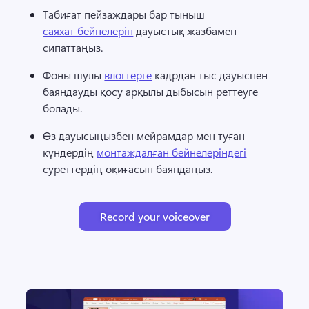
Табиғат пейзаждары бар тыныш 
саяхат бейнелерін
 дауыстық жазбамен 
сипаттаңыз. 
Фоны шулы 
влогтерге
 кадрдан тыс дауыспен 
баяндауды қосу арқылы дыбысын реттеуге 
болады. 
Өз дауысыңызбен мейрамдар мен туған 
күндердің 
монтаждалған бейнелеріндегі
суреттердің оқиғасын баяндаңыз. 
Record your voiceover