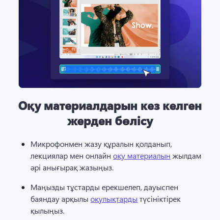
Оқу материалдарын кез келген
жерден бөлісу
Микрофонмен жазу құралын қолданып, 
лекциялар мен онлайн 
оқу материалын
 жылдам 
әрі анығырақ жазыңыз. 
Маңызды тұстарды ерекшелеп, дауыспен 
баяндау арқылы 
оқулықтарды
 түсініктірек 
қылыңыз. 