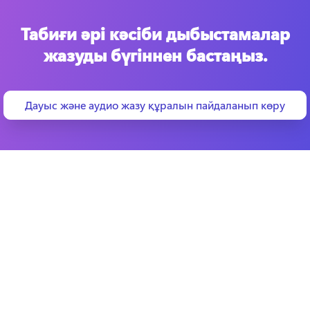
Табиғи әрі кәсіби дыбыстамалар
жазуды бүгіннен бастаңыз.
Дауыс және аудио жазу құралын пайдаланып көру