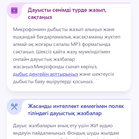
Дауысты сенімді түрде жазып,
сақтаңыз
Микрофонмен дыбысты жазып алыңыз және 
ешқандай бағдарламалық жасақтаманы жүктеп 
алмай-ақ жоғары сапалы MP3 форматында 
сақтаңыз. 
Шексіз қайта жазу мүмкіндігімен 
онлайн дауыстық жазбалар 
жасаңыз.
Микрофонды сынап көріңіз, 
дыбыс деңгейін арттырыңыз
 және шектеусіз 
дыбысты баяу өшірулерді қосыңыз. 
Жасанды интеллект көмегімен поляк
тіліндегі дауыстық жазбалар
Дауыс жазбаларын анық ету үшін ЖИ аудио 
өңдеуін пайдаланыңыз. 
Фондық шуды жылдам 