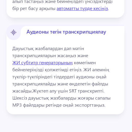
алып тастаңыз және бейнеңіздегі үнсіздіктерді 
бір рет басу арқылы 
автоматты түрде кесіңіз
. 
Аудионы тегін транскрипциялау
Дауыстық жазбалардан дәл мәтін 
транскрипцияларын жасаңыз және 
ЖИ субтитр генераторының
 көмегімен 
бейнелеріңізді қолжетімді етіңіз. 
ЖИ әлемнің 
түкпір-түкпіріндегі тілдердегі аудионы оңай 
транскрипциялайды және өңделетін файлды 
жасайды.
Жүктеп алу үшін SRT транскрипті. 
Шексіз дауыстық жазбаларды жоғары сапалы 
MP3 файлдары ретінде оңай экспорттаңыз.