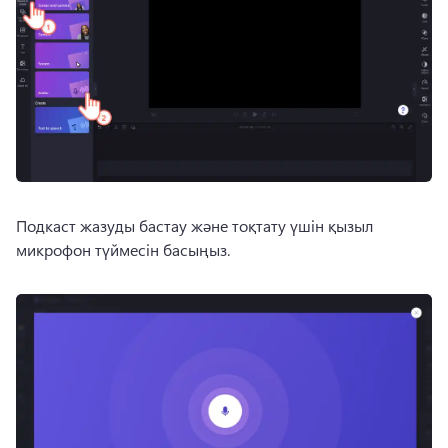
Подкаст жазуды бастау және тоқтату үшін қызыл 
микрофон түймесін басыңыз. 