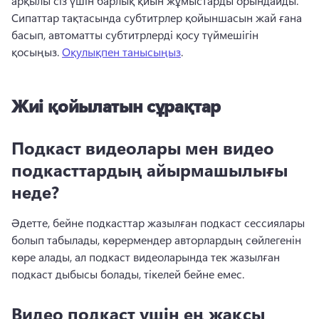
арқылы сіз үшін барлық қиын жұмыстарды орындайды. 
Сипаттар тақтасында субтитрлер қойыншасын жай ғана 
басып, автоматты субтитрлерді қосу түймешігін 
қосыңыз. 
Оқулықпен танысыңыз
. 
Жиі қойылатын сұрақтар
Подкаст видеолары мен видео
подкасттардың айырмашылығы
неде?
Әдетте, бейне подкасттар жазылған подкаст сессиялары 
болып табылады, көрермендер авторлардың сөйлегенін 
көре алады, ал подкаст видеоларында тек жазылған 
подкаст дыбысы болады, тікелей бейне емес. 
Видео подкаст үшін ең жақсы