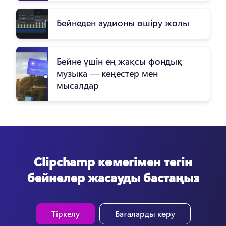
Бейнеден аудионы өшіру жолы
Бейне үшін ең жақсы фондық
музыка — кеңестер мен
мысалдар
Clipchamp көмегімен тегін
бейнелер жасауды бастаңыз
Тіркелу
Бағаларды көру