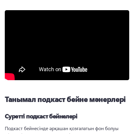
Танымал подкаст бейне мәнерлері
Суретті подкаст бейнелері
Подкаст бейнесінде әрқашан қозғалатын фон болуы 