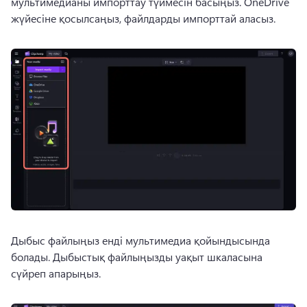
мультимедианы импорттау түймесін басыңыз. 
OneDrive 
жүйесіне қосылсаңыз, файлдарды импорттай аласыз. 
Дыбыс файлыңыз енді мультимедиа қойындысында 
болады. 
Дыбыстық файлыңызды уақыт шкаласына 
сүйреп апарыңыз. 