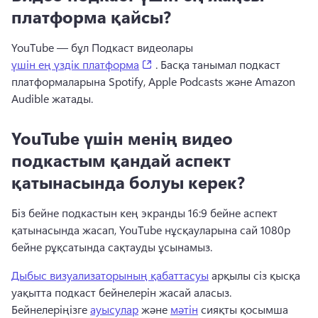
платформа қайсы?
YouTube — бұл Подкаст видеолары 
(opens in a new tab)
үшін ең үздік платформа
 . 
Басқа танымал подкаст 
платформаларына Spotify, Apple Podcasts және Amazon 
Audible жатады. 
YouTube үшін менің видео
подкастым қандай аспект
қатынасында болуы керек?
Біз бейне подкастын кең экранды 16:9 бейне аспект 
қатынасында жасап, YouTube нұсқауларына сай 1080p 
бейне рұқсатында сақтауды ұсынамыз. 
Дыбыс визуализаторының қабаттасуы
 арқылы сіз қысқа 
уақытта подкаст бейнелерін жасай аласыз. 
Бейнелеріңізге 
ауысулар
 және 
мәтін
 сияқты қосымша 