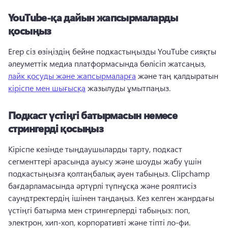
YouTube-қа дайын жапсырмаларды
қосыңыз
Егер сіз өзіңіздің бейне подкастыңызды YouTube сияқты 
әлеуметтік медиа платформасында бөлісіп жатсаңыз, 
лайк қосуды және жапсырмаларға
 және таң қалдыратын 
кіріспе мен шығысқа
 жазылуды ұмытпаңыз. 
Подкаст үстіңгі батырмасын немесе
стрингерді қосыңыз
Кіріспе кезінде тыңдаушыларды тарту, подкаст 
сегменттері арасында ауысу және шоуды жабу үшін 
подкастыңызға қолтаңбалық әуен табыңыз. 
Clipchamp 
бағдарламасында әртүрлі түпнұсқа және роялтисіз 
саундтректердің ішінен таңдаңыз. 
Кез келген жанрдағы 
үстіңгі батырма мен стрингерлерді табыңыз: поп, 
электрон, хип-хоп, корпоративті және тіпті ло-фи. 