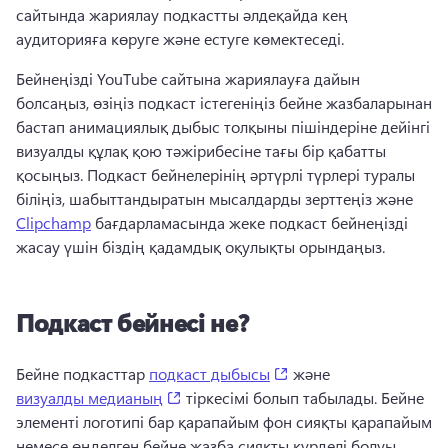
сайтында жариялау подкастты әлдеқайда кең 
аудиторияға көруге және естуге көмектеседі. 
Бейнеңізді YouTube сайтына жариялауға дайын 
болсаңыз, өзіңіз подкаст істегеніңіз бейне жазбаларынан 
бастап анимациялық дыбыс толқыны пішіндеріне дейінгі 
визуалды құлақ қою тәжірибесіне тағы бір қабатты 
қосыңыз. 
Подкаст бейнелерінің әртүрлі түрлері туралы 
біліңіз, шабыттандыратын мысалдарды зерттеңіз және 
Clipchamp
 бағдарламасында жеке подкаст бейнеңізді 
жасау үшін біздің қадамдық оқулықты орындаңыз. 
Подкаст бейнесі не?
(opens in a new tab)
Бейне подкасттар 
подкаст дыбысы
 және 
(opens in a new tab)
визуалды медианың
 тіркесімі болып табылады. 
Бейне 
элементі логотипі бар қарапайым фон сияқты қарапайым 
немесе өңделген бейне жазба сияқты күрделі болуы 