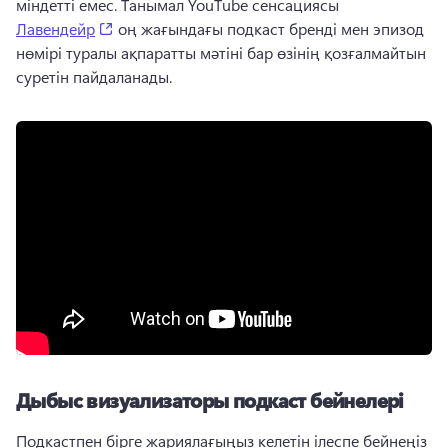
міндетті емес. 
Танымал YouTube сенсациясы 
(opens in a new tab)
Лавендейр
 оң жағындағы подкаст бренді мен эпизод 
нөмірі туралы ақпаратты мәтіні бар өзінің қозғалмайтын 
суретін пайдаланады. 
Дыбыс визуализаторы подкаст бейнелері
Подкастпен бірге жариялағыңыз келетін ілеспе бейнеңіз 