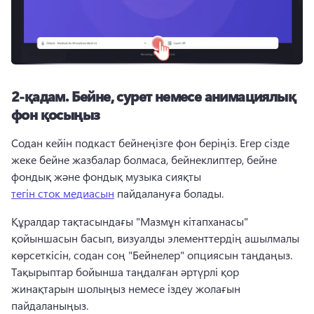
2-қадам.
Бейне, сурет немесе анимациялық
фон қосыңыз
Содан кейін подкаст бейнеңізге фон беріңіз. 
Егер сізде 
жеке бейне жазбалар болмаса, бейнеклиптер, бейне 
фондық және фондық музыка сияқты 
тегін сток медиасын
 пайдалануға болады. 
Құралдар тақтасындағы "Мазмұн кітапханасы" 
қойыншасын басып, визуалды элементтердің ашылмалы 
көрсеткісін, содан соң "Бейнелер" опциясын таңдаңыз. 
Тақырыптар бойынша таңдалған әртүрлі қор 
жинақтарын шолыңыз немесе іздеу жолағын 
пайдаланыңыз. 