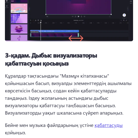
3-қадам.
Дыбыс визуализаторы
қабаттасуын қосыңыз
Құралдар тақтасындағы "Мазмұн кітапханасы" 
қойыншасын басып, визуалды элементтердің ашылмалы 
көрсеткісін басыңыз, содан кейін қабаттасуларды 
таңдаңыз. 
Іздеу жолағының астындағы дыбыс 
визуализаторы қабаттасуы таңбашасын басыңыз. 
Визуализаторды уақыт шкаласына сүйреп апарыңыз. 
Бейне мен музыка файлдарының үстіне 
қабаттасуды
қойыңыз. 