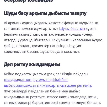
Шуды басу арқылы дыбысты тазарту
AI арқылы аудиоңыздағы қажетсіз фондық шуды алып 
тастаңыз немесе жұмсартыңыз 
Шуды басатын
 құрал. 
Бөлмені тазалау, мысалы, эхо немесе кондиционер, 
иттердің үрген дыбыстары. 
Тек уақыт шкаласынан аудио 
файлды таңдап, қасиеттер панеліндегі аудио 
қойындысын басып, шуды басуды қосыңыз. 
Дәл реттеу жылдамдығы
Бейне подкастыңыз тым ұзақ па? 
Біздің пайдалы 
жылдамдық таңдау мүмкіндігімізбен
дыбыс жылдамдығын жақсартыңыз және реттеңіз
. 
Жүгірткілерді пайдаланып бейне мен дыбыс 
жылдамдығын реттеуге немесе нақты жылдамдықтың 
сандық мәндері бар активтерді қолмен өңдеуге болады. 