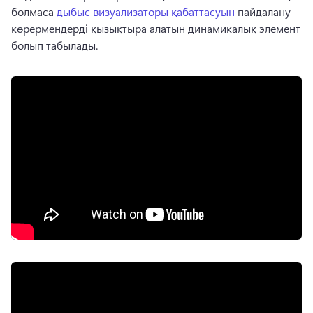
болмаса 
дыбыс визуализаторы қабаттасуын
 пайдалану 
көрермендерді қызықтыра алатын динамикалық элемент 
болып табылады. 