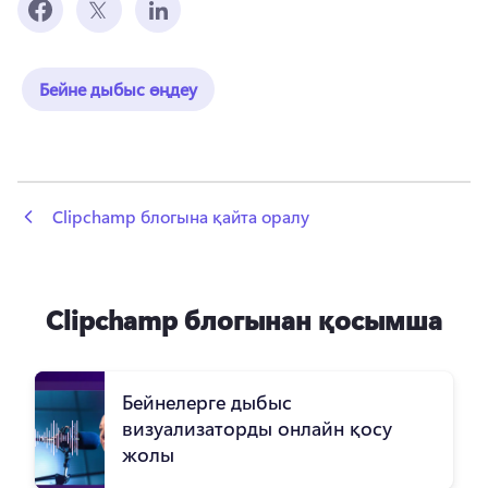
Бейне дыбыс өңдеу
 Clipchamp блогына қайта оралу
Clipchamp блогынан қосымша
Бейнелерге дыбыс
визуализаторды онлайн қосу
жолы