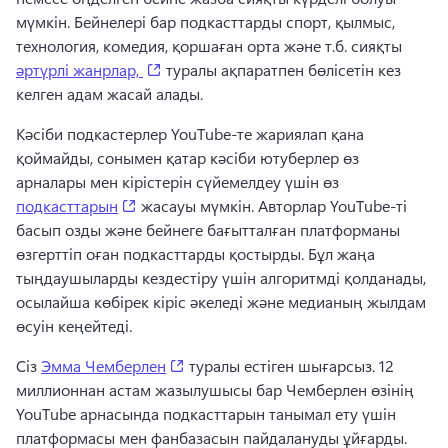
мүмкін. 
Бейнелері бар подкасттарды спорт, қылмыс, 
технология, комедия, қоршаған орта және т.б. сияқты 
(opens in a new tab)
әртүрлі жанрлар,
 туралы ақпаратпен бөлісетін кез 
келген адам жасай алады. 
Кәсіби подкастерлер YouTube-те жариялап қана 
қоймайды, сонымен қатар кәсіби ютуберлер өз 
арналары мен кірістерін сүйемелдеу үшін өз 
(opens in a new tab)
подкасттарын
 жасауы мүмкін. 
Авторлар YouTube-ті 
басып озды және бейнеге бағытталған платформаны 
өзгерттіп оған подкасттарды қостырды. 
Бұл жаңа 
тыңдаушыларды кездестіру үшін алгоритмді қолданады, 
осылайша көбірек кіріс әкеледі және медианың жылдам 
өсуін кеңейтеді. 
(opens in a new tab)
Сіз 
Эмма Чемберлен
 туралы естіген шығарсыз. 
12 
миллионнан астам жазылушысы бар Чемберлен өзінің 
YouTube арнасында подкасттарын танымал ету үшін 
платформасы мен фанбазасын пайдалануды ұйғарды. 