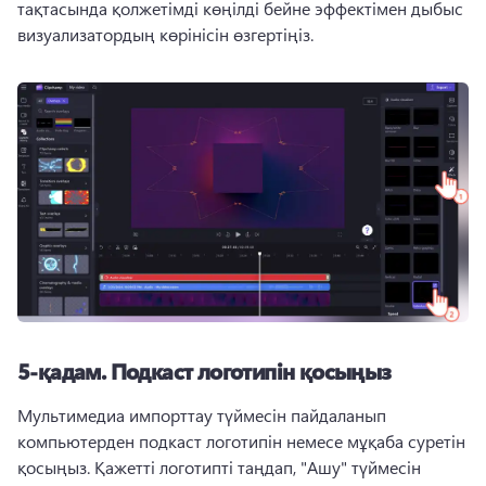
тақтасында қолжетімді көңілді бейне эффектімен дыбыс 
визуализатордың көрінісін өзгертіңіз. 
5-қадам.
Подкаст логотипін қосыңыз
Мультимедиа импорттау түймесін пайдаланып 
компьютерден подкаст логотипін немесе мұқаба суретін 
қосыңыз. 
Қажетті логотипті таңдап, "Ашу" түймесін 