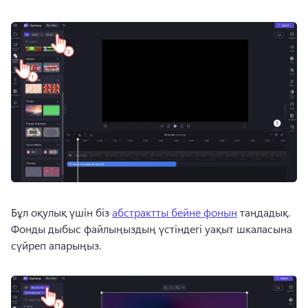
Бұл оқулық үшін біз 
абстрактты бейне фонын
 таңдадық. 
Фонды дыбыс файлыңыздың үстіндегі уақыт шкаласына 
сүйреп апарыңыз. 