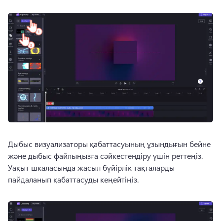
Дыбыс визуализаторы қабаттасуының ұзындығын бейне 
және дыбыс файлыңызға сәйкестендіру үшін реттеңіз. 
Уақыт шкаласында жасыл бүйірлік тақталарды 
пайдаланып қабаттасуды кеңейтіңіз. 