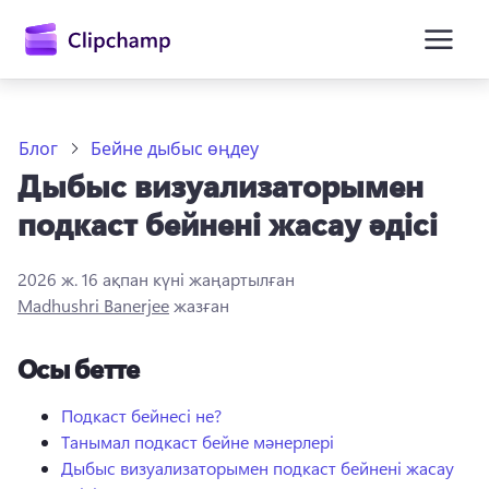
өту
Блог
Бейне дыбыс өңдеу
Дыбыс визуализаторымен
подкаст бейнені жасау әдісі
2026 ж. 16 ақпан
күні жаңартылған
Madhushri Banerjee
жазған
Жүйеге кіру
Осы бетте
Тегін қолданып көру
Подкаст бейнесі не?
Танымал подкаст бейне мәнерлері
Дыбыс визуализаторымен подкаст бейнені жасау