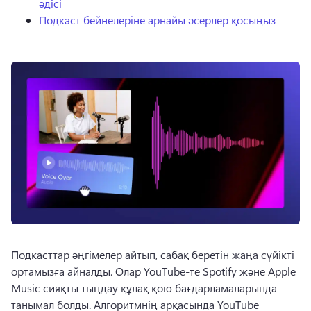
әдісі
Подкаст бейнелеріне арнайы әсерлер қосыңыз
Подкасттар әңгімелер айтып, сабақ беретін жаңа сүйікті 
ортамызға айналды. 
Олар YouTube-те Spotify және Apple 
Music сияқты тыңдау құлақ қою бағдарламаларында 
танымал болды. 
Алгоритмнің арқасында YouTube 