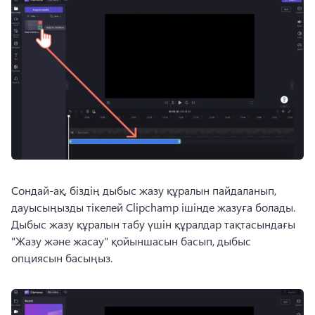
Сондай-ақ, біздің дыбыс жазу құралын пайдаланып, 
дауысыңызды тікелей Clipchamp ішінде жазуға болады. 
Дыбыс жазу құралын табу үшін құралдар тақтасындағы 
"Жазу және жасау" қойыншасын басып, дыбыс 
опциясын басыңыз. 