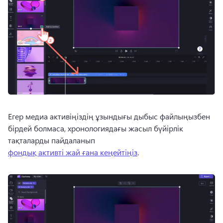
Егер медиа активіңіздің ұзындығы дыбыс файлыңызбен 
бірдей болмаса, хронологиядағы жасыл бүйірлік 
тақталарды пайдаланып 
фондық активті жай ғана кеңейтіңіз
. 