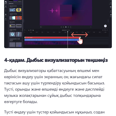
4-қадам.
Дыбыс визуализаторын теңшеңіз
Дыбыс визуализаторы қабаттасуының өлшемі мен 
көрінісін өңдеу үшін экранның оң жағындағы сипат 
тақтасын ашу үшін түрлендіру қойындысын басыңыз. 
Түсті, орынды және өлшемді өңдеуге және дисплейді 
музыка жолақтарынан сұйық дыбыс толқындарына 
өзгертуге болады. 
Түсті өңдеу үшін түстер қойындысын нұқыңыз, содан 