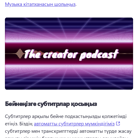
Музыка кітапханасын шолыңыз
. 
Бейнеңізге субтитрлар қосыңыз
Субтитрлер арқылы бейне подкастыңызды қолжетімді 
(opens i
етіңіз. 
Біздің 
автоматты субтитрлер мүмкіндігіміз
субтитрлер мен транскрипттерді автоматты түрде жасау 