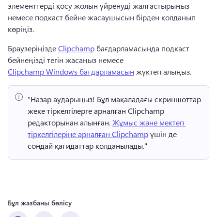
элементтерді қосу жолын үйренуді жалғастырыңыз 
немесе подкаст бейне жасаушысын бірден қолданып 
көріңіз. 
Браузеріңізде 
Clipchamp
 бағдарламасында подкаст 
бейнеңізді тегін жасаңыз немесе 
Clipchamp Windows бағдарламасын
 жүктеп алыңыз. 
"Назар аударыңыз!
 Бұл мақаладағы скриншоттар 
жеке тіркелгілерге арналған Clipchamp 
редакторынан алынған. 
Жұмыс және мектеп 
тіркелгілеріне арналған Clipchamp
 үшін де 
сондай қағидаттар қолданылады." 
Бұл жазбаны бөлісу