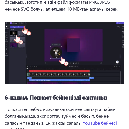
басыңыз. 
Логотипіңіздің файл форматы PNG, JPEG 
немесе SVG болуы, ал өлшемі 10 МБ-тан аспауы керек. 
6-қадам.
Подкаст бейнеңізді сақтаңыз
Подкастты дыбыс визуализаторымен сақтауға дайын 
болғаныңызда, экспорттау түймесін басып, бейне 
сапасын таңдаңыз. 
Ең жақсы сапалы 
YouTube бейнесі