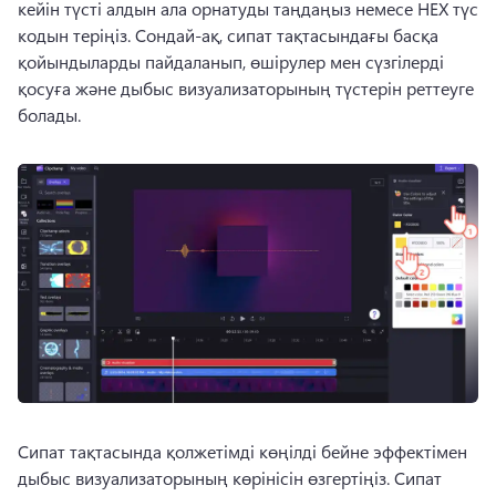
кейін түсті алдын ала орнатуды таңдаңыз немесе HEX түс 
кодын теріңіз. 
Сондай-ақ, сипат тақтасындағы басқа 
қойындыларды пайдаланып, өшірулер мен сүзгілерді 
қосуға және дыбыс визуализаторының түстерін реттеуге 
болады. 
Сипат тақтасында қолжетімді көңілді бейне эффектімен 
дыбыс визуализаторының көрінісін өзгертіңіз. 
Сипат 