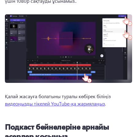
үшін 1080p сақтауды ұсынамыз.. 
Қалай жасауға болатыны туралы көбірек біліңіз 
видеоңызды тікелей YouTube-қа жариялаңыз
. 
Подкаст бейнелеріне арнайы
әсерлер қосыңыз