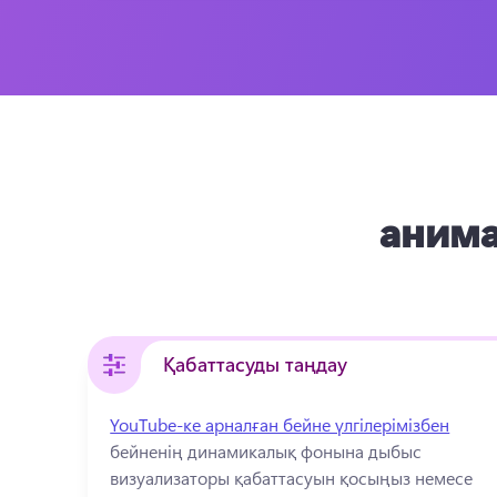
анима
Қабаттасуды таңдау
YouTube-ке арналған бейне үлгілерімізбен
бейненің динамикалық фонына дыбыс 
визуализаторы қабаттасуын қосыңыз немесе 