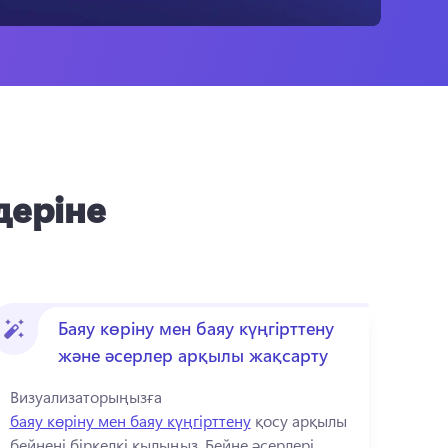
деріне
Баяу көріну мен баяу күңгірттену
және әсерлер арқылы жақсарту
Визуализаторыңызға 
баяу көріну мен баяу күңгірттену
 қосу арқылы 
бейнені біркелкі қылыңыз. 
Бейне әсерлері 