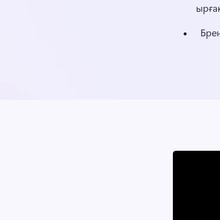
ырға
Брен