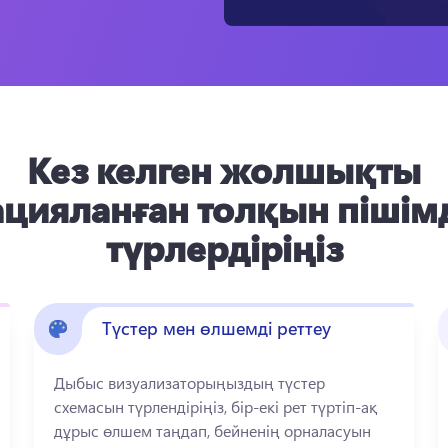
Кез келген жолшықты
цияланған толқын пішім
түрлердіріңіз
Түстер мен өлшемді реттеу
Дыбыс визуализаторыңыздың түстер 
схемасын түрлендіріңіз, бір-екі рет түртіп-ақ 
дұрыс өлшем таңдап, бейненің орналасуын 