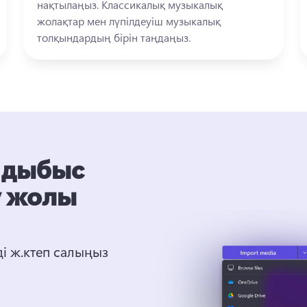
нақтылаңыз. 
Классикалық музыкалық 
жолақтар мен лүпілдеуіш музыкалық 
толқындардың бірін таңдаңыз.
е дыбыс
у жолы
 ж.ктеп салыңыз 