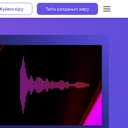
Жүйеге кіру
Тегін қолданып көру