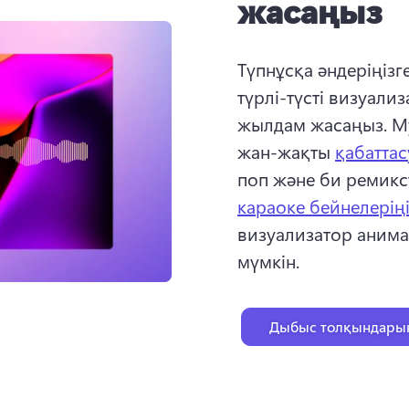
жасаңыз
Түпнұсқа әндеріңізге
түрлі-түсті визуали
жылдам жасаңыз. 
М
жан-жақты 
қабатта
поп және би ремикст
караоке бейнелеріңі
визуализатор анима
мүмкін. 
Дыбыс толқындарын 