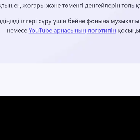
қтың ең жоғары және төменгі деңгейлерін толық
діңізді ілгері сүру үшін бейне фонына музыкалық
немесе 
YouTube арнасының логотипін
 қосыңыз