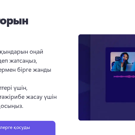
торын
қындарын оңай 
еп жатсаңыз, 
ермен бірге жанды 
тері үшін, 
әжірибе жасау үшін 
қосыңыз.
лерге қосуды