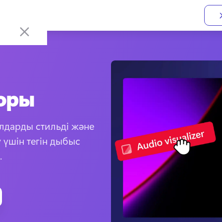
оры
дарды стильді және 
үшін тегін дыбыс 
.