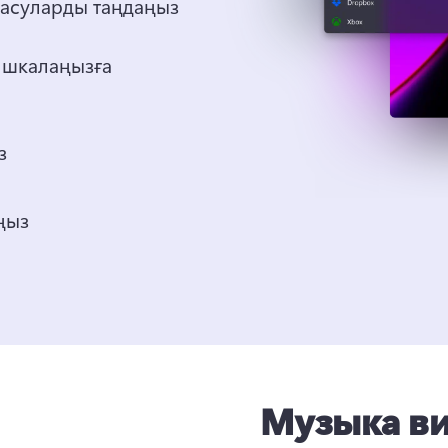
тасуларды таңдаңыз
шкалаңызға 
Реңк және әсерлермен реттеңіз 
Бейнені 1080p пішімінде сақтаңыз 
Музыка в