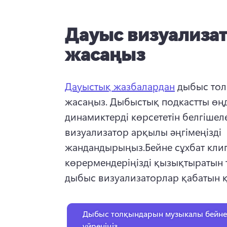
Дауыс визуализа
жасаңыз
Дауыстық жазбалардан
 дыбыс тол
жасаңыз. 
Дыбыстық подкастты өңд
динамиктерді көрсететін белгішел
визуализатор арқылы әңгімеңізді 
жандандырыңыз.
Бейне сұхбат клип
көрермендеріңізді қызықтыратын т
дыбыс визуализаторлар қабатын 
Дыбыс толқындарын музыкалы бейне
үйреніңіз