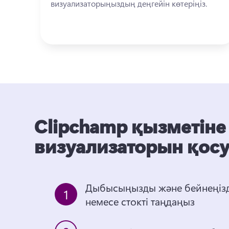
визуализаторыңыздың деңгейін көтеріңіз. 
Clipchamp қызметін
визуализаторын қос
Дыбысыңызды және бейнеңізді
1
немесе стокті таңдаңыз