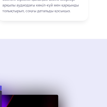
арқылы аудиодағы көңіл-күй мен қарқынды 
толықтырып, соңғы детальды қосыңыз.