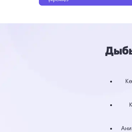
Дыбы
Кө
Ани