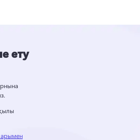
е ету
рнына 
з. 
қылы 
ларымен