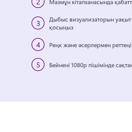
2
Мазмұн кітапханасында қабат
Дыбыс визуализаторын уақыт 
3
қосыңыз 
4
5