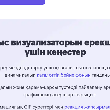
с визуализаторын ерекш
үшін кеңестер
рермендерді тарту үшін қозғалыссыз кескіннің о
динамикалық 
каталогтік бейне фонын
 таңдаңы
Қалын және қарама-қарсы түстерді пайдалану ар
графиканың әсерін арттырыңыз.
мациялық GIF суреттері мен 
реакция жапсырма