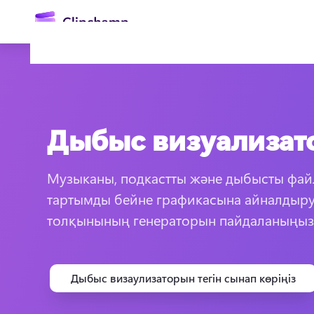
өту
Дыбыс визуализат
Музыканы, подкастты және дыбысты файл
тартымды бейне графикасына айналдыру 
Жүйеге кіру
толқынының генераторын пайдаланыңыз
Тегін қолданып көру
Дыбыс визаулизаторын тегін сынап көріңіз