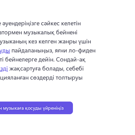
 әуендеріңізге сәйкес келетін 
затормен музыкалық бейнені 
узыканың кез келген жанры үшін 
суды
 пайдаланыңыз, яғни ло-фиден 
і бейнелерге дейін. 
Сондай-ақ 
зді
 жақсартуға болады, себебі 
цияланған сөздерді толтыруы 
музыкаға қосуды үйреніңіз