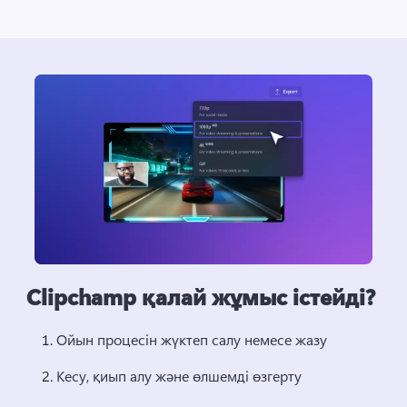
Clipchamp қалай жұмыс істейді?
Ойын процесін жүктеп салу немесе жазу 
Кесу, қиып алу және өлшемді өзгерту 