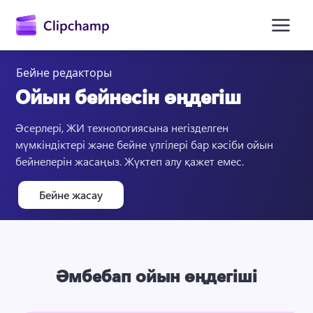
өту
Бейне редакторы
Ойын бейнесін өңдегіш
Әсерлері, ЖИ технологиясына негізделген 
мүмкіндіктері және бейне үлгілері бар кәсіби ойын 
бейнелерін жасаңыз. Жүктеп алу қажет емес. 
Бейне жасау
Жүйеге кіру
Тегін қолданып көру
Әмбебап ойын өңдегіші