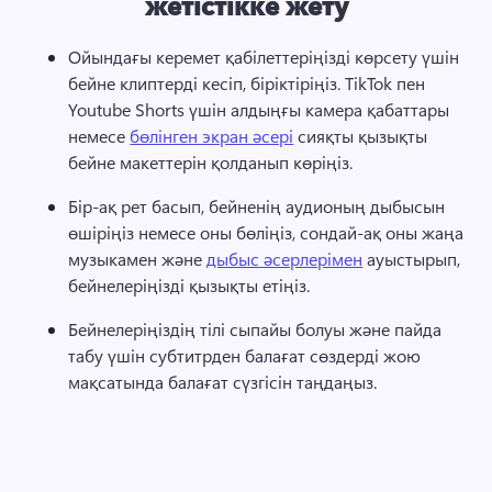
жетістікке жету
Ойындағы керемет қабілеттеріңізді көрсету үшін 
бейне клиптерді кесіп, біріктіріңіз. 
TikTok пен 
Youtube Shorts үшін алдыңғы камера қабаттары 
немесе 
бөлінген экран әсері
 сияқты қызықты 
бейне макеттерін қолданып көріңіз. 
Бір-ақ рет басып, бейненің аудионың дыбысын 
өшіріңіз немесе оны бөліңіз, сондай-ақ оны жаңа 
музыкамен және 
дыбыс әсерлерімен
 ауыстырып, 
бейнелеріңізді қызықты етіңіз. 
Бейнелеріңіздің тілі сыпайы болуы және пайда 
табу үшін субтитрден балағат сөздерді жою 
мақсатында балағат сүзгісін таңдаңыз. 