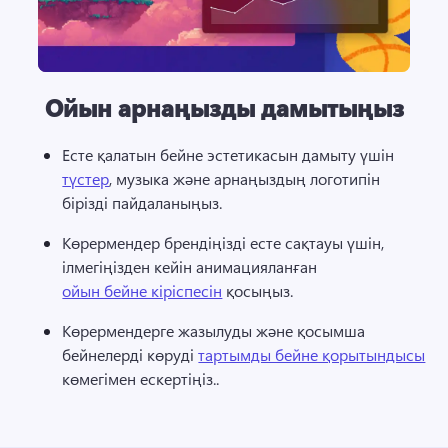
Ойын арнаңызды дамытыңыз
Есте қалатын бейне эстетикасын дамыту үшін 
түстер
, музыка және арнаңыздың логотипін 
бірізді пайдаланыңыз. 
Көрермендер брендіңізді есте сақтауы үшін, 
ілмегіңізден кейін анимацияланған 
ойын бейне кіріспесін
 қосыңыз. 
Көрермендерге жазылуды және қосымша 
бейнелерді көруді 
тартымды бейне қорытындысы
көмегімен ескертіңіз.. 