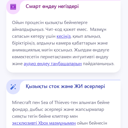
Смарт өңдеу негіздері
Ойын процесін қызықты бейнелерге 
айналдырыңыз. Чит-код қажет емес. 
 Мазмұн 
сапасын көтеру үшін 
кесіңіз
, қиып алыңыз, 
біріктіріңіз, алдыңғы камера қабаттарын және 
анимациялық мәтін қосыңыз. 
Жылдам өңдеуге 
көмектесетін пернетақтамен интуитивті өңдеу 
және 
аудио өңдеу таңбашаларын
 пайдаланыңыз. 
Қызықты сток және ЖИ әсерлері
Minecraft пен Sea of Thieves-тен алынған бейне 
фондар, дыбыс әсерлері және жапсырмалар 
сияқты тегін бейне клиптер мен 
эксклюзивті Xbox мазмұнымен
 ойын бейнесін 