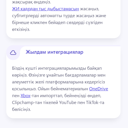
жақсырақ өңдеңіз. 
ЖИ кадрдан тыс дыбыстамасын
 жасаңыз, 
субтитрлерді автоматты түрде жасаңыз және 
бірнеше кликпен бейәдеп сөздерді сүзгіден 
өткізіңіз. 
Жылдам интеграциялар
Біздің күшті интеграцияларымызды байқап 
көріңіз. 
Өзіңізге ұнайтын бағдарламалар мен 
әлеуметтік желі платформаларына кедергісіз 
қосылыңыз. 
Ойын бейнематериалын 
OneDrive
пен 
Xbox
-тан импорттап, бейнеңізді өңдеп, 
Clipchamp-тан тікелей YouTube пен TikTok-та 
бөлісіңіз. 