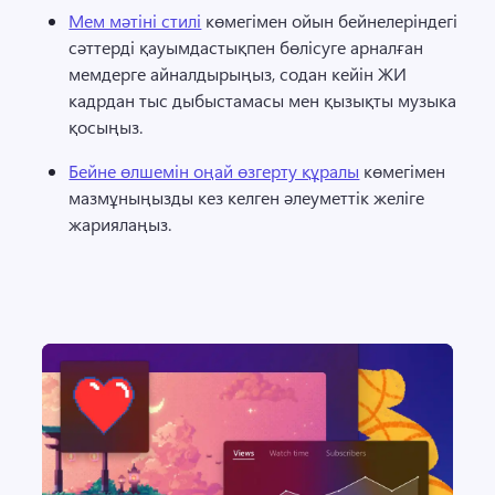
Мем мәтіні стилі
 көмегімен ойын бейнелеріндегі 
сәттерді қауымдастықпен бөлісуге арналған 
мемдерге айналдырыңыз, содан кейін ЖИ 
кадрдан тыс дыбыстамасы мен қызықты музыка 
қосыңыз. 
Бейне өлшемін оңай өзгерту құралы
 көмегімен 
мазмұныңызды кез келген әлеуметтік желіге 
жариялаңыз. 