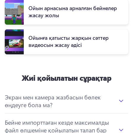
Ойын арнасына арналған бейнелер
жасау жолы
Ойынға қатысты жарқын сәттер
видеосын жасау әдісі
Жиі қойылатын сұрақтар
Экран мен камера жазбасын бөлек
өңдеуге бола ма?
Бейне импорттаған кезде максималды
файл өлшеміне қойылатын талап бар