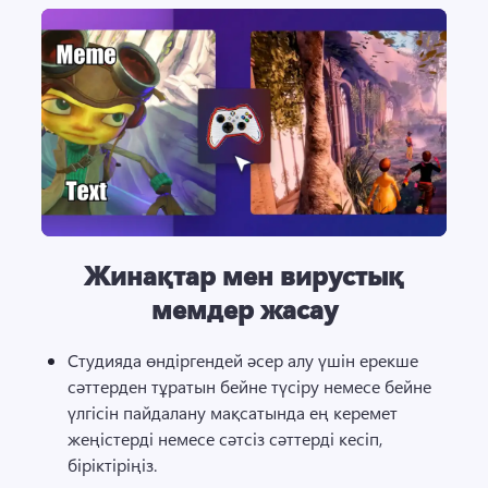
Жинақтар мен вирустық
мемдер жасау
Студияда өндіргендей әсер алу үшін ерекше 
сәттерден тұратын бейне түсіру немесе бейне 
үлгісін пайдалану мақсатында ең керемет 
жеңістерді немесе сәтсіз сәттерді кесіп, 
біріктіріңіз. 