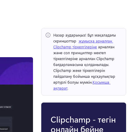
Назар аударыңыз!
 Бұл мақаладағы 
скриншоттар ⁠ 
жұмысқа арналған 
Clipchamp тіркелгілеріне
 арналған 
және сол принциптер мектеп 
тіркелгілеріне арналған Clipchamp 
бағдарламасына қолданылады. 
Clipchamp жеке тіркелгілерін 
пайдалану бойынша нұсқаулықтар 
әртүрлі болуы мүмкін.
Қосымша 
ақпарат
. 
Clipchamp - тегін
онлайн бейне