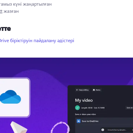
 тамыз
күні жаңартылған
tt
жазған
тте
rive біріктіруін пайдалану әдістері