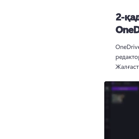
2-қа
OneDr
OneDriv
Жалғаст