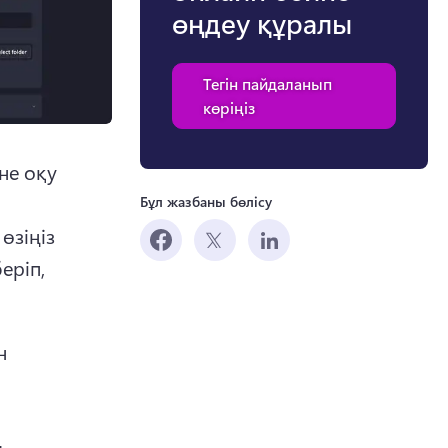
өңдеу құралы
Тегін пайдаланып
көріңіз
е оқу 
Бұл жазбаны бөлісу
өзіңіз 
ріп, 
 
 