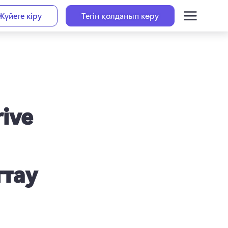
Жүйеге кіру
Тегін қолданып көру
ive
ттау