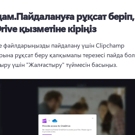
дам.
Пайдалануға рұқсат беріп,
ive қызметіне кіріңіз
e файлдарыңызды пайдалану үшін Clipchamp 
ыру үшін "Жалғастыру" түймесін басыңыз.