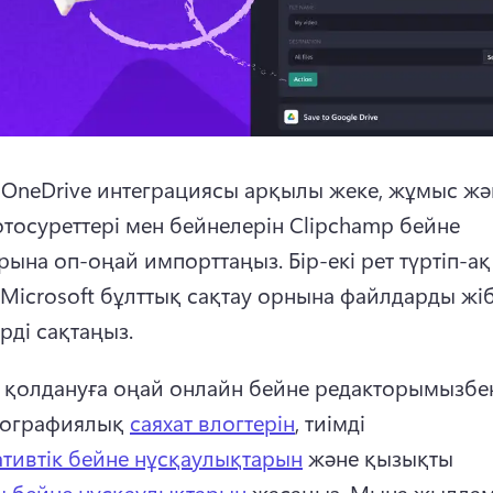
 
OneDrive интеграциясы
 арқылы жеке, жұмыс жән
тосуреттері мен бейнелерін Clipchamp бейне 
рына оп-оңай импорттаңыз. 
Бір-екі рет түртіп-ақ 
 Microsoft бұлттық сақтау орнына файлдарды жібе
рді сақтаңыз.
рі қолдануға оңай онлайн бейне редакторымызбен
ографиялық 
саяхат влогтерін
, тиімді 
тивтік бейне нұсқаулықтарын
 және қызықты 
 бейне нұсқаулықтарын
 жасаңыз. 
Мына жылдам