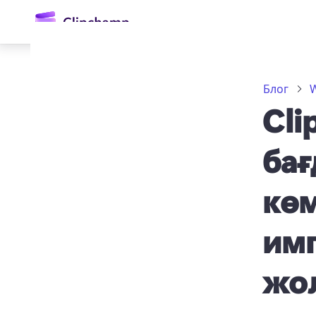
өту
Блог
W
Cli
бағ
көм
Жүйеге кіру
имп
Тегін қолданып көру
жо