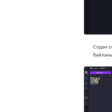
Содан со
байланы