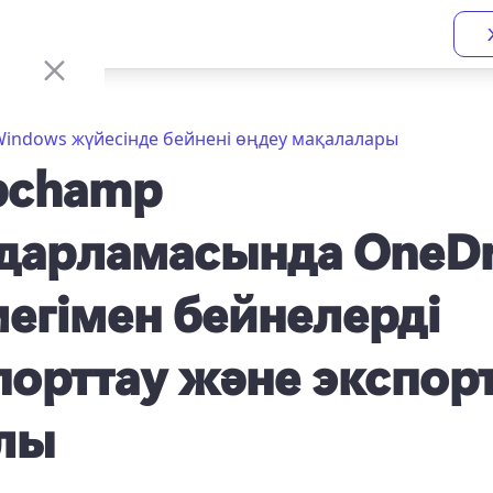
indows жүйесінде бейнені өңдеу мақалалары
pchamp
дарламасында OneDr
егімен бейнелерді
орттау және экспор
лы