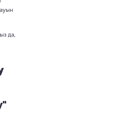
ауын 
з да, 
у
у"