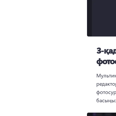
3-қа
фото
Мультим
редакто
фотосур
басыңыз