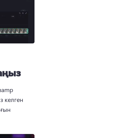
даңыз
hamp 
 келген 
ғын 