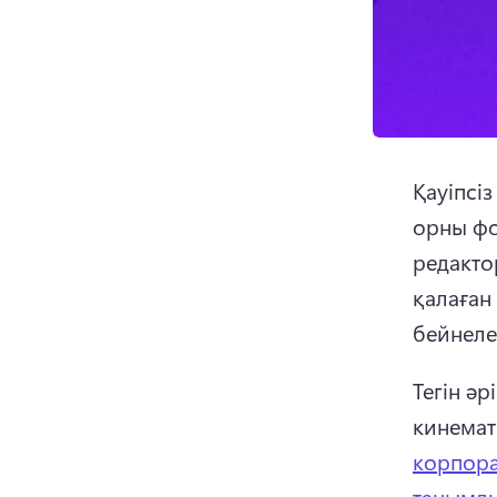
Қауіпсіз
орны фо
редакто
қалаған
бейнеле
Тегін ә
кинемат
корпора
танымды