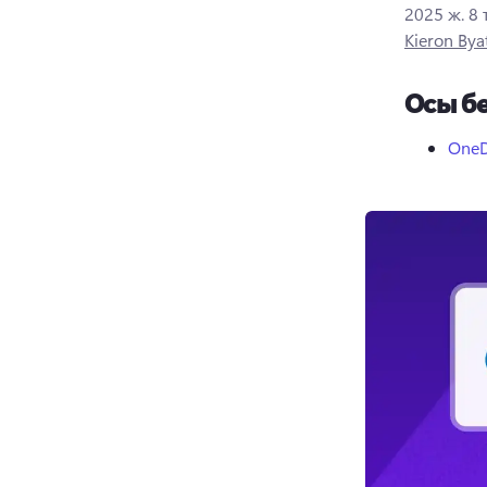
2025 ж. 8
Kieron Bya
Осы бе
OneD