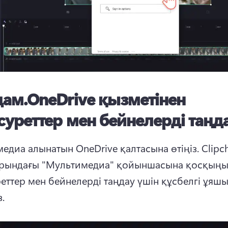
дам.
OneDrive қызметінен
суреттер мен бейнелерді таң
едиа алынатын OneDrive қалтасына өтіңіз. 
Clipc
рындағы "Мультимедиа" қойыншасына қосқыңыз
еттер мен бейнелерді таңдау үшін құсбелгі ұяшы
.