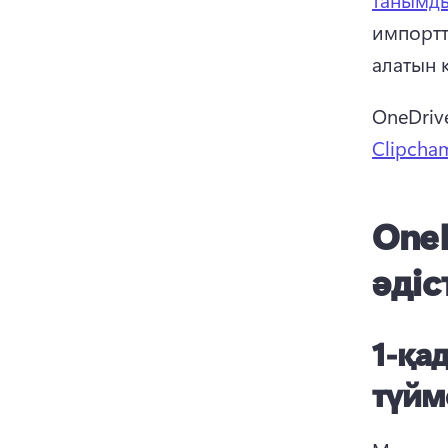
импортт
алатын 
OneDriv
Clipcha
OneD
әдіс
1-қа
түйм