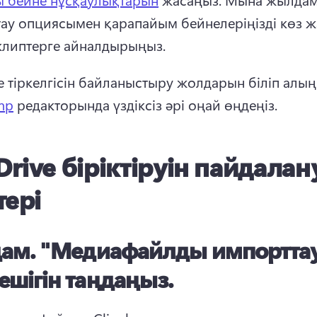
ау опциясымен қарапайым бейнелеріңізді көз ж
клиптерге айналдырыңыз.
e тіркелгісін байланыстыру жолдарын біліп алыңы
mp
 редакторында үздіксіз әрі оңай өңдеңіз.
rive біріктіруін пайдалан
тері
дам.
"Медиафайлды импортта
ешігін таңдаңыз.