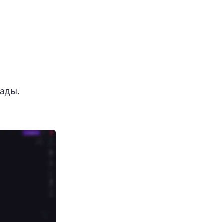
редакторына рұқсат беру қалқымалы терезесі пайда болады. 