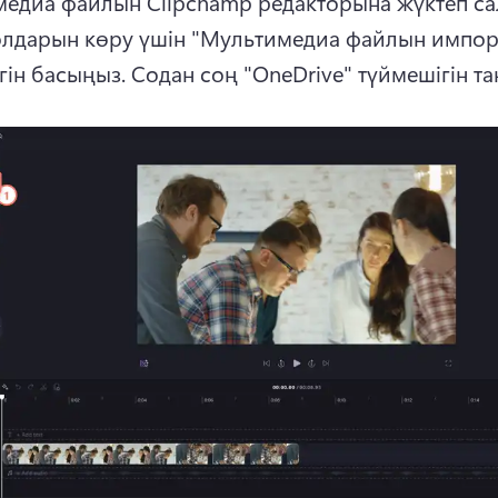
едиа файлын Clipchamp редакторына жүктеп са
олдарын көру үшін "Мультимедиа файлын импорт
гін басыңыз. 
Содан соң "OneDrive" түймешігін т