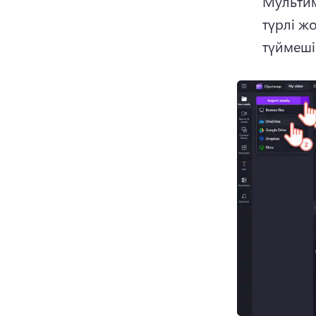
Мультим
түрлі ж
түймеші