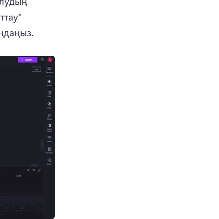
лудың 
тау" 
аңдаңыз.