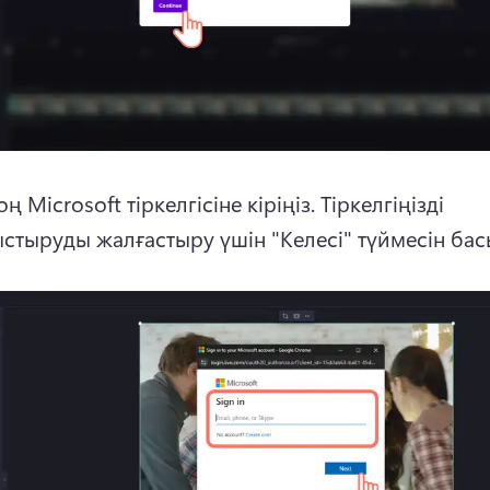
ң Microsoft тіркелгісіне кіріңіз. 
Тіркелгіңізді 
стыруды жалғастыру үшін "Келесі" түймесін бас