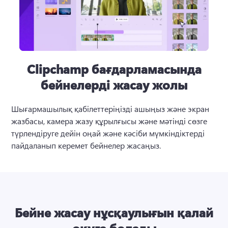
Clipchamp бағдарламасында
бейнелерді жасау жолы
Шығармашылық қабілеттеріңізді ашыңыз және экран 
жазбасы, камера жазу құрылғысы және мәтінді сөзге 
түрлендіруге дейін оңай және кәсіби мүмкіндіктерді 
пайдаланып керемет бейнелер жасаңыз.
Бейне жасау нұсқаулығын қалай
оқуға болады