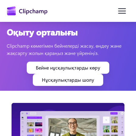
өту
Оқыту орталығы
Clipchamp көмегімен бейнелерді жасау, өңдеу және 
жақсарту жолын қараңыз және үйреніңіз.
Бейне нұсқаулықтарды көру
Нұсқаулықтарды шолу
Жүйеге кіру
Тегін қолданып көру