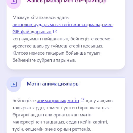
Жапсырмалар мен GIF-файлдар
Мазмұн кітапханасындағы 
авторлық аударымсыз тегін жапсырмалар мен
(opens in a new tab)
GIF-файлдарының
кең ауқымын пайдаланып, бейнеңізге керемет 
әрекетке шақыру түймешіктерін қосыңыз. 
Кілтсөз немесе тақырып бойынша тауып, 
бейнеңізге сүйреп апарыңыз.
Мәтін анимациялары
(opens in a new tab)
Бейнеңізге 
анимациялық мәтін
 қосу арқылы 
тақырыптарды, төменгі үштен бірін жасаңыз. 
Әртүрлі алдын ала орнатылған мәтін 
мәнерлерінен таңдаңыз, содан кейін қаріпті, 
түсін, өлшемін және орнын реттеңіз.