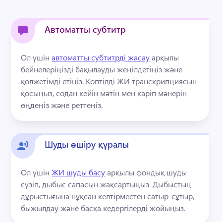
Автоматты субтитр
Ол үшін 
автоматты субтитрді жасау
 арқылы 
бейнелеріңізді бақылауды жеңілдетіңіз және 
қолжетімді етіңіз. 
Көптілді ЖИ транскрипциясын 
қосыңыз, содан кейін мәтін мен қаріп мәнерін 
өңдеңіз және реттеңіз.
Шуды өшіру құралы
Ол үшін 
ЖИ шуды басу
 арқылы фондық шуды 
сүзіп, дыбыс сапасын жақсартыңыз. 
Дыбыстың 
дұрыстығына нұқсан келтірместен сатыр-сұтыр, 
быжылдау және басқа кедергілерді жойыңыз.