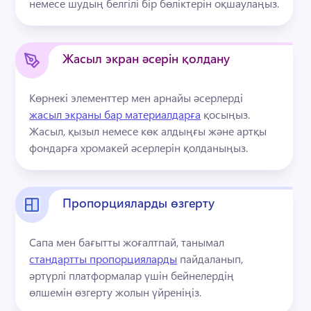
немесе шудың белгілі бір бөліктерін оқшаулаңыз.
Жасыл экран әсерін қолдану
Көрнекі элементтер мен арнайы әсерлерді 
жасыл экраны бар материалдарға
 қосыңыз. 
Жасыл, қызыл немесе көк алдыңғы және артқы 
фондарға хромакей әсерлерін қолданыңыз.
Пропорцияларды өзгерту
Сапа мен бағытты жоғалтпай, танымал 
стандартты пропорцияларды
 пайдаланып, 
әртүрлі платформалар үшін бейнелердің 
өлшемін өзгерту жолын үйреніңіз. 