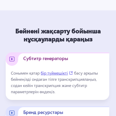
Бейнені жақсарту бойынша
нұсқауларды қараңыз
Субтитр генераторы
(opens in a new tab)
Сонымен қатар 
бір түймешікті
 басу арқылы 
бейнеңізді ондаған тілге транскрипциялаңыз, 
содан кейін транскрипция және субтитр 
параметрлерін өңдеңіз. 
Бренд ресурстары