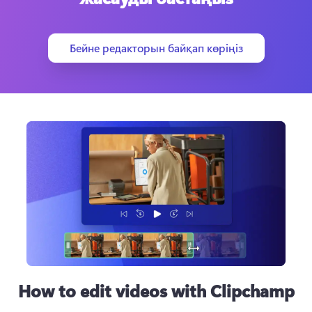
Бейне редакторын байқап көріңіз
How to edit videos with Clipchamp