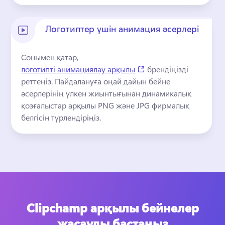
Логотиптер үшін анимация әсерлері
Сонымен қатар, 
(opens in a new tab)
логотипті анимациялау арқылы
 брендіңізді 
реттеңіз. 
Пайдалануға оңай дайын бейне 
әсерлерінің үлкен жиынтығынан динамикалық 
қозғалыстар арқылы PNG және JPG фирмалық 
белгісін түрлендіріңіз.
Clipchamp арқылы бейнелер
жасауды бастаңыз