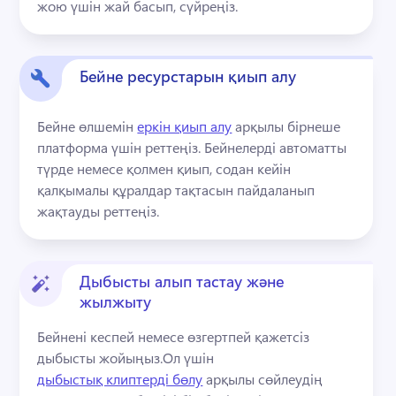
жою үшін жай басып, сүйреңіз.
Бейне ресурстарын қиып алу
Бейне өлшемін 
еркін қиып алу
 арқылы бірнеше 
платформа үшін реттеңіз. 
Бейнелерді автоматты 
түрде немесе қолмен қиып, содан кейін 
қалқымалы құралдар тақтасын пайдаланып 
жақтауды реттеңіз.
Дыбысты алып тастау және
жылжыту
Бейнені кеспей немесе өзгертпей қажетсіз 
дыбысты жойыңыз.
Ол үшін 
дыбыстық клиптерді бөлу
 арқылы сөйлеудің 