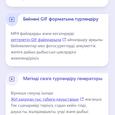
Бейнені GIF форматына түрлендіру
MP4 файлдарды және кескіндерді 
(opens in a new tab)
реттелетін GIF файлдарына
 айналдыру арқылы 
бейнеклиптер мен фотосуреттерді әлеуметтік 
желіге дайын дыбыссыз циклдарға 
жекелендіріңіз. 
Мәтінді сөзге түрлендіру генераторы
Бірнеше секунд ішінде 
(opens in a new t
ЖИ кадрдан тыс табиғи дауыстарын
 жасаңыз. 
Тек сценарийді теріңіз, содан кейін тілді, 
дауысты, жылдамдықты, үнді және дыбыс 