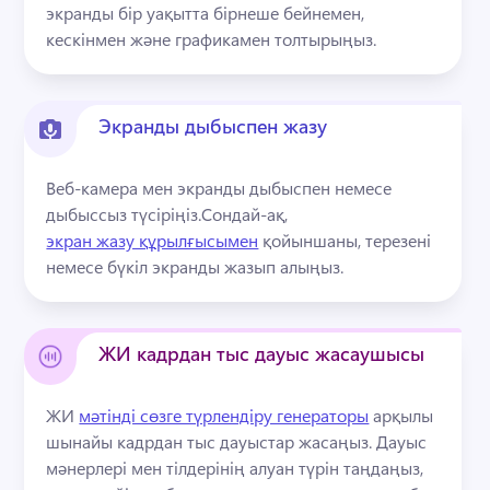
экранды бір уақытта бірнеше бейнемен, 
кескінмен және графикамен толтырыңыз. 
Экранды дыбыспен жазу
Веб-камера мен экранды дыбыспен немесе 
дыбыссыз түсіріңіз.
Сондай-ақ, 
экран жазу құрылғысымен
 қойыншаны, терезені 
немесе бүкіл экранды жазып алыңыз. 
ЖИ кадрдан тыс дауыс жасаушысы
ЖИ 
мәтінді сөзге түрлендіру генераторы
 арқылы 
шынайы кадрдан тыс дауыстар жасаңыз. 
Дауыс 
мәнерлері мен тілдерінің алуан түрін таңдаңыз, 