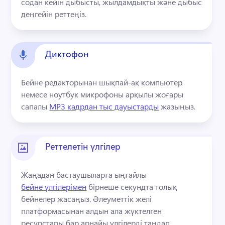
содан кейін дыбысты, жылдамдықты және дыбыс 
деңгейін реттеңіз.
Диктофон
Бейне редакторынан шықпай-ақ компьютер 
немесе ноутбук микрофоны арқылы жоғары 
сапалы 
MP3 кадрдан тыс дауыстарды
 жазыңыз. 
Реттелетін үлгілер
Жаңадан бастаушыларға ыңғайлы 
бейне үлгілерімен
 бірнеше секундта толық 
бейнелер жасаңыз. 
Әлеуметтік желі 
платформасынан алдын ала жүктелген 
ресурстары бар арнайы үлгілерді таңдап, 