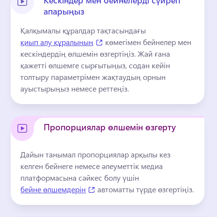
Кескіндер мен бейнелерді сүйреп
апарыңыз
Қалқымалы құралдар тақтасындағы 
(opens in a new tab)
қиып алу құралының
 көмегімен бейнелер мен 
кескіндердің өлшемін өзгертіңіз. 
Жай ғана 
қажетті өлшемге сырғытыңыз, содан кейін 
толтыру параметрімен жақтаудың орнын 
ауыстырыңыз немесе реттеңіз.
Пропорциялар өлшемін өзгерту
Дайын танымал пропорциялар арқылы кез 
келген бейнеге немесе әлеуметтік медиа 
платформасына сәйкес болу үшін 
(opens in a new tab)
бейне өлшемдерін
 автоматты түрде өзгертіңіз. 