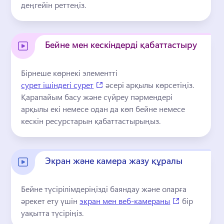
деңгейін реттеңіз.
Бейне мен кескіндерді қабаттастыру
Бірнеше көрнекі элементті 
(opens in a new tab)
сурет ішіндегі сурет
 әсері арқылы көрсетіңіз. 
Қарапайым басу және сүйреу пәрмендері 
арқылы екі немесе одан да көп бейне немесе 
кескін ресурстарын қабаттастырыңыз.
Экран және камера жазу құралы
Бейне түсірілімдеріңізді баяндау және оларға 
(opens in a 
әрекет ету үшін 
экран мен веб-камераны
 бір 
уақытта түсіріңіз. 