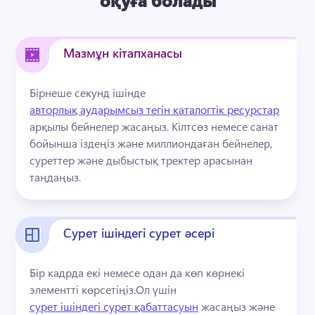
Мазмұн кітапханасы
Бірнеше секунд ішінде 
авторлық аударымсыз тегін каталогтік ресурстар
арқылы бейнелер жасаңыз. 
Кілтсөз немесе санат 
бойынша іздеңіз және миллиондаған бейнелер, 
суреттер және дыбыстық тректер арасынан 
таңдаңыз.
Сурет ішіндегі сурет әсері
Бір кадрда екі немесе одан да көп көрнекі 
элементті көрсетіңіз.
Ол үшін 
сурет ішіндегі сурет қабаттасуын
 жасаңыз және 