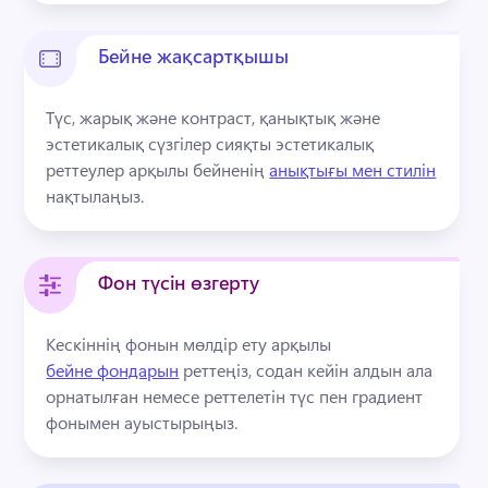
Бейне жақсартқышы
Түс, жарық және контраст, қанықтық және 
эстетикалық сүзгілер сияқты эстетикалық 
реттеулер арқылы бейненің 
анықтығы мен стилін
нақтылаңыз. 
Фон түсін өзгерту
Кескіннің фонын мөлдір ету арқылы 
бейне фондарын
 реттеңіз, содан кейін алдын ала 
орнатылған немесе реттелетін түс пен градиент 
фонымен ауыстырыңыз. 