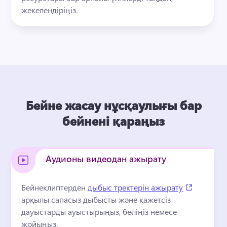
жекелендіріңіз.
Бейне жасау нұсқаулығы бар
бейнені қараңыз
Аудионы видеодан ажырату
(opens in
Бейнеклиптерден 
дыбыс тректерін ажырату
арқылы сапасыз дыбысты және қажетсіз 
дауыстарды ауыстырыңыз, бөліңіз немесе 
жойыңыз.