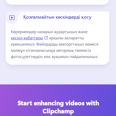
Қозғалмайтын кескіндерді қосу
Көрермендер назарын аудартыңыз және 
(opens in a new tab)
кескін қабаттары
 арқылы ақпаратты 
ерекшелеңіз. 
Файлдарды импорттаңыз немесе 
мазмұн кітапханасында авторлық төлемсіз 
фотосуреттердің кең ауқымын пайдаланыңыз.
Start enhancing videos with
Clipchamp