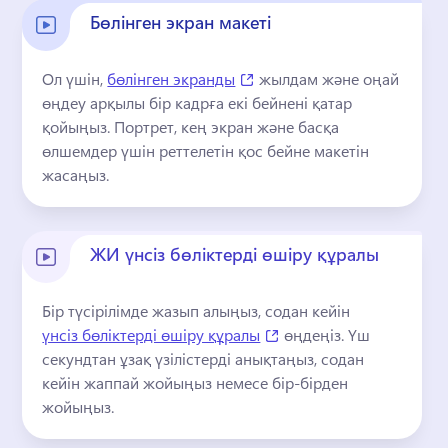
Бөлінген экран макеті
(opens in a new tab)
Ол үшін, 
бөлінген экранды
 жылдам және оңай 
өңдеу арқылы бір кадрға екі бейнені қатар 
қойыңыз. 
Портрет, кең экран және басқа 
өлшемдер үшін реттелетін қос бейне макетін 
жасаңыз.
ЖИ үнсіз бөліктерді өшіру құралы
Бір түсірілімде жазып алыңыз, содан кейін 
(opens in a new tab)
үнсіз бөліктерді өшіру құралы
 өңдеңіз. 
Үш 
секундтан ұзақ үзілістерді анықтаңыз, содан 
кейін жаппай жойыңыз немесе бір-бірден 
жойыңыз.