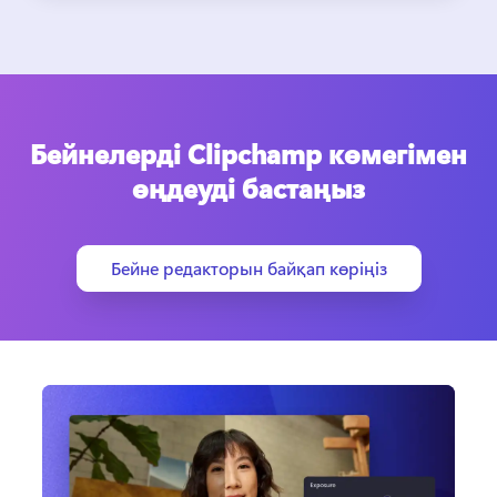
Бейнелерді Clipchamp көмегімен
өңдеуді бастаңыз
Бейне редакторын байқап көріңіз