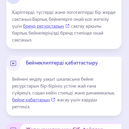
Қаріптерді, түстерді және логотиптерді бір жерде 
сақтаңыз.
Барлық бейнелерге оңай қол жеткізу 
(opens in a new tab)
үшін 
бренд ресурстарын
 сақтау арқылы 
барлық бейнелеріңізді бренд стилінде оңай 
сақтаңыз. 
Бейнеклиптерді қабаттастыру
Бейнені өңдеу уақыт шкаласына бейне 
ресурстарын бір-бірінің үстіне жай ғана 
сүйреңіз, содан кейін стильді және динамикалық 
(opens in a new tab)
бейне қабаттарын
 жасау үшін кадрды 
реттеңіз. 