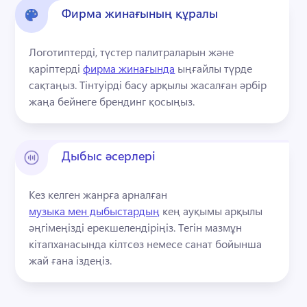
Фирма жинағының құралы
Логотиптерді, түстер палитраларын және 
қаріптерді 
фирма жинағында
 ыңғайлы түрде 
сақтаңыз. 
Тінтуірді басу арқылы жасалған әрбір 
жаңа бейнеге брендинг қосыңыз.
Дыбыс әсерлері
Кез келген жанрға арналған 
музыка мен дыбыстардың
 кең ауқымы арқылы 
әңгімеңізді ерекшелендіріңіз. 
Тегін мазмұн 
кітапханасында кілтсөз немесе санат бойынша 
жай ғана іздеңіз.