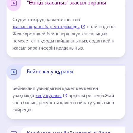
"Өзіңіз жасаңыз" жасыл экраны
Студияға кіруді қажет етпестен 
(opens in a new tab)
жасыл экраны бар материалды
 оңай өңдеңіз. 
Жеке хромакей бейнелерін жүктеп салыңыз 
немесе тегін қорды пайдаланыңыз, содан кейін 
жасыл экран әсерін қолданыңыз.
Бейне кесу құралы
Бейнеклип ұзындығын қажет кез келген 
(opens in a new tab)
ұзақтыққа 
кесу құралы
 арқылы реттеңіз.
Жай 
ғана басып, ресурсты қажетті ойнату уақытына 
сүйреңіз.