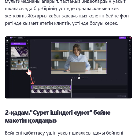
мультимедианы апарып, тастаңыз.Видеолардың уақыт 
шкаласында бір-бірінің үстінде орналасқанына көз 
жеткізіңіз.Жоғарғы қабат жасағыңыз келетін бейне фон 
ретінде қызмет ететін клиптің үстінде болуы керек.
2-қадам."Сурет ішіндегі сурет" бейне
макетін қолдаңыз
Бейнені қабаттасу үшін уақыт шкаласындағы бейнені 