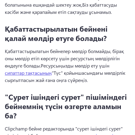
болатынына ешқандай шектеу жоқ.
Біз қабаттасуды 
кәсіби және қарапайым етіп сақтауды ұсынамыз.
Қабаттастырылатын бейнені
қалай мөлдір етуге болады?
Қабаттастырылатын бейнелер мөлдір болмайды, бірақ 
оны мөлдір етіп көрсету үшін ресурстың мөлдірлігін 
өңдеуге болады.
Ресурсыңызды мөлдір ету үшін 
сипаттар тақтасының
"Түс" қойыншасындағы
 мөлдірлік 
сырғытпасын жай ғана оңға сүйреңіз. 
"Сурет ішіндегі сурет" пішіміндегі
бейнемнің түсін өзгерте аламын
ба?
Clipchamp бейне редакторында "сурет ішіндегі сурет" 