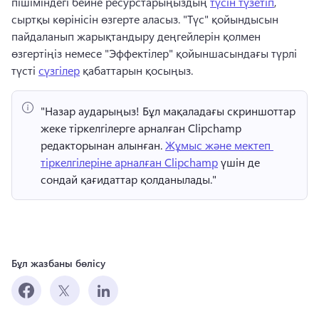
пішіміндегі бейне ресурстарыңыздың 
түсін түзетіп
, 
сыртқы көрінісін өзгерте аласыз. 
"Түс" қойындысын 
пайдаланып жарықтандыру деңгейлерін қолмен 
өзгертіңіз немесе "Эффектілер" қойыншасындағы түрлі 
түсті 
сүзгілер
 қабаттарын қосыңыз. 
"Назар аударыңыз!
 Бұл мақаладағы скриншоттар 
жеке тіркелгілерге арналған Clipchamp 
редакторынан алынған. 
Жұмыс және мектеп 
тіркелгілеріне арналған Clipchamp
 үшін де 
сондай қағидаттар қолданылады." 
Бұл жазбаны бөлісу