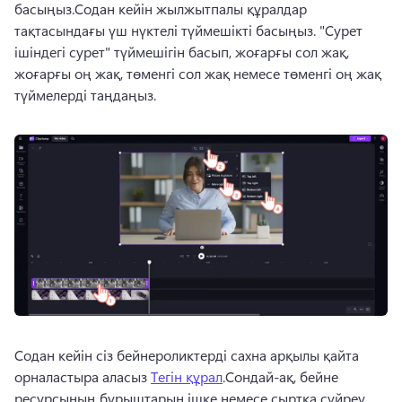
басыңыз.Содан кейін 
жылжытпалы құралдар 
тақтасындағы
 үш нүктелі түймешікті басыңыз. "Сурет 
ішіндегі сурет" түймешігін басып, жоғарғы сол жақ, 
жоғарғы оң жақ, төменгі сол жақ немесе төменгі оң жақ 
түймелерді таңдаңыз.
Содан кейін сіз бейнероликтерді сахна арқылы қайта 
орналастыра аласыз 
Тегін құрал
.Сондай-ақ, бейне 
ресурсының бұрыштарын ішке немесе сыртқа сүйреу 