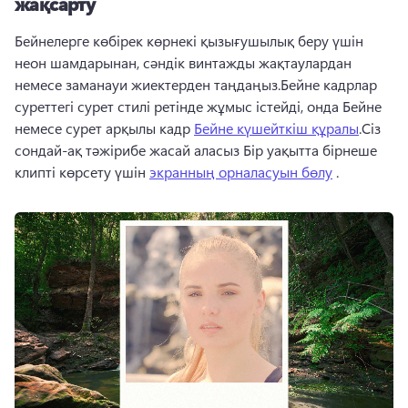
жақсарту
Бейнелерге көбірек көрнекі қызығушылық беру үшін 
неон шамдарынан, сәндік винтажды жақтаулардан 
немесе заманауи жиектерден таңдаңыз.Бейне кадрлар 
суреттегі сурет стилі ретінде жұмыс істейді, онда Бейне 
немесе сурет арқылы кадр 
Бейне күшейткіш құралы
.Сіз 
сондай-ақ тәжірибе жасай аласыз Бір уақытта бірнеше 
клипті көрсету үшін 
экранның орналасуын бөлу
 .