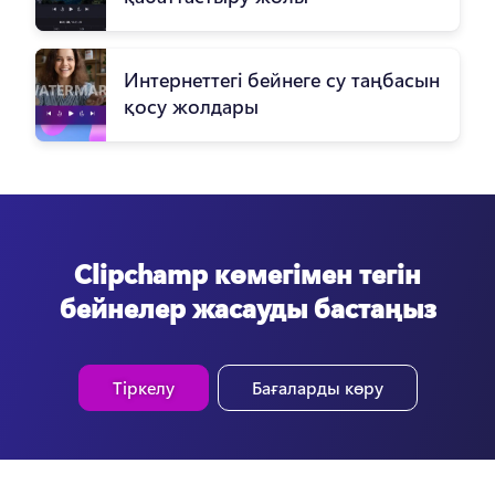
Интернеттегі бейнеге су таңбасын
қосу жолдары
Clipchamp көмегімен тегін
бейнелер жасауды бастаңыз
Тіркелу
Бағаларды көру