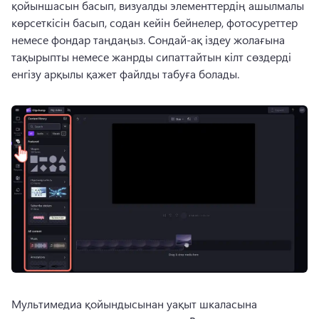
қойыншасын басып, визуалды элементтердің ашылмалы 
көрсеткісін басып, содан кейін бейнелер, фотосуреттер 
немесе фондар таңдаңыз. Сондай-ақ іздеу жолағына 
тақырыпты немесе жанрды сипаттайтын кілт сөздерді 
енгізу арқылы қажет файлды табуға болады.
Мультимедиа қойындысынан уақыт шкаласына 