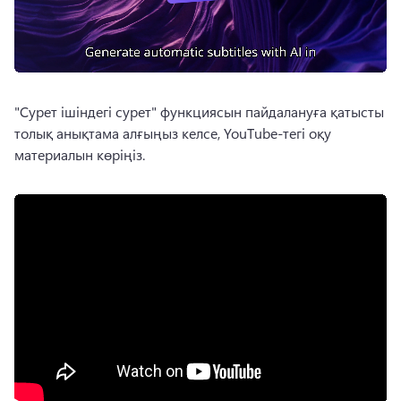
"Сурет ішіндегі сурет" функциясын пайдалануға қатысты 
толық анықтама алғыңыз келсе, YouTube-тегі оқу 
материалын көріңіз.