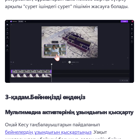
арқылы "сурет ішіндегі сурет" пішімін жасауға болады.
3-қадам.Бейнеңізді өңдеңіз
Мультимедиа активтерінің ұзындығын қысқарту
Оңай Кесу таңбалауыштарын пайдаланып 
бейнелердің ұзындығын қысқартыңыз
 .Уақыт 