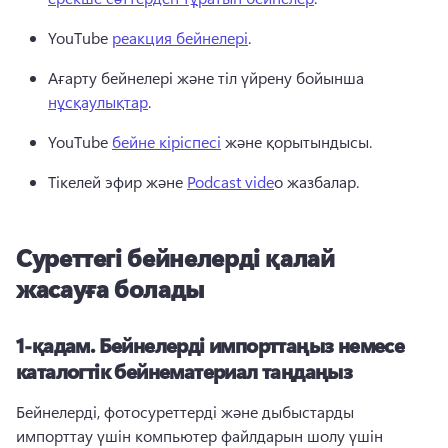
YouTube 
реакция бейнелері
. 
Ағарту бейнелері және тіл үйрену бойынша 
нұсқаулықтар
. 
YouTube 
бейне кіріспесі
 және қорытындысы. 
Тікелей эфир және 
Podcast vide
o жазбалар.
Суреттегі бейнелерді қалай
жасауға болады
1-қадам. Бейнелерді импорттаңыз немесе
каталогтік бейнематериал таңдаңыз
Бейнелерді, фотосуреттерді және дыбыстарды 
импорттау үшін компьютер файлдарын шолу үшін 