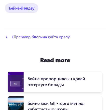
Бейнені өңдеу
 Clipchamp блогына қайта оралу
Read more
Бейне пропорциясын қалай
өзгертуге болады
Бейне мен GIF-терге мәтінді
қабаттастыру жолы