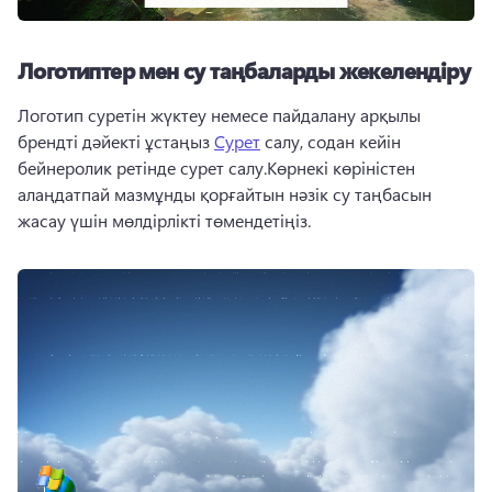
Логотиптер мен су таңбаларды жекелендіру
Логотип суретін жүктеу немесе пайдалану арқылы 
брендті дәйекті ұстаңыз 
Сурет
 салу, содан кейін 
бейнеролик ретінде сурет салу.Көрнекі көріністен 
алаңдатпай мазмұнды қорғайтын нәзік су таңбасын 
жасау үшін мөлдірлікті төмендетіңіз.