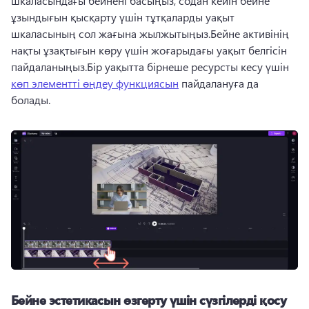
шкаласындағы бейнені басыңыз, содан кейін бейне 
ұзындығын қысқарту үшін тұтқаларды уақыт 
шкаласының сол жағына жылжытыңыз.Бейне активінің 
нақты ұзақтығын көру үшін жоғарыдағы уақыт белгісін 
пайдаланыңыз.Бір уақытта бірнеше ресурсты кесу үшін 
көп элементті өңдеу функциясын
 пайдалануға да 
болады. 
Бейне эстетикасын өзгерту үшін сүзгілерді қосу