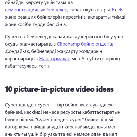
ойнайды.Көрсету үшін тамаша 
демонстрациялық бейнелер
, сабақ оқулықтары, 
Reels
және реакция бейнелерін көрсетіңіз, ақпаратты тиімді 
және кәсіби түрде бөлісіңіз.
Суреттегі бейнелерді қалай жасау керектігін білу үшін 
оқуды жалғастырыңыз 
Clipchamp бейне өңдегіші
.Сондай-ақ, бейнелерді жақсарту жолдарын 
қарастырыңыз 
Жапсырмалар
 мен AI субтитрлерінің 
қабаттасулары тегін.
10 picture-in-picture video ideas
Сурет ішіндегі сурет — бір бейне жақтауында екі 
бейнені, кескінді немесе ресурсты қабаттастыратын 
бейне пішімі. "Сурет ішіндегі сурет" бейне пішімі 
авторларға пайдаланудың қарапайымдылығы мен 
анықтығы үшін бір уақытта екі немесе одан да көп 