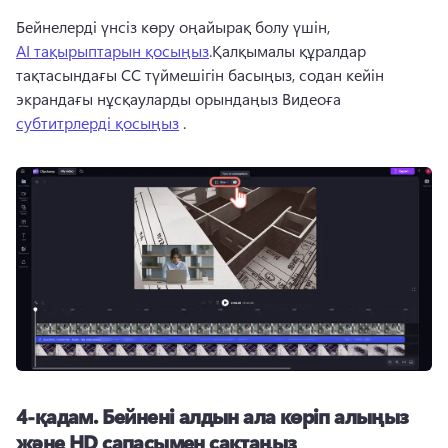
Бейнелерді үнсіз көру оңайырақ болу үшін, 
AI тақырыптарын қосыңыз
.Қалқымалы құралдар 
тақтасындағы CC түймешігін басыңыз, содан кейін 
экрандағы нұсқауларды орындаңыз Видеоға 
субтитрлерді қосыңыз
 .
4-қадам. Бейнені алдын ала көріп алыңыз
және HD сапасымен сақтаңыз