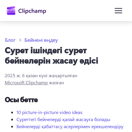
өту
Блог
Бейнені өңдеу
Сурет ішіндегі сурет
бейнелерін жасау әдісі
2025 ж. 6 қазан
күні жаңартылған
Microsoft Clipchamp
жазған
Жүйеге кіру
Осы бетте
Тегін қолданып көру
10 picture-in-picture video ideas
Суреттегі бейнелерді қалай жасауға болады
Бейнелерді қабаттасу әсерлерімен ерекшелендіру