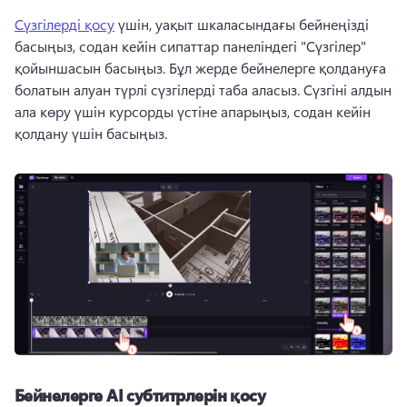
Сүзгілерді қосу
 үшін, уақыт шкаласындағы бейнеңізді 
басыңыз, содан кейін сипаттар панеліндегі "Сүзгілер" 
қойыншасын басыңыз. Бұл жерде бейнелерге қолдануға 
болатын алуан түрлі сүзгілерді таба аласыз. Сүзгіні алдын 
ала көру үшін курсорды үстіне апарыңыз, содан кейін 
қолдану үшін басыңыз. 
Бейнелерге AI субтитрлерін қосу