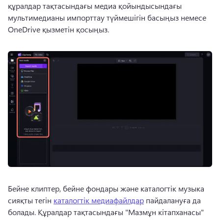
құралдар тақтасындағы медиа қойындысындағы 
мультимедианы импорттау түймешігін басыңыз немесе 
OneDrive қызметін қосыңыз.
Бейне клиптер, бейне фондары және каталогтік музыка 
сияқты тегін 
каталогтік медиафайлдар
 пайдалануға да 
болады. Құралдар тақтасындағы "Мазмұн кітапханасы" 