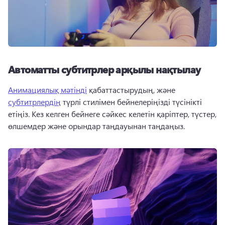
Автоматты субтитрлер арқылы нақтылау
Анимациялық мәтінді
 қабаттастырудың, және 
субтитрлердің
 түрлі стилімен бейнелеріңізді түсінікті 
етіңіз. Кез келген бейнеге сәйкес келетін қаріптер, түстер, 
өлшемдер және орындар таңдауынан таңдаңыз.