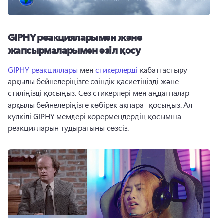
GIPHY реакцияларымен және
жапсырмаларымен әзіл қосу
GIPHY реакциялары
 мен 
стикерлерді
 қабаттастыру 
арқылы бейнелеріңізге өзіндік қасиетіңізді және 
стиліңізді қосыңыз. Сөз стикерлері мен аңдатпалар 
арқылы бейнелеріңізге көбірек ақпарат қосыңыз. Ал 
күлкілі GIPHY мемдері көрермендердің қосымша 
реакцияларын тудыратыны сөзсіз.