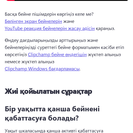
Басқа бейне пішімдерін көргіңіз келе ме? 
Бөлінген экран бейнелерін
 және 
YouTube реакция бейнелерін жасау әдісін
 қараңыз. 
Өңдеу дағдыларыңызды арттырыңыз және 
бейнелеріңізді суреттегі бейне форматымен кәсіби етіп 
көрсетіңіз 
Clipchamp бейне өңдегішін
 жүктеп алыңыз 
немесе жүктеп алыңыз 
Clipchamp Windows бағдарламасы
.
Жиі қойылатын сұрақтар
Бір уақытта қанша бейнені
қабаттасуға болады?
Уақыт шкаласында қанша активті қабаттасуға 