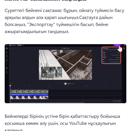
Суреттегі бейнені сақтамас бұрын, ойнату түймесін басу 
арқылы алдын ала қарап шығыңыз.Сақтауға дайын 
болсаңыз, "Экспорттау" түймешігін басып, бейне 
ажыратымдылығын таңдаңыз.
Бейнелерді бірінің үстіне бірін қабаттастыру бойынша 
қосымша көмек алу үшін, осы YouTube нұсқаулығын 
қараңыз. 