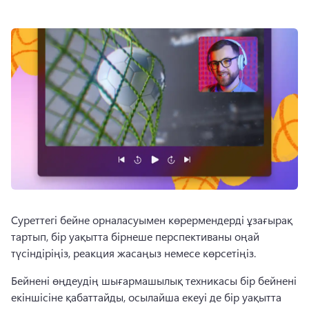
Суреттегі бейне орналасуымен көрермендерді ұзағырақ 
тартып, бір уақытта бірнеше перспективаны оңай 
түсіндіріңіз, реакция жасаңыз немесе көрсетіңіз.
Бейнені өңдеудің шығармашылық техникасы бір бейнені 
екіншісіне қабаттайды, осылайша екеуі де бір уақытта 