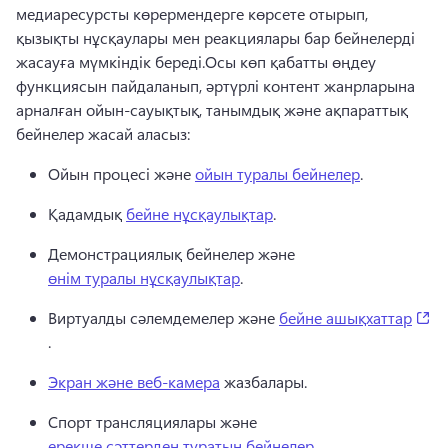
медиаресурсты көрермендерге көрсете отырып, 
қызықты нұсқаулары мен реакциялары бар бейнелерді 
жасауға мүмкіндік береді.Осы көп қабатты өңдеу 
функциясын пайдаланып, әртүрлі контент жанрларына 
арналған ойын-сауықтық, танымдық және ақпараттық 
бейнелер жасай аласыз: 
Ойын процесі және 
ойын туралы бейнелер
. 
Қадамдық 
бейне нұсқаулықтар
. 
Демонстрациялық бейнелер және 
өнім туралы нұсқаулықтар
. 
(o
Виртуалды сәлемдемелер және 
бейне ашықхаттар
. 
Экран және веб-камера
 жазбалары. 
Спорт трансляциялары және 
ерекше сәттерден тұратын бейнелер
. 