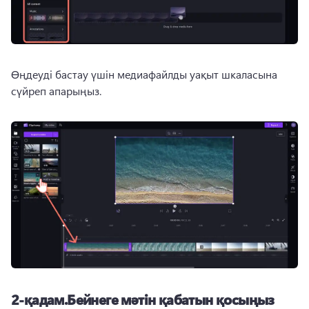
Өңдеуді бастау үшін медиафайлды уақыт шкаласына 
сүйреп апарыңыз. 
2-қадам.Бейнеге мәтін қабатын қосыңыз