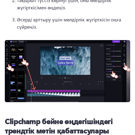
Тақырып түссіз көрінуі үшін, оны мөлдірлік 
жүгірткісімен өңдеңіз. 
Әсерді арттыру үшін мөлдірлік жүгірткісін оңға 
сүйреңіз. 
Clipchamp бейне өңдегішіндегі
трендтік мәтін қабаттасулары