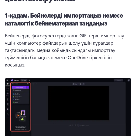
1-қадам. Бейнелерді импорттаңыз немесе
каталогтік бейнематериал таңдаңыз
Бейнелерді, фотосуреттерді және GIF-терді импорттау 
үшін компьютер файлдарын шолу үшін құралдар 
тақтасындағы медиа қойындысындағы импорттау 
түймешігін басыңыз немесе OneDrive тіркелгісін 
қосыңыз.