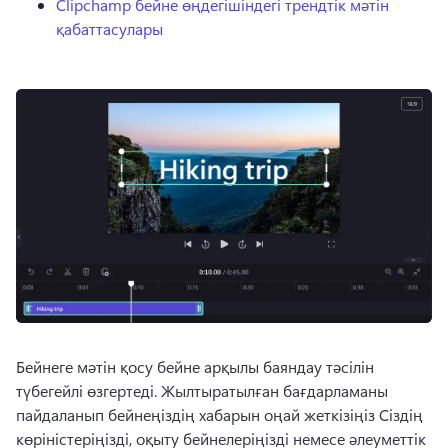
Clipchamp бейне өңдегішіндегі трендтік мәтін
қабаттасулары
Бейнеге мәтін қосу бейне арқылы баяндау тәсілін 
түбегейлі өзгертеді. Жылтыратылған бағдарламаны 
пайдаланып бейнеңіздің хабарын оңай жеткізіңіз Сіздің 
көріністеріңізді, оқыту бейнелеріңізді немесе әлеуметтік 