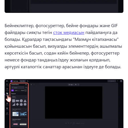
Бейнеклиптер, фотосуреттер, бейне фондары және GIF 
файлдары сияқты тегін 
сток медиасын
 пайдалануға да 
болады. Құралдар тақтасындағы "Мазмұн кітапханасы" 
қойыншасын басып, визуалды элементтердің ашылмалы 
көрсеткісін басып, содан кейін бейнелер, фотосуреттер 
немесе фондар таңдаңыз.Іздеу жолағын қолданып, 
әртүрлі каталогтік санаттар арасынан іздеуге де болады. 