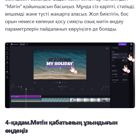
"Мәтін" қойыншасын басыңыз. Мұнда сіз қаріпті, стильді, 
өлшемді және түсті жаңарта аласыз. Жол биіктігін, бос 
орын немесе көлеңке қосу сияқты озық мәтін өңдеу 
параметрлерін пайдаланып көруіңізге де болады.
4-қадам.Мәтін қабатының ұзындығын
өңдеңіз