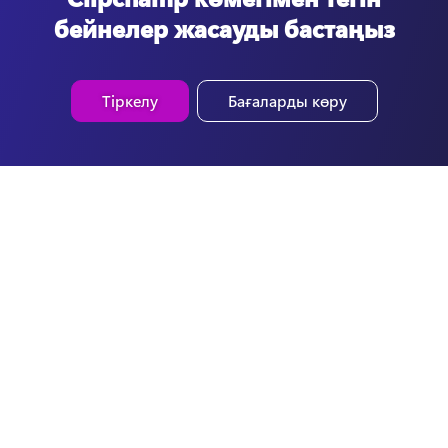
бейнелер жасауды бастаңыз
Тіркелу
Бағаларды көру