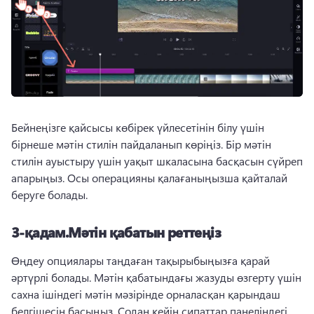
Бейнеңізге қайсысы көбірек үйлесетінін білу үшін 
бірнеше мәтін стилін пайдаланып көріңіз. Бір мәтін 
стилін ауыстыру үшін уақыт шкаласына басқасын сүйреп 
апарыңыз. Осы операцияны қалағаныңызша қайталай 
беруге болады.
3-қадам.Мәтін қабатын реттеңіз
Өңдеу опциялары таңдаған тақырыбыңызға қарай 
әртүрлі болады. Мәтін қабатындағы жазуды өзгерту үшін 
сахна ішіндегі мәтін мәзірінде орналасқан қарындаш 
белгішесін басыңыз. Содан кейін 
сипаттар панеліндегі