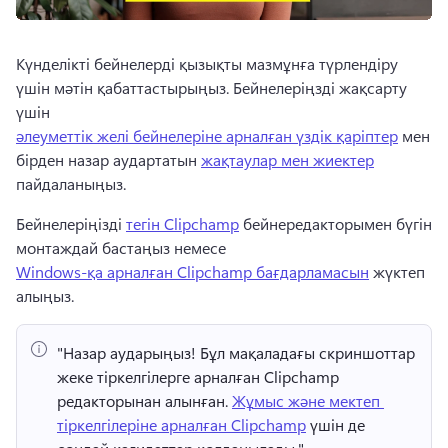
Күнделікті бейнелерді қызықты мазмұнға түрлендіру 
үшін мәтін қабаттастырыңыз. Бейнелеріңзді жақсарту 
үшін 
әлеуметтік желі бейнелеріне арналған үздік қаріптер
 мен 
бірден назар аудартатын 
жақтаулар мен жиектер
пайдаланыңыз. 
Бейнелеріңізді 
тегін Clipchamp
 бейнередакторымен бүгін 
монтаждай бастаңыз немесе 
Windows-қа арналған Clipchamp бағдарламасын
 жүктеп 
алыңыз. 
"Назар аударыңыз!
 Бұл мақаладағы скриншоттар 
жеке тіркелгілерге арналған Clipchamp 
редакторынан алынған. 
Жұмыс және мектеп 
тіркелгілеріне арналған Clipchamp
 үшін де 