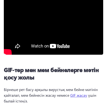
GIF-тер мен мем бейнелерге мәтін
қосу жолы
Бірнеше рет басу арқылы вирустық мем бейне мәтінін 
қайталап, мем бейнесін жасау немесе 
GIF жасау
 үшін 
былай істеңіз. 