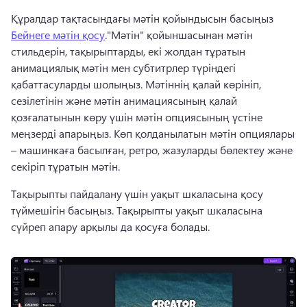
Құралдар тақтасындағы мәтін қойындысын басыңыз 
Бейнеге мәтін қосу
."Мәтін" қойыншасынан мәтін 
стильдерін, тақырыптарды, екі жолдан тұратын 
анимациялық мәтін мен субтитрлер түріндегі 
қабаттасуларды шолыңыз. Мәтіннің қалай көрініп, 
сезілетінін және мәтін анимациясының қалай 
қозғалатынын көру үшін мәтін опциясының үстіне 
меңзерді апарыңыз. Көп қолданылатын мәтін опциялары 
– машинкаға басылған, ретро, жазуларды бөлектеу және 
секіріп тұратын мәтін. 
Тақырыпты пайдалану үшін уақыт шкаласына қосу 
түймешігін басыңыз. Тақырыпты уақыт шкаласына 
сүйреп апару арқылы да қосуға болады. 