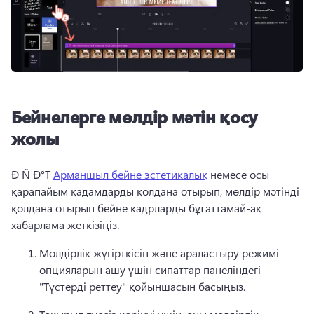
Бейнелерге мөлдір мәтін қосу
жолы
Ð Ñ Ð°T 
Арманшыл бейне эстетикалық
 немесе осы 
қарапайым қадамдарды қолдана отырып, мөлдір мәтінді 
қолдана отырып бейне кадрларды бұғаттамай-ақ 
хабарлама жеткізіңіз.
Мөлдірлік жүгірткісін және араластыру режимі 
опцияларын ашу үшін сипаттар панеліндегі 
"Түстерді реттеу" қойыншасын басыңыз. 