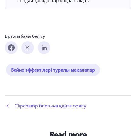
сондай қағидаттар қолданылады." 
Бұл жазбаны бөлісу
Бейне эффектілері туралы мақалалар
 Clipchamp блогына қайта оралу
Read more