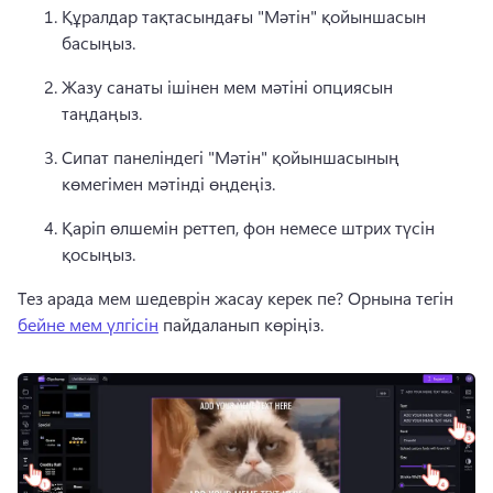
Құралдар тақтасындағы "Мәтін" қойыншасын 
басыңыз. 
Жазу санаты ішінен мем мәтіні опциясын 
таңдаңыз. 
Сипат панеліндегі "Мәтін" қойыншасының 
көмегімен мәтінді өңдеңіз. 
Қаріп өлшемін реттеп, фон немесе штрих түсін 
қосыңыз.
Тез арада мем шедеврін жасау керек пе? Орнына тегін 
бейне мем үлгісін
 пайдаланып көріңіз. 