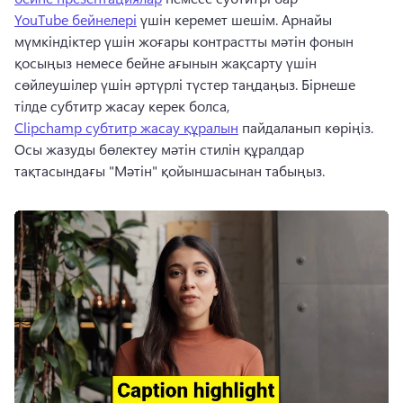
YouTube бейнелері
 үшін керемет шешім. Арнайы 
мүмкіндіктер үшін жоғары контрастты мәтін фонын 
қосыңыз немесе бейне ағынын жақсарту үшін 
сөйлеушілер үшін әртүрлі түстер таңдаңыз. Бірнеше 
тілде субтитр жасау керек болса, 
Clipchamp субтитр жасау құралын
 пайдаланып көріңіз. 
Осы жазуды бөлектеу мәтін стилін құралдар 
тақтасындағы "Мәтін" қойыншасынан табыңыз. 