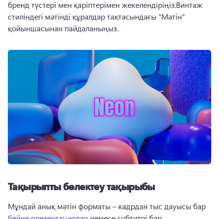
бренд түстері мен қаріптерімен жекелендіріңіз.Винтаж 
стиліндегі мәтінді құралдар тақтасындағы "Мәтін" 
қойыншасынан пайдаланыңыз. 
Тақырыпты бөлектеу тақырыбы
Мұндай анық мәтін форматы – кадрдан тыс дауысы бар 
бейне презентациялар
 немесе субтитрі бар 