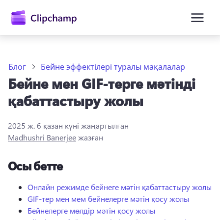
өту
Блог
Бейне эффектілері туралы мақалалар
Бейне мен GIF-терге мәтінді
қабаттастыру жолы
2025 ж. 6 қазан
күні жаңартылған
Madhushri Banerjee
жазған
Жүйеге кіру
Осы бетте
Тегін қолданып көру
Онлайн режимде бейнеге мәтін қабаттастыру жолы
GIF-тер мен мем бейнелерге мәтін қосу жолы
Бейнелерге мөлдір мәтін қосу жолы