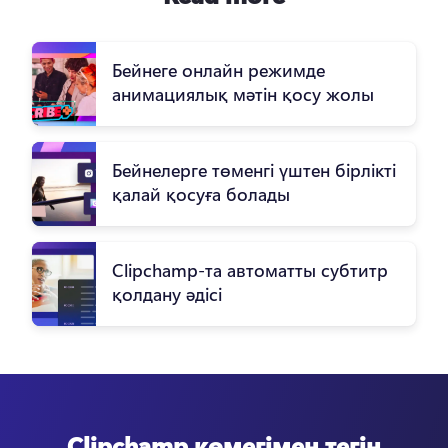
Бейнеге онлайн режимде
анимациялық мәтін қосу жолы
Бейнелерге төменгі үштен бірлікті
қалай қосуға болады
Clipchamp-та автоматты субтитр
қолдану әдісі
Clipchamp көмегімен тегін