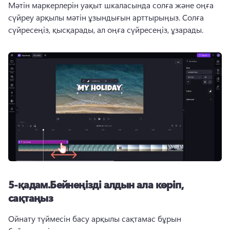
Мәтін маркерлерін уақыт шкаласында солға және оңға 
сүйреу арқылы мәтін ұзындығын арттырыңыз. Солға 
сүйресеңіз, қысқарады, ал оңға сүйресеңіз, ұзарады. 
5-қадам.Бейнеңізді алдын ала көріп,
сақтаңыз
Ойнату түймесін басу арқылы сақтамас бұрын 