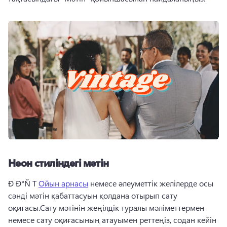
Неон стиліндегі мәтін
Ð Ð°Ñ T 
Ойын арнасы
 немесе әлеуметтік желілерде осы 
сәнді мәтін қабаттасуын қолдана отырып сату 
оқиғасы.Сату мәтінін жеңілдік туралы мәліметтермен 
немесе сату оқиғасының атауымен реттеңіз, содан кейін 