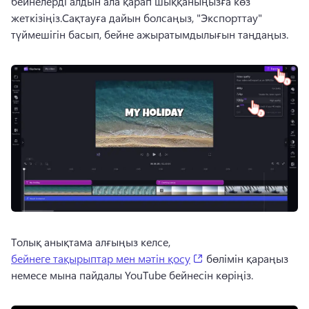
бейнелерді алдын ала қарап шыққаныңызға көз 
жеткізіңіз.Сақтауға дайын болсаңыз, "Экспорттау" 
түймешігін басып, бейне ажыратымдылығын таңдаңыз.
Толық анықтама алғыңыз келсе, 
(opens in a new tab)
бейнеге тақырыптар мен мәтін қосу
 бөлімін қараңыз 
немесе мына пайдалы YouTube бейнесін көріңіз. 