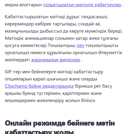
медиа влогтарын 
толықтыратын мәтіндік қабаттаулар
 .
Қабаттастырылатын мәтінді дұрыс таңдасаңыз, 
көрермендер көбірек тартылады, сондай-ақ 
мазмұныңызды дыбыссыз да көруге мүмкіндік береді. 
Мәтіндік анимациялар сонымен қатар жеке тұлғаны 
қосуға көмектеседі Тоңазытқыш 
пен
 тоңазытқышты 
орнатыңыз немесе құрылғыны орнатыңыз Әлеуметтік 
желілердегі 
жарнамалық видеолар
 .
GIF-тер мен бейнелерге мәтінді қабаттастыру 
опцияларын қарап шығыңыз және оларды 
Clipchamp бейне редакторында
 бірнеше рет басу 
арқылы бренд түстерімен, қаріптермен және 
өлшемдермен жекелендіру жолын біліңіз. 
Онлайн режимде бейнеге мәтін
қабаттастыру жолы