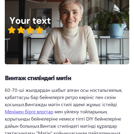
Винтаж стиліндегі мәтін
60-70-ші жылдардан шабыт алған осы ностальгиялық 
қабаттасуы бар бейнелерге ретро көрініс пен сезім 
қосыңыз.Винтажды мәтін стилі әдемі жұмыс істейді 
Менімен бірге влогтар
 мен үйлену тойларының 
қорытынды бейнелеріне немесе тіпті DIY бейнелеріне 
дайын болыңыз.Винтаж стиліндегі мәтінді құралдар 
тақтасындағы "Мәтін" қойыншасынан пайдаланыңыз.