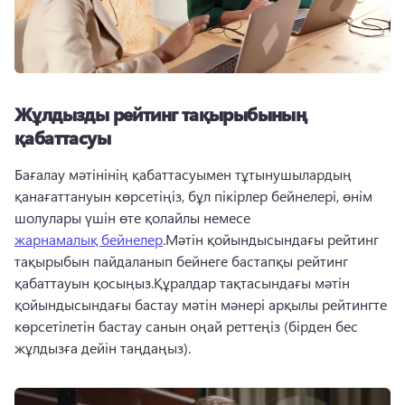
Жұлдызды рейтинг тақырыбының
қабаттасуы
Бағалау мәтінінің қабаттасуымен тұтынушылардың 
қанағаттануын көрсетіңіз, бұл пікірлер бейнелері, өнім 
шолулары үшін өте қолайлы немесе 
жарнамалық бейнелер
.Мәтін қойындысындағы рейтинг 
тақырыбын пайдаланып бейнеге бастапқы рейтинг 
қабаттауын қосыңыз.Құралдар тақтасындағы мәтін 
қойындысындағы бастау мәтін мәнері арқылы рейтингте 
көрсетілетін бастау санын оңай реттеңіз (бірден бес 
жұлдызға дейін таңдаңыз).