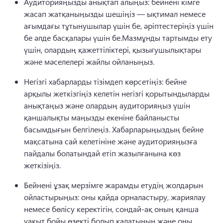
Аудиторияңызды анықтап алыңыз: бейнені кімге 
жасап жатқаныңызды шешіңіз — ықтимал немесе 
ағымдағы тұтынушылар үшін бе, әріптестеріңіз үшін 
бе әлде басқалары үшін бе.
Мазмұнды тартымды ету 
үшін, олардың қажеттіліктері, қызығушылықтары 
және мәселелері жайлы ойланыңыз. 
Негізгі хабарларды тізімдеп көрсетіңіз: бейне 
арқылы жеткізгіңіз келетін негізгі қорытындыларды 
анықтаңыз және олардың аудиторияңыз үшін 
қаншалықты маңызды екеніне байланысты 
басымдығын белгілеңіз. 
Хабарларыңыздың бейне 
мақсатына сай келетініне және аудиторияңызға 
пайдалы болатындай етіп жазылғанына көз 
жеткізіңіз. 
Бейнені ұзақ мерзімге жарамды етудің жолдарын 
ойластырыңыз: оны қайда орналастыру, жариялау 
немесе бөлісу керектігін, сондай-ақ оның қанша 
уақыт бойы өзекті болып қалатынын және оны 