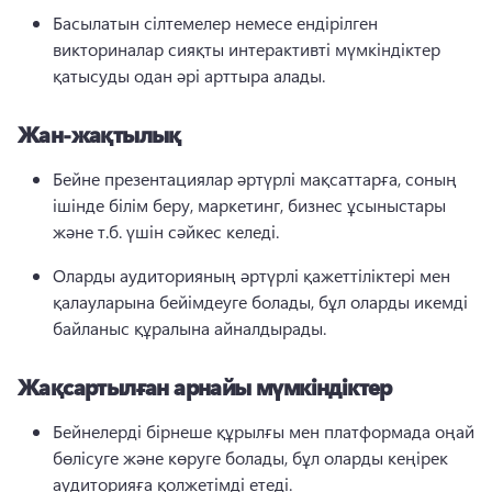
Басылатын сілтемелер немесе ендірілген 
викториналар сияқты интерактивті мүмкіндіктер 
қатысуды одан әрі арттыра алады.
Жан-жақтылық
Бейне презентациялар әртүрлі мақсаттарға, соның 
ішінде білім беру, маркетинг, бизнес ұсыныстары 
және т.б. үшін сәйкес келеді.
Оларды аудиторияның әртүрлі қажеттіліктері мен 
қалауларына бейімдеуге болады, бұл оларды икемді 
байланыс құралына айналдырады.
Жақсартылған арнайы мүмкіндіктер
Бейнелерді бірнеше құрылғы мен платформада оңай 
бөлісуге және көруге болады, бұл оларды кеңірек 
аудиторияға қолжетімді етеді.