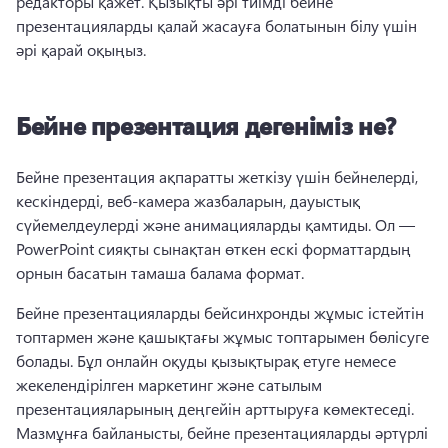
редакторы қажет. 
Қызықты әрі тиімді бейне 
презентацияларды қалай жасауға болатынын білу үшін 
әрі қарай оқыңыз. 
Бейне презентация дегеніміз не?
Бейне презентация ақпаратты жеткізу үшін бейнелерді, 
кескіндерді, веб-камера жазбаларын, дауыстық 
сүйемелдеулерді және анимацияларды қамтиды. 
Ол — 
PowerPoint сияқты сынақтан өткен ескі форматтардың 
орнын басатын тамаша балама формат. 
Бейне презентацияларды бейсинхронды жұмыс істейтін 
топтармен және қашықтағы жұмыс топтарымен бөлісуге 
болады. Бұл онлайн оқуды қызықтырақ етуге немесе 
жекелендірілген маркетинг және сатылым 
презентацияларының деңгейін арттыруға көмектеседі. 
Мазмұнға байланысты, бейне презентацияларды әртүрлі 