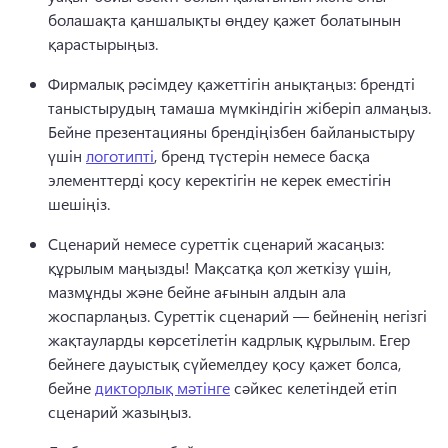
болашақта қаншалықты өңдеу қажет болатынын 
қарастырыңыз. 
Фирмалық рәсімдеу қажеттігін анықтаңыз: брендті 
таныстырудың тамаша мүмкіндігін жіберіп алмаңыз. 
Бейне презентацияны брендіңізбен байланыстыру 
үшін 
логотипті
, бренд түстерін немесе басқа 
элементтерді қосу керектігін не керек еместігін 
шешіңіз. 
Сценарий немесе суреттік сценарий жасаңыз: 
құрылым маңызды! 
Мақсатқа қол жеткізу үшін, 
мазмұнды және бейне ағынын алдын ала 
жоспарлаңыз. 
Суреттік сценарий — бейненің негізгі 
жақтауларды көрсетілетін кадрлық құрылым. 
Егер 
бейнеге дауыстық сүйемелдеу қосу қажет болса, 
бейне 
дикторлық мәтінге
 сәйкес келетіндей етіп 
сценарий жазыңыз. 