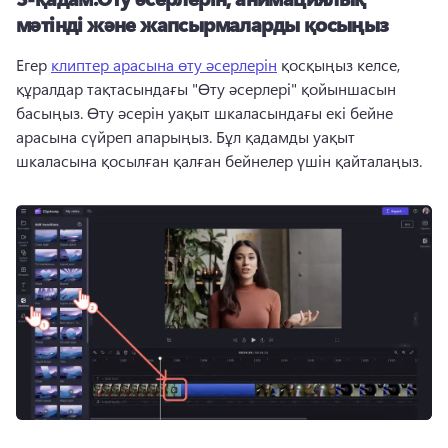
мәтінді және жапсырмаларды қосыңыз
Егер 
клиптер арасына өту әсерлерін
 қосқыңыз келсе, 
құралдар тақтасындағы "Өту әсерлері" қойыншасын 
басыңыз. 
Өту әсерін уақыт шкаласындағы екі бейне 
арасына сүйреп апарыңыз. 
Бұл қадамды уақыт 
шкаласына қосылған қалған бейнелер үшін қайталаңыз. 