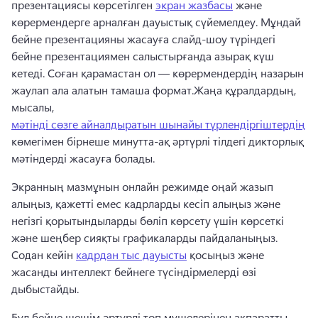
презентациясы көрсетілген 
экран жазбасы
 және 
көрермендерге арналған дауыстық сүйемелдеу. 
Мұндай 
бейне презентацияны жасауға слайд-шоу түріндегі 
бейне презентациямен салыстырғанда азырақ күш 
кетеді. Соған қарамастан ол — көрермендердің назарын 
жаулап ала алатын тамаша формат.
Жаңа құралдардың, 
мысалы, 
мәтінді сөзге айналдыратын шынайы түрлендіргіштердің
көмегімен бірнеше минутта-ақ әртүрлі тілдегі дикторлық 
мәтіндерді жасауға болады. 
Экранның мазмұнын онлайн режимде оңай жазып 
алыңыз, қажетті емес кадрларды кесіп алыңыз және 
негізгі қорытындыларды бөліп көрсету үшін көрсеткі 
және шеңбер сияқты графикаларды пайдаланыңыз. 
Содан кейін 
кадрдан тыс дауысты
 қосыңыз және 
жасанды интеллект бейнеге түсіндірмелерді өзі 
дыбыстайды. 
Бұл бейне шешім әртүрлі топ мүшелерінен ақпаратты 