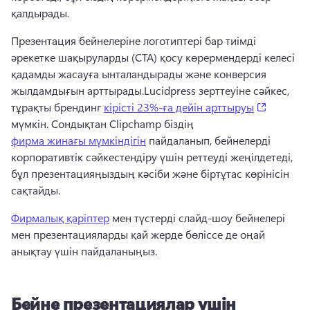
қалдырады.
Презентация бейнелеріне логотиптері бар тиімді 
әрекетке шақыруларды (CTA) қосу көрермендерді келесі 
қадамды жасауға ынталандырады және конверсия 
жылдамдығын арттырады.
Lucidpress зерттеуіне сәйкес, 
(opens i
тұрақты брендинг 
кірісті 23%-ға дейін арттыруы
мүмкін. 
Сондықтан Clipchamp біздің 
фирма жинағы мүмкіндігін
 пайдаланып, бейнелерді 
корпоративтік сәйкестендіру үшін реттеуді жеңілдетеді, 
бұл презентацияңыздың кәсіби және біртұтас көрінісін 
сақтайды. 
Фирмалық қаріптер
 мен түстерді слайд-шоу бейнелері 
мен презентацияларды қай жерде бөліссе де оңай 
анықтау үшін пайдаланыңыз. 
Бейне презентациялар үшін