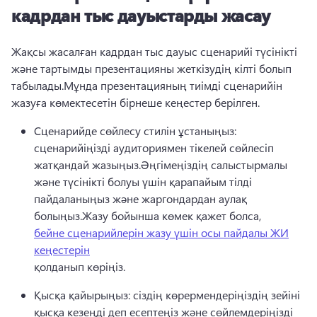
кадрдан тыс дауыстарды жасау
Жақсы жасалған кадрдан тыс дауыс сценарийі түсінікті 
және тартымды презентацияны жеткізудің кілті болып 
табылады.
Мұнда презентацияның тиімді сценарийін 
жазуға көмектесетін бірнеше кеңестер берілген.
Сценарийде сөйлесу стилін ұстаныңыз: 
сценарийіңізді аудиториямен тікелей сөйлесіп 
жатқандай жазыңыз.
Әңгімеңіздің салыстырмалы 
және түсінікті болуы үшін қарапайым тілді 
пайдаланыңыз және жаргондардан аулақ 
болыңыз.
Жазу бойынша көмек қажет болса, 
бейне сценарийлерін жазу үшін осы пайдалы ЖИ
кеңестерін
қолданып көріңіз. 
Қысқа қайырыңыз: сіздің көрермендеріңіздің зейіні 
қысқа кезеңді деп есептеңіз және сөйлемдеріңізді 