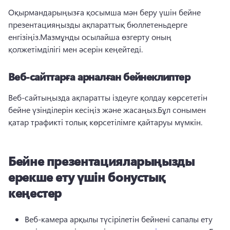
Оқырмандарыңызға қосымша мән беру үшін бейне 
презентацияңызды ақпараттық бюллетеньдерге 
енгізіңіз.
Мазмұнды осылайша өзгерту оның 
қолжетімділігі мен әсерін кеңейтеді.
Веб-сайттарға арналған бейнеклиптер
Веб-сайтыңызда ақпаратты іздеуге қолдау көрсететін 
бейне үзінділерін кесіңіз және жасаңыз.
Бұл сонымен 
қатар трафикті толық көрсетілімге қайтаруы мүмкін.
Бейне презентацияларыңызды
ерекше ету үшін бонустық
кеңестер
Веб-камера арқылы түсірілетін бейнені сапалы ету 