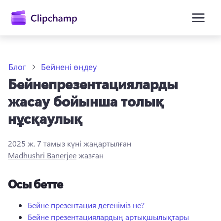
өту
Блог
Бейнені өңдеу
Бейнепрезентацияларды
жасау бойынша толық
нұсқаулық
2025 ж. 7 тамыз
күні жаңартылған
Жүйеге кіру
Madhushri Banerjee
жазған
Тегін қолданып көру
Осы бетте
Бейне презентация дегеніміз не?
Бейне презентациялардың артықшылықтары