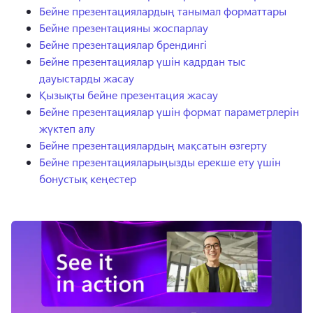
Бейне презентациялардың танымал форматтары
Бейне презентацияны жоспарлау
Бейне презентациялар брендингі
Бейне презентациялар үшін кадрдан тыс
дауыстарды жасау
Қызықты бейне презентация жасау
Бейне презентациялар үшін формат параметрлерін
жүктеп алу
Бейне презентациялардың мақсатын өзгерту
Бейне презентацияларыңызды ерекше ету үшін
бонустық кеңестер