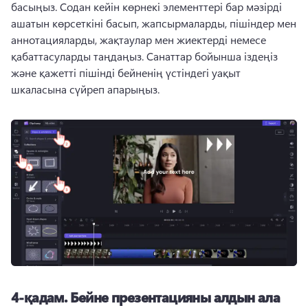
басыңыз. 
Содан кейін көрнекі элементтері бар мәзірді 
ашатын көрсеткіні басып, жапсырмаларды, пішіндер мен 
аннотацияларды, жақтаулар мен жиектерді немесе 
қабаттасуларды таңдаңыз. 
Санаттар бойынша іздеңіз 
және қажетті пішінді бейненің үстіндегі уақыт 
шкаласына сүйреп апарыңыз.
4-қадам.
Бейне презентацияны алдын ала