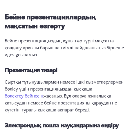
Бейне презентациялардың
мақсатын өзгерту
Бейне презентацияңыздың құнын әр түрлі мақсатта 
қолдану арқылы барынша тиімді пайдаланыңыз.
Бірнеше 
идея ұсынамыз.
Презентация тизері
Сыртқы тұтынушылармен немесе ішкі қызметкерлермен 
бөлісу үшін презентацияңыздан қысқаша 
бөлектеу бейнесін
жасаңыз. 
Бұл оларға жиналысқа 
қатысудан немесе бейне презентацияны қараудан не 
күтетіні туралы қысқаша ақпарат береді.
Электрондық пошта науқандарына ендіру