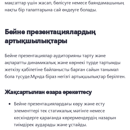
мақсаттар үшін жасап, бөлісуге немесе баяндамашының 
нақты бір талаптарына сай өңдеуге болады. 
Бейне презентациялардың
артықшылықтары
Бейне презентациялар аудиторияны тарту және 
ақпаратты динамикалық және көрнекі түрде тартымды 
жеткізу қабілетіне байланысты барған сайын танымал 
бола түсуде.
Мұнда біраз негізгі артықшылықтар берілген.
Жақсартылған өзара әрекеттесу
Бейне презентациялардағы көру және есту 
элементтері тек статикалық мәтінге немесе 
кескіндерге қарағанда көрермендердің назарын 
тиімдірек аударады және ұстайды.