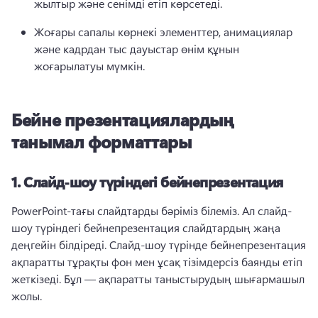
жылтыр және сенімді етіп көрсетеді.
Жоғары сапалы көрнекі элементтер, анимациялар 
және кадрдан тыс дауыстар өнім құнын 
жоғарылатуы мүмкін.
Бейне презентациялардың
танымал форматтары
1.
Слайд-шоу түріндегі бейнепрезентация
PowerPoint-тағы слайдтарды бәріміз білеміз. 
Ал слайд-
шоу түріндегі бейнепрезентация слайдтардың жаңа 
деңгейін білдіреді. 
Слайд-шоу түрінде бейнепрезентация 
ақпаратты тұрақты фон мен ұсақ тізімдерсіз баянды етіп 
жеткізеді. 
Бұл — ақпаратты таныстырудың шығармашыл 
жолы. 