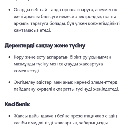
Оларды веб-сайттарда орналастыруға, әлеуметтік 
желі арқылы бөлісуге немесе электрондық пошта 
арқылы таратуға болады, бұл үлкен қолжетімділікті 
қамтамасыз етеді.
Деректерді сақтау және түсіну
Көру және есту ақпаратын біріктіру ұсынылған 
мазмұнды түсіну мен сақтауды жақсартуға 
көмектеседі.
Әңгімелеу әдістері мен анық көрнекі элементтерді 
пайдалану күрделі ақпаратты түсінуді жеңілдетеді.
Кәсібилік
Жақсы дайындалған бейне презентациялар сіздің 
кәсіби имиджіңізді жақсартып, хабарыңызды 