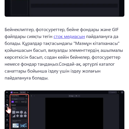
Бейнеклиптер, фотосуреттер, бейне фондары және GIF 
файлдары сияқты тегін 
сток медиасын
 пайдалануға да 
болады. 
Құралдар тақтасындағы "Мазмұн кітапханасы" 
қойыншасын басып, визуалды элементтердің ашылмалы 
көрсеткісін басып, содан кейін бейнелер, фотосуреттер 
немесе фондар таңдаңыз.
Сондай-ақ, әртүрлі каталог 
санаттары бойынша іздеу үшін іздеу жолағын 
пайдалануға болады. 