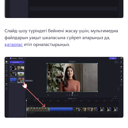
Слайд-шоу түріндегі бейнені жасау үшін, мультимедиа 
файлдарын уақыт шкаласына сүйреп апарыңыз да, 
қатарлас
 етіп орналастырыңыз. 