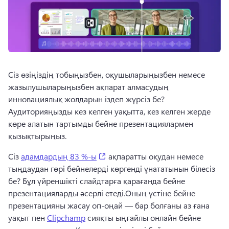
Сіз өзіңіздің тобыңызбен, оқушыларыңызбен немесе 
жазылушыларыңызбен ақпарат алмасудың 
инновациялық жолдарын іздеп жүрсіз бе?
Аудиторияңызды кез келген уақытта, кез келген жерде 
көре алатын тартымды бейне презентациялармен 
қызықтырыңыз.
(opens in a new tab)
Сіз 
адамдардың 83 %-ы
 ақпаратты оқудан немесе 
тыңдаудан гөрі бейнелерді көргенді ұнататынын білесіз 
бе? 
Бұл үйреншікті слайдтарға қарағанда бейне 
презентацияларды әсерлі етеді.
Оның үстіне бейне 
презентацияны жасау оп-оңай — бар болғаны аз ғана 
уақыт пен 
Clipchamp
 сияқты ыңғайлы онлайн бейне 