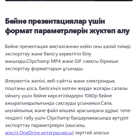
Бейне презентациялар үшін
формат параметрлерін жүктеп алу
Бейне презентация аяқталғаннан кейін оны қалай тиімді 
экспорттау және бөлісу керектігін білу 
маңызды.
Clipchamp MP4 және GIF сияқты бірнеше 
экспорттау форматтарын ұсынады.
Әлеуметтік желіні, веб-сайтты және электрондық 
поштаны қоса, бөліскіңіз келген жерде жоғары сапалы 
ойнату үшін бейне көрсетілімдерін 1080p бейне 
ажыратымдылығында сақтауды ұсынамыз.
Сапа, 
ыңғайлылық және файл өлшемі арасындағы дұрыс тепе-
теңдікті табу үшін Clipchamp бағдарламасында әртүрлі 
экспорттау параметрлерін (мысалы, 
жіксіз OneDrive интеграциясы
) зерттей аласыз. 