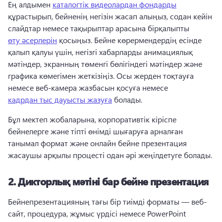
Ең алдымен 
каталогтік видеолардан фондарды
құрастырып, бейненің негізін жасап алыңыз, содан кейін 
слайдтар немесе тақырыптар арасына бірқалыпты 
өту әсерлерін
 қосыңыз. 
Бейне көрермендердің есінде 
қалып қалуы үшін, негізгі хабарларды анимациялық 
мәтіндер, экранның төменгі бөлігіндегі мәтіндер және 
графика көмегімен жеткізіңіз. 
Осы жерден тоқтауға 
немесе веб-камера жазбасын қосуға немесе 
кадрдан тыс дауысты жазуға
 болады. 
Бұл мектеп жобаларына, корпоративтік кіріспе 
бейнелерге және тіпті өнімді шығаруға арналған 
танымал формат және онлайн бейне презентация 
жасаушы арқылы процесті одан әрі жеңілдетуге болады.
2.
Дикторлық мәтіні бар бейне презентация
Бейнепрезентацияның тағы бір тиімді форматы — веб-
сайт, процедура, жұмыс үрдісі немесе PowerPoint 