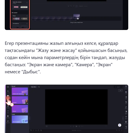
Егер презентацияны жазып алғыңыз келсе, құралдар 
тақтасындағы "Жазу және жасау" қойыншасын басыңыз, 
содан кейін мына параметрлердің бірін таңдап, жазуды 
бастаңыз: "Экран және камера", "Камера", "Экран" 
немесе "Дыбыс".