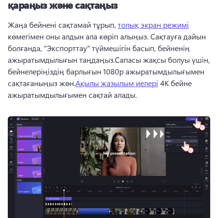
қараңыз және сақтаңыз
Жаңа бейнені сақтамай тұрып, 
толық экран режимі
көмегімен оны алдын ала көріп алыңыз. 
Сақтауға дайын 
болғанда, "Экспорттау" түймешігін басып, бейненің 
ажыратымдылығын таңдаңыз.
Сапасы жақсы болуы үшін, 
бейнелеріңіздің барлығын 1080p ажыратымдылығымен 
сақтағаныңыз жөн.
Ақылы жазылым иелері
 4K бейне 
ажыратымдылығымен сақтай алады. 