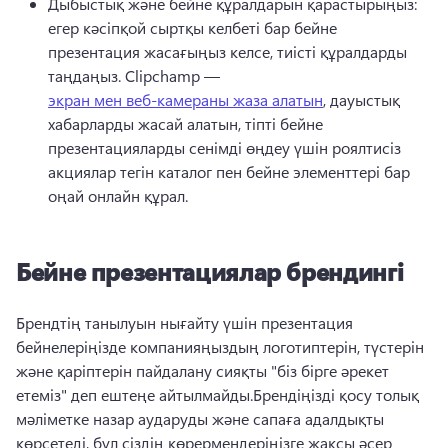
Дыбыстық және бейне құралдарын қарастырыңыз: 
егер кәсіпқой сыртқы келбеті бар бейне 
презентация жасағыңыз келсе, тиісті құралдарды 
таңдаңыз. 
Clipchamp — 
экран мен веб-камераны жаза алатын
, дауыстық 
хабарларды жасай алатын, тіпті бейне 
презентацияларды сенімді өңдеу үшін роялтисіз 
акциялар тегін каталог пен бейне элементтері бар 
оңай онлайн құрал. 
Бейне презентациялар брендингі
Брендтің танылуын нығайту үшін презентация 
бейнелеріңізде компанияңыздың логотиптерін, түстерін 
және қаріптерін пайдалану сияқты "біз бірге әрекет 
етеміз" деп ештеңе айтылмайды.
Брендіңізді қосу толық 
мәліметке назар аударуды және сапаға адалдықты 
көрсетеді, бұл сіздің көрермендеріңізге жақсы әсер 