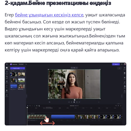
2-қадам.
Бейне презентацияны өңдеңіз
Егер 
бейне ұзындығын кескіңіз келсе
, уақыт шкаласында 
бейнені басыңыз. Сол кезде ол жасыл түспен бөлінеді. 
Видео ұзындығын кесу үшін маркерлерді уақыт 
шкаласының сол жағына жылжытыңыз.
Бейнеңізден тым 
көп материал кесіп алсаңыз, бейнематериалды қалпына 
келтіру үшін маркерлерді оңға қарай қайта апарыңыз. 