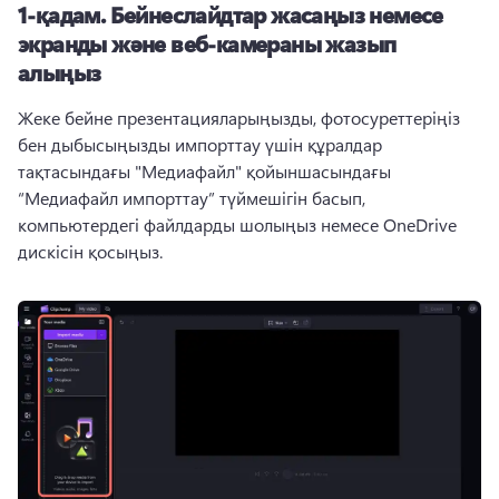
1-қадам.
Бейнеслайдтар жасаңыз немесе
экранды және веб-камераны жазып
алыңыз
Жеке бейне презентацияларыңызды, фотосуреттеріңіз 
бен дыбысыңызды импорттау үшін құралдар 
тақтасындағы "Медиафайл" қойыншасындағы 
“Медиафайл импорттау” түймешігін басып, 
компьютердегі файлдарды шолыңыз немесе OneDrive 
дискісін қосыңыз. 