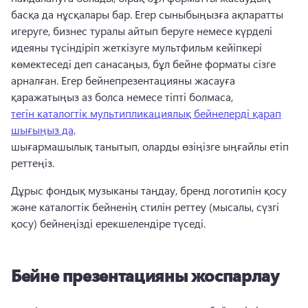
басқа да нұсқалары бар. 
Егер сыныбыңызға ақпаратты 
игеруге, бизнес туралы айтып беруге немесе күрделі 
идеяны түсіндіріп жеткізуге мультфильм кейіпкері 
көмектеседі деп санасаңыз, бұл бейне форматы сізге 
арналған. 
Егер бейнепрезентацияны жасауға 
қаражатыңыз аз болса немесе тіпті болмаса, 
тегін каталогтік мультипликациялық бейнелерді қарап
шығыңыз да,
шығармашылық танытып, оларды өзіңізге ыңғайлы етіп 
реттеңіз. 
Дұрыс фондық музыканы таңдау, бренд логотипін қосу 
және каталогтік бейненің стилін реттеу (мысалы, сүзгі 
қосу) бейнеңізді ерекшелендіре түседі. 
Бейне презентацияны жоспарлау