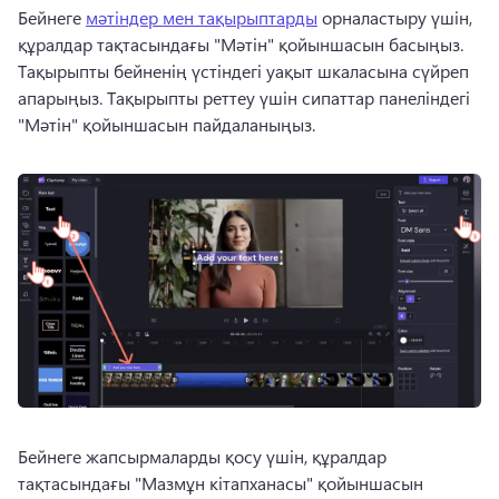
Бейнеге 
мәтіндер мен тақырыптарды
 орналастыру үшін, 
құралдар тақтасындағы "Мәтін" қойыншасын басыңыз. 
Тақырыпты бейненің үстіндегі уақыт шкаласына сүйреп 
апарыңыз. 
Тақырыпты реттеу үшін сипаттар панеліндегі 
"Мәтін" қойыншасын пайдаланыңыз. 
Бейнеге жапсырмаларды қосу үшін, құралдар 
тақтасындағы "Мазмұн кітапханасы" қойыншасын 