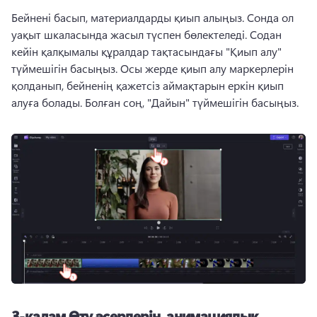
Бейнені басып, 
материалдарды қиып алыңыз
. Сонда ол 
уақыт шкаласында жасыл түспен бөлектеледі. Содан 
кейін қалқымалы құралдар тақтасындағы "Қиып алу" 
түймешігін басыңыз. 
Осы жерде қиып алу маркерлерін 
қолданып, бейненің қажетсіз аймақтарын еркін қиып 
алуға болады. 
Болған соң, "Дайын" түймешігін басыңыз. 
3-қадам.
Өту әсерлерін, анимациялық