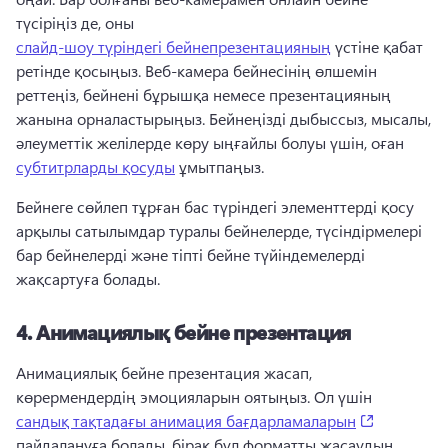
түсіріңіз де, оны 
слайд-шоу түріндегі бейнепрезентацияның
 үстіне қабат 
ретінде қосыңыз. 
Веб-камера бейнесінің өлшемін 
реттеңіз, бейнені бұрышқа немесе презентацияның 
жанына орналастырыңыз. 
Бейнеңізді дыбыссыз, мысалы, 
әлеуметтік желілерде көру ыңғайлы болуы үшін, оған 
субтитрларды қосуды
 ұмытпаңыз. 
Бейнеге сөйлеп тұрған бас түріндегі элементтерді қосу 
арқылы сатылымдар туралы бейнелерде, түсіндірмелері 
бар бейнелерді және тіпті бейне түйіндемелерді 
жақсартуға болады. 
4.
Анимациялық бейне презентация
Анимациялық бейне презентация жасап, 
көрермендердің эмоцияларын оятыңыз. 
Ол үшін 
(opens in 
сандық тақтадағы анимация бағдарламаларын
пайдалануға болады, бірақ бұл форматты жасаудың 