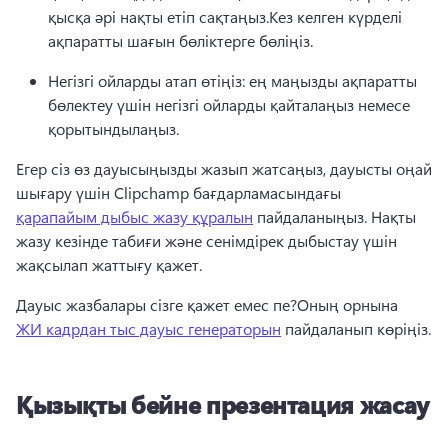
қысқа әрі нақты етіп сақтаңыз.
Кез келген күрделі 
ақпаратты шағын бөліктерге бөліңіз.
Негізгі ойларды атап өтіңіз: ең маңызды ақпаратты 
бөлектеу үшін негізгі ойларды қайталаңыз немесе 
қорытындылаңыз.
Егер сіз өз дауысыңызды жазып жатсаңыз, дауысты оңай 
шығару үшін Clipchamp бағдарламасындағы 
қарапайым дыбыс жазу құралын
 пайдаланыңыз. 
Нақты 
жазу кезінде табиғи және сенімдірек дыбыстау үшін 
жақсылап жаттығу қажет.
Дауыс жазбалары сізге қажет емес пе?
Оның орнына 
ЖИ кадрдан тыс дауыс генераторын
 пайдаланып көріңіз. 
Қызықты бейне презентация жасау