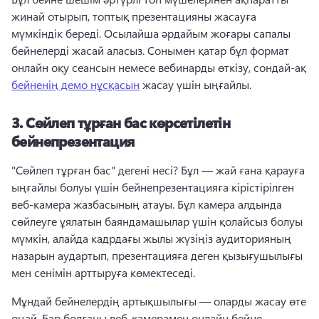
жинай отырып, топтық презентацияны жасауға 
мүмкіндік береді. Осылайша әрдайым жоғары сапалы 
бейнелерді жасай аласыз. 
Сонымен қатар бұл формат 
онлайн оқу сеансын немесе вебинарды өткізу, сондай-ақ 
бейненің демо нұсқасын
 жасау үшін ыңғайлы. 
3.
Сөйлеп тұрған бас көрсетілетін
бейнепрезентация
"Сөйлеп тұрған бас" дегені несі? 
Бұл — жай ғана қарауға 
ыңғайлы болуы үшін бейнепрезентацияға кірістірілген 
веб-камера жазбасының атауы. 
Бұл камера алдында 
сөйлеуге ұялатын баяндамашылар үшін қолайсыз болуы 
мүмкін, алайда кадрдағы жылы жүзіңіз аудиторияның 
назарын аудартып, презентацияға деген қызығушылығы 
мен сенімін арттыруға көмектеседі.
Мұндай бейнелердің артықшылығы — оларды жасау өте 
оңай. 
Бар болғаны веб-камерамен онлайн бейне 