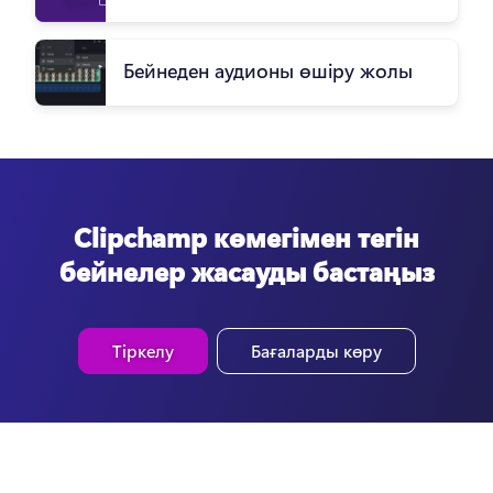
Бейнеден аудионы өшіру жолы
Clipchamp көмегімен тегін
бейнелер жасауды бастаңыз
Тіркелу
Бағаларды көру