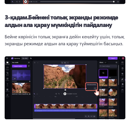
3-қадам.
Бейнені толық экранды режимде
алдын ала қарау мүмкіндігін пайдалану
Бейне көрінісін толық экранға дейін кеңейту үшін, толық 
экранды режимде алдын ала қарау түймешігін басыңыз.