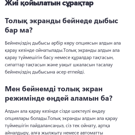
Жиі қойылатын сұрақтар
Толық экранды бейнеде дыбыс
бар ма?
Бейнеңіздің дыбысы әрбір көру опциясын алдын ала 
қарау кезінде ойнатылады.
Толық экранды алдын ала 
қарау түймешігін басу немесе құралдар тақтасын, 
сипаттар тақтасын және уақыт шкаласын тасалау 
бейнеңіздің дыбысына әсер етпейді.
Мен бейнемді толық экран
режимінде өңдей аламын ба?
Алдын ала қарау кезінде сізде шектеулі өңдеу 
опциялары болады.
Толық экранды алдын ала қарау 
түймешігін пайдалансаңыз, сіз тек ойнату, артқа 
айналдыру, алға жылжыту немесе автоматты 