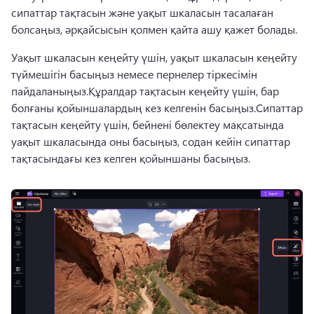
сипаттар тақтасын және уақыт шкаласын тасалаған 
болсаңыз, әрқайсысын қолмен қайта ашу қажет болады.
Уақыт шкаласын кеңейту үшін, уақыт шкаласын кеңейту 
түймешігін басыңыз немесе пернелер тіркесімін 
пайдаланыңыз.
Құралдар тақтасын кеңейту үшін, бар 
болғаны қойыншалардың кез келгенін басыңыз.
Сипаттар 
тақтасын кеңейту үшін, бейнені бөлектеу мақсатында 
уақыт шкаласында оны басыңыз, содан кейін сипаттар 
тақтасындағы кез келген қойыншаны басыңыз.