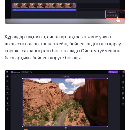
Құралдар тақтасын, сипаттар тақтасын және уақыт 
шкаласын тасалағаннан кейін, бейнені алдын ала қарау 
көрінісі сахнаның көп бөлігін алады.
Ойнату түймешігін 
басу арқылы бейнені көруге болады.