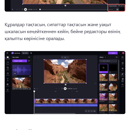
Құралдар тақтасын, сипаттар тақтасын және уақыт 
шкаласын кеңейткеннен кейін, бейне редакторы өзінің 
қалыпты көрінісіне оралады.