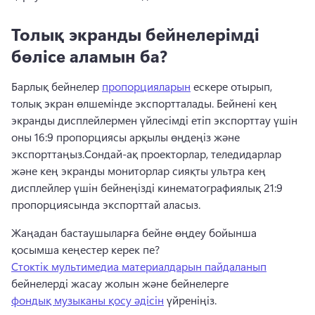
Толық экранды бейнелерімді
бөлісе аламын ба?
Барлық бейнелер 
пропорцияларын
 ескере отырып, 
толық экран өлшемінде экспортталады. 
Бейнені кең 
экранды дисплейлермен үйлесімді етіп экспорттау үшін 
оны 16:9 пропорциясы арқылы өңдеңіз және 
экспорттаңыз.
Сондай-ақ проекторлар, теледидарлар 
және кең экранды мониторлар сияқты ультра кең 
дисплейлер үшін бейнеңізді кинематографиялық 21:9 
пропорциясында экспорттай аласыз.
Жаңадан бастаушыларға бейне өңдеу бойынша 
қосымша кеңестер керек пе?
Стоктік мультимедиа материалдарын пайдаланып
бейнелерді жасау жолын және бейнелерге 
фондық музыканы қосу әдісін
 үйреніңіз. 