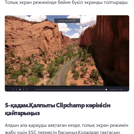
Толық экран режимінде бейне бүкіл экранды толтырады.
5-қадам.
Қалпыты Clipchamp көрінісін
қайтарыңыз
Алдын ала қарауды аяқтаған кезде, толық экран режимін 
жабу үшін ESC пернесін басыңыз.
Құралдар тақтасын, 