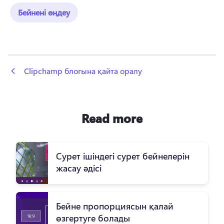
Бейнені өңдеу
 Clipchamp блогына қайта оралу
Read more
Сурет ішіндегі сурет бейнелерін
жасау әдісі
Бейне пропорциясын қалай
өзгертуге болады