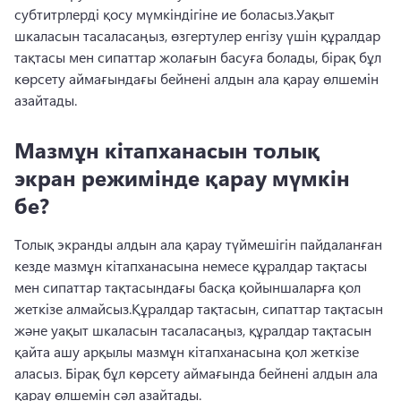
субтитрлерді қосу мүмкіндігіне ие боласыз.
Уақыт 
шкаласын тасаласаңыз, өзгертулер енгізу үшін құралдар 
тақтасы мен сипаттар жолағын басуға болады, бірақ бұл 
көрсету аймағындағы бейнені алдын ала қарау өлшемін 
азайтады.
Мазмұн кітапханасын толық
экран режимінде қарау мүмкін
бе?
Толық экранды алдын ала қарау түймешігін пайдаланған 
кезде мазмұн кітапханасына немесе құралдар тақтасы 
мен сипаттар тақтасындағы басқа қойыншаларға қол 
жеткізе алмайсыз.
Құралдар тақтасын, сипаттар тақтасын 
және уақыт шкаласын тасаласаңыз, құралдар тақтасын 
қайта ашу арқылы мазмұн кітапханасына қол жеткізе 
аласыз. Бірақ бұл көрсету аймағында бейнені алдын ала 
қарау өлшемін сәл азайтады.