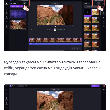
Құралдар тақтасы мен сипаттар тақтасын тасалағаннан 
кейін, экранда тек сахна мен өңдеудің уақыт шкаласы 
қалады.