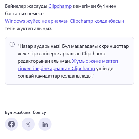
Бейнелер жасауды 
Clipchamp
 көмегімен бүгіннен 
бастаңыз немесе 
Windows жүйесіне арналған Clipchamp қолданбасын
тегін жүктеп алыңыз. 
"Назар аударыңыз!
 Бұл мақаладағы скриншоттар 
жеке тіркелгілерге арналған Clipchamp 
редакторынан алынған. 
Жұмыс және мектеп 
тіркелгілеріне арналған Clipchamp
 үшін де 
сондай қағидаттар қолданылады." 
Бұл жазбаны бөлісу