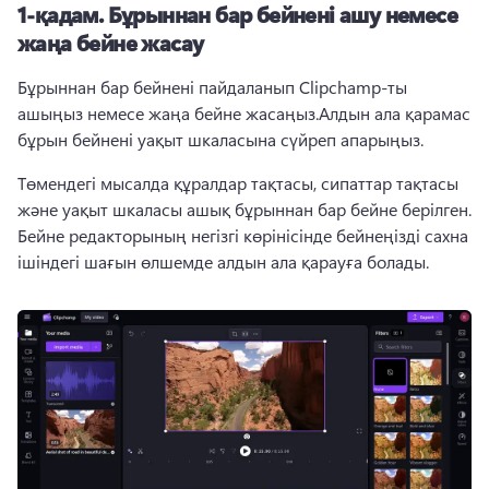
1-қадам.
Бұрыннан бар бейнені ашу немесе
жаңа бейне жасау
Бұрыннан бар бейнені пайдаланып Clipchamp-ты 
ашыңыз немесе жаңа бейне жасаңыз.
Алдын ала қарамас 
бұрын бейнені уақыт шкаласына сүйреп апарыңыз.
Төмендегі мысалда құралдар тақтасы, сипаттар тақтасы 
және уақыт шкаласы ашық бұрыннан бар бейне берілген. 
Бейне редакторының негізгі көрінісінде бейнеңізді сахна 
ішіндегі шағын өлшемде алдын ала қарауға болады.