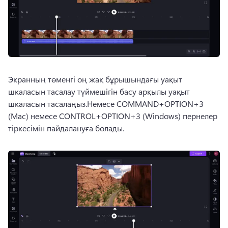
Экранның төменгі оң жақ бұрышындағы уақыт 
шкаласын тасалау түймешігін басу арқылы уақыт 
шкаласын тасалаңыз.
Немесе COMMAND+OPTION+3 
(Mac) немесе CONTROL+OPTION+3 (Windows) пернелер 
тіркесімін пайдалануға болады.