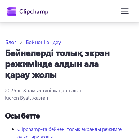
өту
Блог
Бейнені өңдеу
Бейнелерді толық экран
режимінде алдын ала
қарау жолы
2025 ж. 8 тамыз
күні жаңартылған
Жүйеге кіру
Kieron Byatt
жазған
Тегін қолданып көру
Осы бетте
Clipchamp-та бейнені толық экранды режимге
ауыстыру жолы