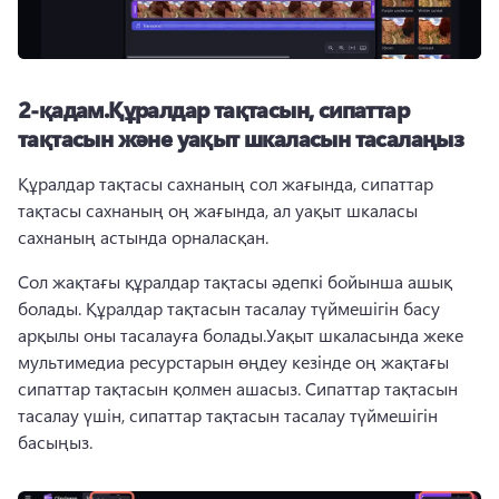
2-қадам.
Құралдар тақтасын, сипаттар
тақтасын және уақыт шкаласын тасалаңыз
Құралдар тақтасы сахнаның сол жағында, сипаттар 
тақтасы сахнаның оң жағында, ал уақыт шкаласы 
сахнаның астында орналасқан.
Сол жақтағы құралдар тақтасы әдепкі бойынша ашық 
болады. Құралдар тақтасын тасалау түймешігін басу 
арқылы оны тасалауға болады.
Уақыт шкаласында жеке 
мультимедиа ресурстарын өңдеу кезінде оң жақтағы 
сипаттар тақтасын
 қолмен ашасыз. 
Сипаттар тақтасын 
тасалау үшін, сипаттар тақтасын тасалау түймешігін 
басыңыз.