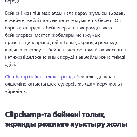
береді.
Бейнені кең пішімде алдын ала қарау жұмысыңыздың 
егжей-тегжейлі шолуын көруге мүмкіндік береді. Ол 
барлық жанрдағы бейнелер үшін жарамды: жеке 
бейнелерден мектеп жобалары мен жұмыс 
презентацияларына дейін.
Толық экранды режимде 
алдын ала қарау — бейнені экспорттамай-ақ жасалған 
нәтижені дәл және анық көрудің ыңғайлы және тиімді 
әдісі.
Clipchamp бейне редакторында
 бейнелерді экран 
өлшеміне қатысты шектеулерсіз жылдам көру жолын 
үйреніңіз. 
Clipchamp-та бейнені толық
экранды режимге ауыстыру жолы