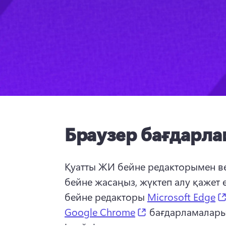
Браузер бағдарл
Қуатты ЖИ бейне редакторымен ве
бейне жасаңыз, жүктеп алу қажет е
бейне редакторы 
Microsoft Edge
(opens in a new t
Google Chrome
 бағдарламалары