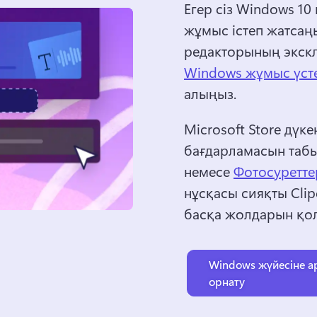
Егер сіз Windows 10
жұмыс істеп жатсаңы
редакторының экскл
Windows жұмыс үсте
алыңыз. 
Microsoft Store дүк
бағдарламасын табы
немесе 
Фотосуретт
нұсқасы сияқты Clip
басқа жолдарын қол
Windows жүйесіне а
орнату