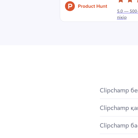
5.0 — 500
пікір
Clipchamp бе
Clipchamp қа
Clipchamp ба