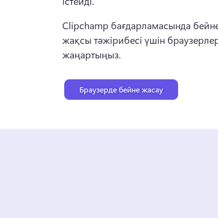
істейді. 
Clipchamp бағдарламасында бейнен
жақсы тәжірибесі үшін браузерлерд
жаңартыңыз. 
Браузерде бейне жасау