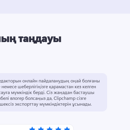
ның таңдауы
едакторын онлайн пайдаланудың оңай болғаны 
 немесе шеберлігіңізге қарамастан кез келген 
ауға мүмкіндік берді. 
Сіз жаңадан бастаушы 
белі влогер болсаңыз да, Clipchamp сізге 
 шексіз экспорттау мүмкіндіктерін ұсынады. 