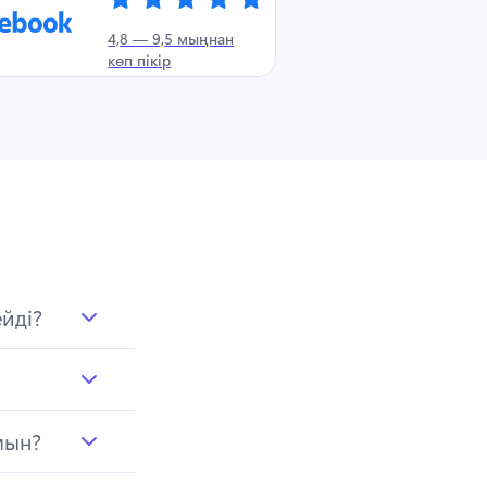
4,8 — 9,5 мыңнан
көп пікір
йді?
мын?