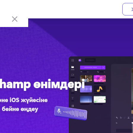
champ өнімдері
не iOS жүйесіне 
бейне өңдеу 