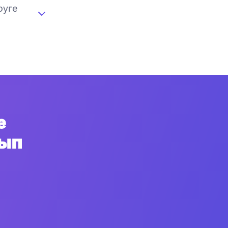
руге
е
нып