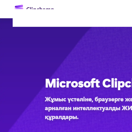
өту
Microsoft Clip
Жүйеге кіру
Жұмыс үстеліне, браузерге жә
Тегін қолданып көру
арналған интеллектуалды ЖИ 
құралдары. 