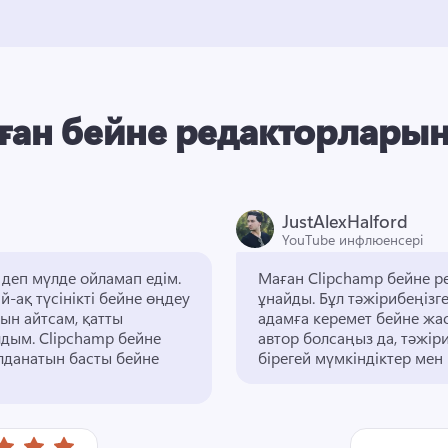
ан бейне редакторлары
JustAlexHalford
YouTube инфлюенсері
Тегін нұсқада осы мүмкіндіктердің бәрі болады деп мүлде ойламап едім. 
Маған Clipchamp бейне р
-ақ түсінікті бейне өңдеу 
ұнайды. 
Бұл тәжірибеңізге
н айтсам, қатты 
адамға керемет бейне жас
лдым. 
Clipchamp бейне 
автор болсаңыз да, тәжіри
лданатын басты бейне 
бірегей мүмкіндіктер мен