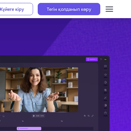
Жүйеге кіру
Тегін қолданып көру