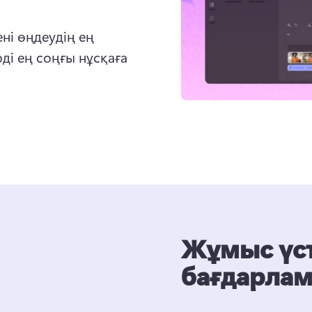
і өңдеудің ең 
і ең соңғы нұсқаға 
Жұмыс үст
бағдарла