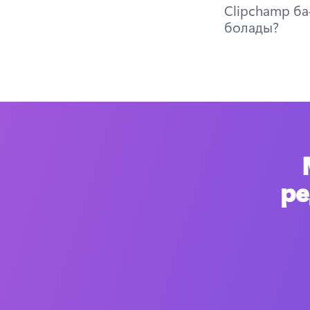
Clipchamp ба
болады?
ре