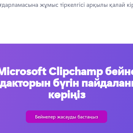
ғдарламасына жұмыс тіркелгісі арқылы қалай кі
Microsoft Clipchamp бейн
дакторын бүгін пайдала
көріңіз
Бейнелер жасауды бастаңыз