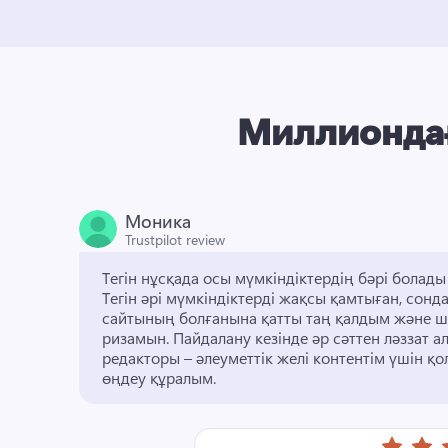
Миллиондағ
Моника
Trustpilot review
Тегін әрі мүмкіндіктерді жақсы қамтыған, сондай
сайтының болғанына қатты таң қалдым және шы
ризамын. 
Пайдалану кезінде әр сәттен ләззат а
редакторы – әлеуметтік желі контентім үшін қо
өңдеу құралым. 