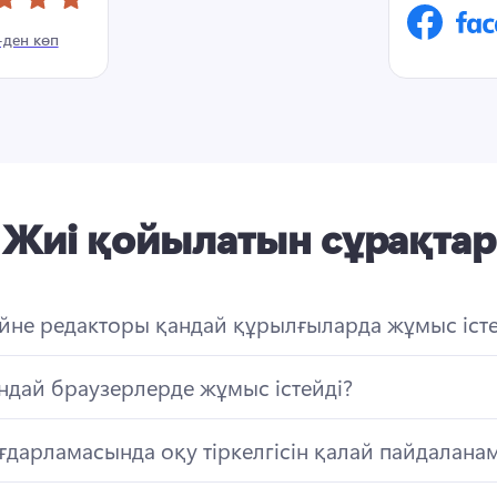
-ден көп
Жиі қойылатын сұрақтар
йне редакторы қандай құрылғыларда жұмыс істе
ндай браузерлерде жұмыс істейді?
ғдарламасында оқу тіркелгісін қалай пайдалана