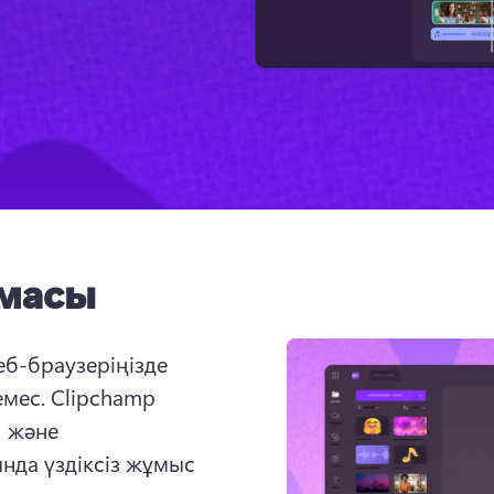
амасы
б-браузеріңізде 
мес. 
Clipchamp 
(opens in a new tab)
 және 
ab)
нда үздіксіз жұмыс 