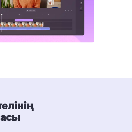
елінің
масы