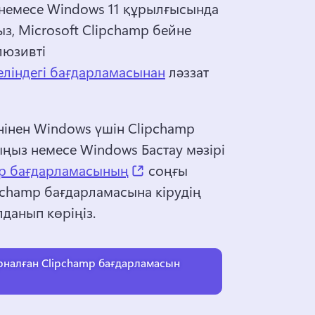
 немесе Windows 11 құрылғысында 
з, Microsoft Clipchamp бейне 
юзивті 
ліндегі бағдарламасынан
 ләззат 
енінен Windows үшін Clipchamp 
ңыз немесе Windows Бастау мәзірі 
(opens in a new tab)
ер бағдарламасының
 соңғы 
champ бағдарламасына кірудің 
данып көріңіз. 
рналған Clipchamp бағдарламасын