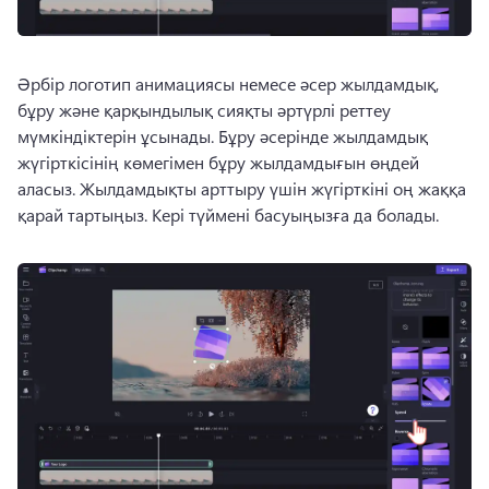
Әрбір логотип анимациясы немесе әсер жылдамдық, 
бұру және қарқындылық сияқты әртүрлі реттеу 
мүмкіндіктерін ұсынады. 
Бұру әсерінде жылдамдық 
жүгірткісінің көмегімен бұру жылдамдығын өңдей 
аласыз. 
Жылдамдықты арттыру үшін жүгірткіні оң жаққа 
қарай тартыңыз. 
Кері түймені басуыңызға да болады. 