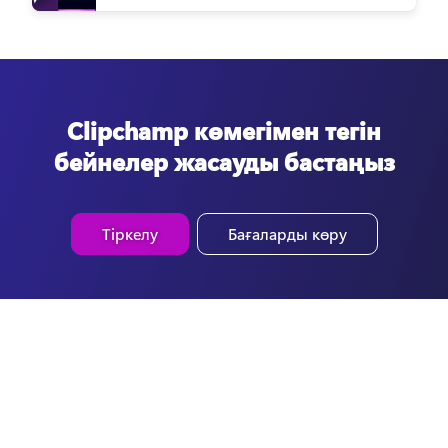
Clipchamp көмегімен тегін
бейнелер жасауды бастаңыз
Тіркелу
Бағаларды көру