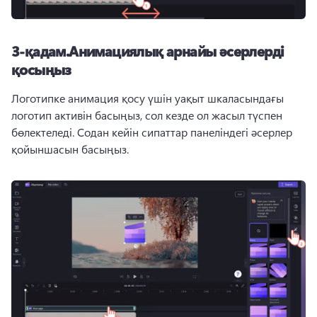
3-қадам.
Анимациялық арнайы әсерлерді
қосыңыз
Логотипке анимация қосу үшін уақыт шкаласындағы 
логотип активін басыңыз, сол кезде ол жасыл түспен 
бөлектеледі. Содан кейін 
сипаттар панеліндегі
 әсерлер 
қойыншасын басыңыз. 