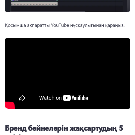
Қосымша ақпаратты YouTube нұсқаулығынан қараңыз. 
Бренд бейнелерін жақсартудың 5