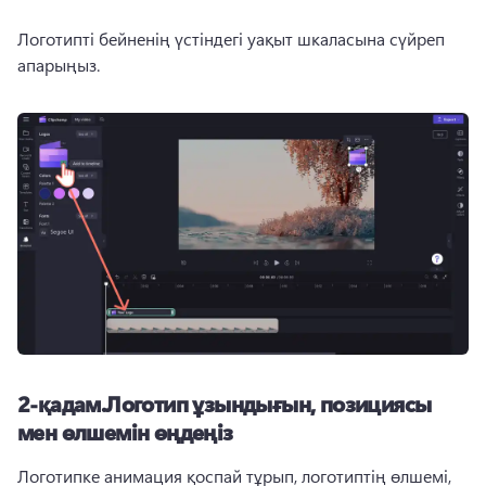
Логотипті бейненің үстіндегі уақыт шкаласына сүйреп 
апарыңыз. 
2-қадам.
Логотип ұзындығын, позициясы
мен өлшемін өңдеңіз
Логотипке анимация қоспай тұрып, логотиптің өлшемі, 