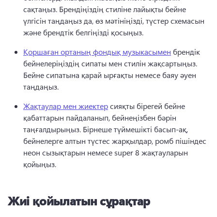
сақтаңыз. 
Брендіңіздің стиліне лайықты бейне 
үлгісін таңдаңыз да, өз мәтініңізді, түстер схемасын 
және брендтік белгіңізді қосыңыз. 
Қоршаған ортаның фондық музыкасымен
 брендік 
бейнелеріңіздің сипаты мен стилін жақсартыңыз. 
Бейне сипатына қарай ырғақты немесе баяу әуен 
таңдаңыз. 
Жақтаулар мен жиектер
 сияқты бірегей бейне 
қабаттарын пайдаланып, бейнеңізбен бәрін 
таңғалдырыңыз. 
Бірнеше түймешікті басып-ақ, 
бейнелерге алтын түстес жарқылдар, ромб пішіндес 
неон сызықтарын немесе super 8 жақтауларын 
қойыңыз. 
Жиі қойылатын сұрақтар