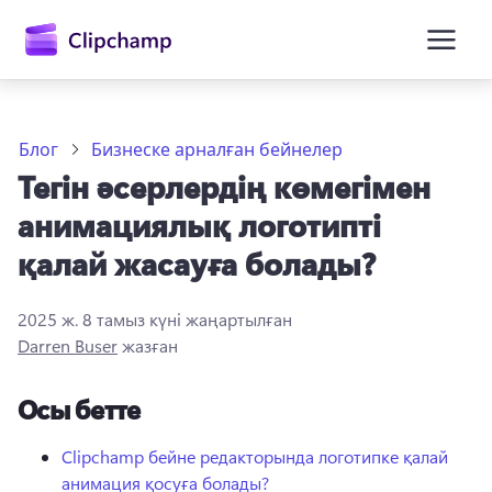
өту
Блог
Бизнеске арналған бейнелер
Тегін әсерлердің көмегімен
анимациялық логотипті
қалай жасауға болады?
2025 ж. 8 тамыз
күні жаңартылған
Жүйеге кіру
Darren Buser
жазған
Тегін қолданып көру
Осы бетте
Clipchamp бейне редакторында логотипке қалай
анимация қосуға болады?