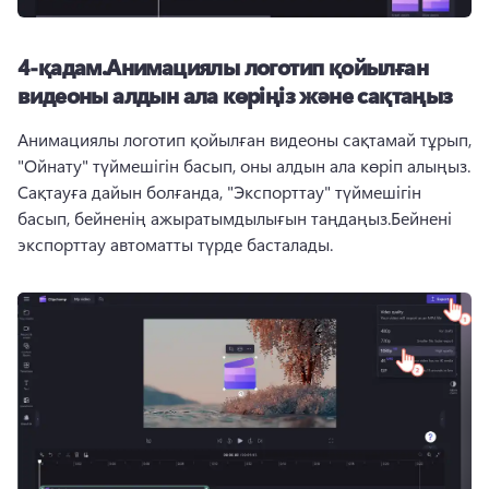
4-қадам.
Анимациялы логотип қойылған
видеоны алдын ала көріңіз және сақтаңыз
Анимациялы логотип қойылған видеоны сақтамай тұрып, 
"Ойнату" түймешігін басып, оны алдын ала көріп алыңыз. 
Сақтауға дайын болғанда, "Экспорттау" түймешігін 
басып, бейненің ажыратымдылығын таңдаңыз.
Бейнені 
экспорттау автоматты түрде басталады. 