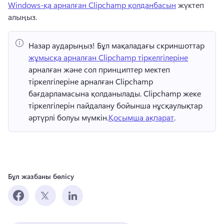
Windows-қа арналған Clipchamp қолданбасын
 жүктеп 
алыңыз. 
Назар аударыңыз!
 Бұл мақаладағы скриншоттар ⁠ 
жұмысқа арналған Clipchamp тіркелгілеріне
арналған және сол принциптер мектеп 
тіркелгілеріне арналған Clipchamp 
бағдарламасына қолданылады. 
Clipchamp жеке 
тіркелгілерін пайдалану бойынша нұсқаулықтар 
әртүрлі болуы мүмкін.
Қосымша ақпарат
. 
Бұл жазбаны бөлісу