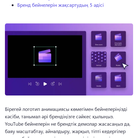
Бренд бейнелерін жақсартудың 5 әдісі
Бірегей логотип анимациясы көмегімен бейнелеріңізді 
кәсіби, танымал әрі брендіңізге сәйкес қылыңыз. 
YouTube бейнелерін не брендтік демолар жасасаңыз да, 
баяу масштабтау, айналдыру, жарқыл, тіпті кедергілер 