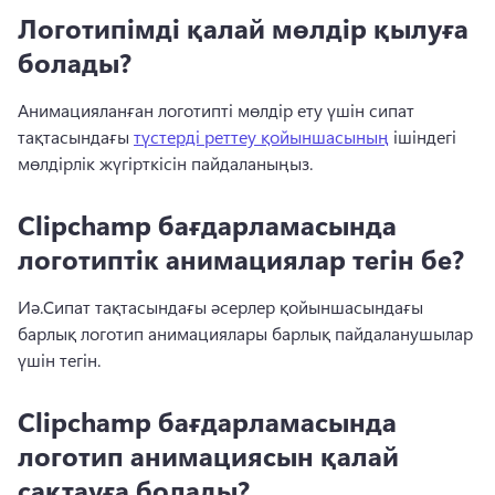
Логотипімді қалай мөлдір қылуға
болады?
Анимацияланған логотипті мөлдір ету үшін сипат 
тақтасындағы 
түстерді реттеу қойыншасының
 ішіндегі 
мөлдірлік жүгірткісін пайдаланыңыз. 
Clipchamp бағдарламасында
логотиптік анимациялар тегін бе?
Иә.
Сипат тақтасындағы әсерлер қойыншасындағы 
барлық логотип анимациялары барлық пайдаланушылар 
үшін тегін.
Clipchamp бағдарламасында
логотип анимациясын қалай
сақтауға болады?