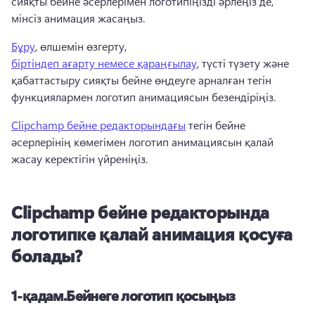
сияқты бейне әсерлерімен логотипіңізді әрлеңіз де, 
мінсіз анимация жасаңыз.
Бұру
, өлшемін өзгерту, 
біртіндеп ағарту немесе қараңғылау
, түсті түзету және 
қабаттастыру сияқты бейне өңдеуге арналған тегін 
функциялармен логотип анимациясын безендіріңіз. 
Clipchamp бейне редакторындағы
 тегін бейне 
әсерлерінің көмегімен логотип анимациясын қалай 
жасау керектігін үйреніңіз. 
Clipchamp бейне редакторында
логотипке қалай анимация қосуға
болады?
1-қадам.
Бейнеге логотип қосыңыз