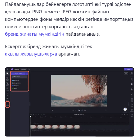
Пайдаланушылар бейнелерге логотипті екі түрлі әдіспен 
қоса алады. 
PNG немесе JPEG логотип файлын 
компьютерден фоны мөлдір кескін ретінде импорттаңыз 
немесе логотиптер қорғалып сақталған 
бренд жинағы мүмкіндігін
 пайдаланыңыз. 
Ескертпе: бренд жинағы мүмкіндігі тек 
ақылы жазылушыларға
 арналған. 