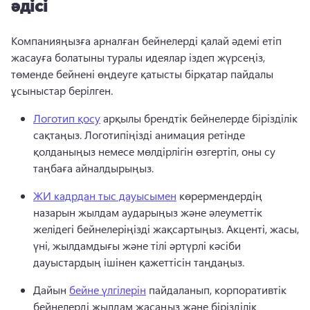
әдісі
Компанияңызға арналған бейнелерді қалай әдемі етіп 
жасауға болатыны туралы идеялар іздеп жүрсеңіз, 
төменде бейнені өңдеуге қатысты бірқатар пайдалы 
ұсыныстар берілген.
Логотип қосу
 арқылы брендтік бейнелерде бірізділік 
сақтаңыз. 
Логотипіңізді анимация ретінде 
қолданыңыз немесе мөлдірлігін өзгертіп, оны су 
таңбаға айналдырыңыз. 
ЖИ кадрдан тыс дауысымен
 көрермендердің 
назарын жылдам аударыңыз және әлеуметтік 
желідегі бейнелеріңізді жақсартыңыз. 
Акценті, жасы, 
үні, жылдамдығы және тілі әртүрлі кәсіби 
дауыстардың ішінен қажеттісін таңдаңыз. 
Дайын 
бейне үлгілерін
 пайдаланып, корпоративтік 
бейнелерді жылдам жасаңыз және бірізділік 