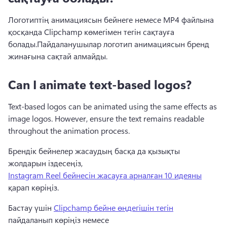
Логотиптің анимациясын бейнеге немесе MP4 файлына 
қосқанда Clipchamp көмегімен тегін сақтауға 
болады.
Пайдаланушылар логотип анимациясын бренд 
жинағына сақтай алмайды.
Can I animate text-based logos?
Text-based logos can be animated using the same effects as 
image logos. However, ensure the text remains readable 
throughout the animation process.
Брендік бейнелер жасаудың басқа да қызықты 
жолдарын іздесеңіз, 
Instagram Reel бейнесін жасауға арналған 10 идеяны
қарап көріңіз. 
Бастау үшін 
Clipchamp бейне өңдегішін тегін
пайдаланып көріңіз немесе 