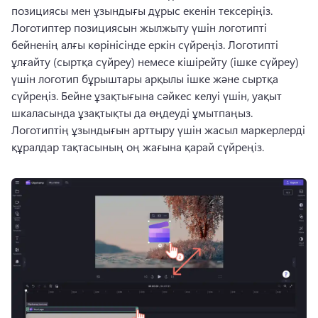
позициясы мен ұзындығы дұрыс екенін тексеріңіз. 
Логотиптер позициясын жылжыту үшін логотипті 
бейненің алғы көрінісінде еркін сүйреңіз. 
Логотипті 
ұлғайту (сыртқа сүйреу) немесе кішірейту (ішке сүйреу) 
үшін логотип бұрыштары арқылы ішке және сыртқа 
сүйреңіз. 
Бейне ұзақтығына сәйкес келуі үшін, уақыт 
шкаласында ұзақтықты да өңдеуді ұмытпаңыз. 
Логотиптің ұзындығын арттыру үшін жасыл маркерлерді 
құралдар тақтасының оң жағына қарай сүйреңіз. 