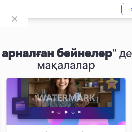
 арналған бейнелер
" д
мақалалар