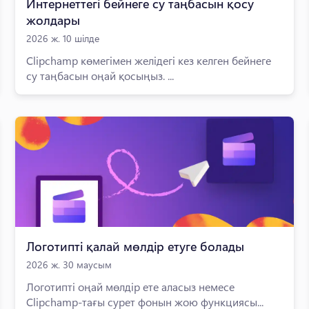
Интернеттегі бейнеге су таңбасын қосу
жолдары
2026 ж. 10 шілде
Clipchamp көмегімен желідегі кез келген бейнеге
су таңбасын оңай қосыңыз. ...
Логотипті қалай мөлдір етуге болады
2026 ж. 30 маусым
Логотипті оңай мөлдір ете аласыз немесе
Clipchamp-тағы сурет фонын жою функциясы...