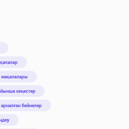
ақалалар
ео мақалалары
бойынша кеңестер
 арналған бейнелер
ңдеу