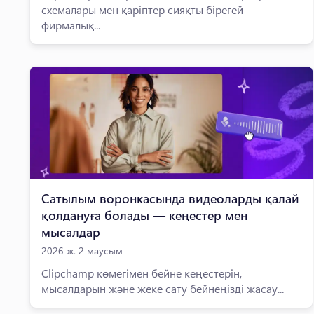
схемалары мен қаріптер сияқты бірегей
фирмалық...
Сатылым воронкасында видеоларды қалай
қолдануға болады — кеңестер мен
мысалдар
2026 ж. 2 маусым
Clipchamp көмегімен бейне кеңестерін,
мысалдарын және жеке сату бейнеңізді жасау...