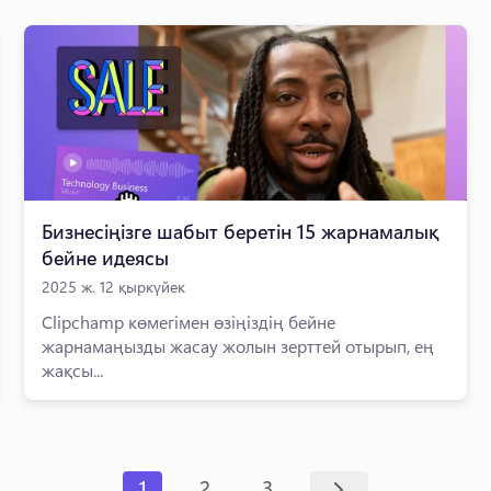
Бизнесіңізге шабыт беретін 15 жарнамалық
бейне идеясы
2025 ж. 12 қыркүйек
Clipchamp көмегімен өзіңіздің бейне
жарнамаңызды жасау жолын зерттей отырып, ең
жақсы...
1
2
3