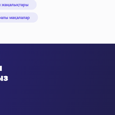
я жаңалықтары
ралы мақалалар
н
ыз