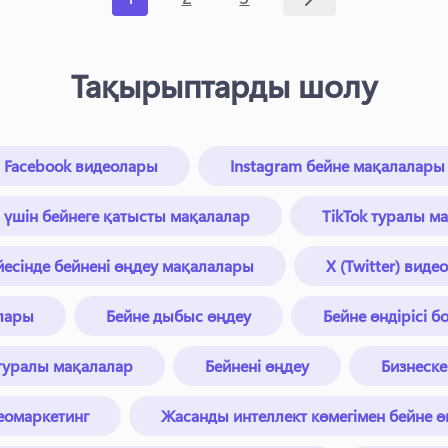
Тақырыптарды шолу
Facebook видеолары
Instagram бейне мақалалары
n үшін бейнеге қатысты мақалалар
TikTok туралы м
есінде бейнені өңдеу мақалалары
X (Twitter) вид
лары
Бейне дыбыс өңдеу
Бейне өндірісі 
 туралы мақалалар
Бейнені өңдеу
Бизнеске
еомаркетинг
Жасанды интеллект көмегімен бейне ө