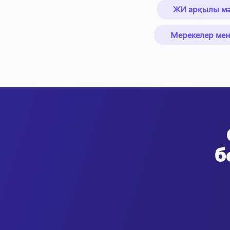
ЖИ арқылы мәт
Мерекелер мен
б