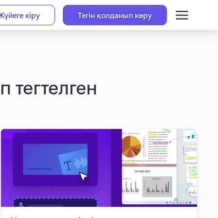
Жүйеге кіру
Тегін қолданып көру
еп тегтелген