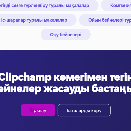
інді сөзге түрлендіру туралы мақалалар
Компани
 іс-шаралар туралы мақалалар
Ойын бейнелері ту
Оқу бейнелері
Clipchamp көмегімен тегі
ейнелер жасауды бастаң
Тіркелу
Бағаларды көру