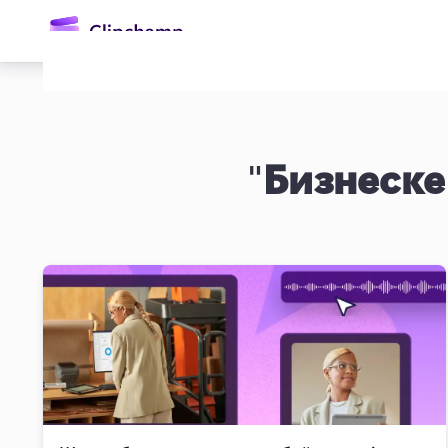
өту
"
Бизнеске
Жүйеге кіру
Тегін қолданып көру