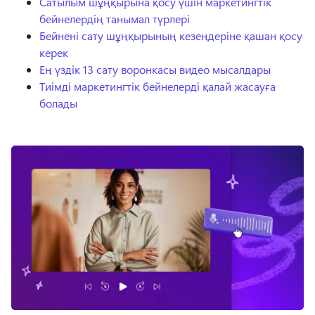
Сатылым шұңқырына қосу үшін маркетингтік
бейнелердің танымал түрлері
Бейнені сату шұңқырының кезеңдеріне қашан қосу
керек
Ең үздік 13 сату воронкасы видео мысалдары
Тиімді маркетингтік бейнелерді қалай жасауға
болады