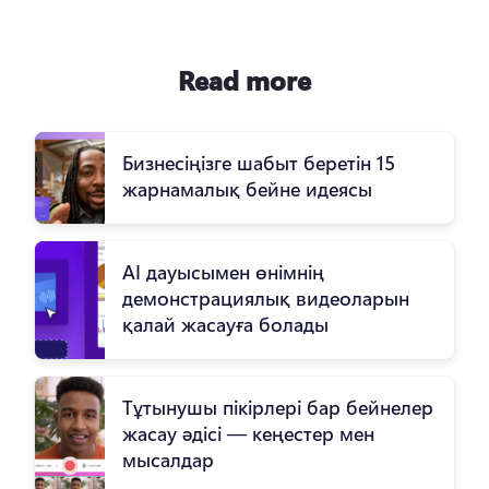
Read more
Бизнесіңізге шабыт беретін 15
жарнамалық бейне идеясы
AI дауысымен өнімнің
демонстрациялық видеоларын
қалай жасауға болады
Тұтынушы пікірлері бар бейнелер
жасау әдісі — кеңестер мен
мысалдар