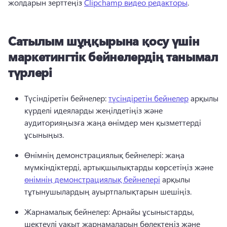
жолдарын зерттеңіз 
Clipchamp видео редакторы
. 
Сатылым шұңқырына қосу үшін
маркетингтік бейнелердің танымал
түрлері
Түсіндіретін бейнелер: 
түсіндіретін бейнелер
 арқылы 
күрделі идеяларды жеңілдетіңіз және 
аудиторияңызға жаңа өнімдер мен қызметтерді 
ұсыныңыз. 
Өнімнің демонстрациялық бейнелері: жаңа 
мүмкіндіктерді, артықшылықтарды көрсетіңіз және 
өнімнің демонстрациялық бейнелері
 арқылы 
тұтынушылардың ауыртпалықтарын шешіңіз. 
Жарнамалық бейнелер: Арнайы ұсыныстарды, 
шектеулі уақыт жарнамаларын бөлектеңіз және 