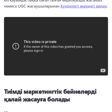
немесе UGC жасаушыларынан 
Күнделікті өмірдегі видео
. 
Тиімді маркетингтік бейнелерді
қалай жасауға болады