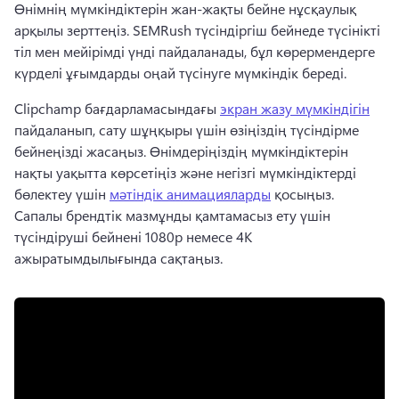
Өнімнің мүмкіндіктерін жан-жақты бейне нұсқаулық 
арқылы зерттеңіз. 
SEMRush түсіндіргіш бейнеде түсінікті 
тіл мен мейірімді үнді пайдаланады, бұл көрермендерге 
күрделі ұғымдарды оңай түсінуге мүмкіндік береді. 
Clipchamp бағдарламасындағы 
экран жазу мүмкіндігін
пайдаланып, сату шұңқыры үшін өзіңіздің түсіндірме 
бейнеңізді жасаңыз. 
Өнімдеріңіздің мүмкіндіктерін 
нақты уақытта көрсетіңіз және негізгі мүмкіндіктерді 
бөлектеу үшін 
мәтіндік анимацияларды
 қосыңыз. 
Сапалы брендтік мазмұнды қамтамасыз ету үшін 
түсіндіруші бейнені 1080p немесе 4K 
ажыратымдылығында сақтаңыз. 