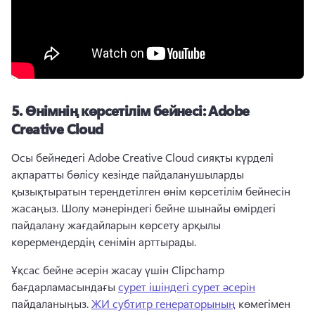
5.
Өнімнің көрсетілім бейнесі: Adobe
Creative Cloud
Осы бейнедегі Adobe Creative Cloud сияқты күрделі 
ақпаратты бөлісу кезінде пайдаланушыларды 
қызықтыратын тереңдетілген өнім көрсетілім бейнесін 
жасаңыз. 
Шолу мәнеріндегі бейне шынайы өмірдегі 
пайдалану жағдайларын көрсету арқылы 
көрермендердің сенімін арттырады. 
Ұқсас бейне әсерін жасау үшін Clipchamp 
бағдарламасындағы 
сурет ішіндегі сурет әсерін
пайдаланыңыз. 
ЖИ субтитр генераторының
 көмегімен 