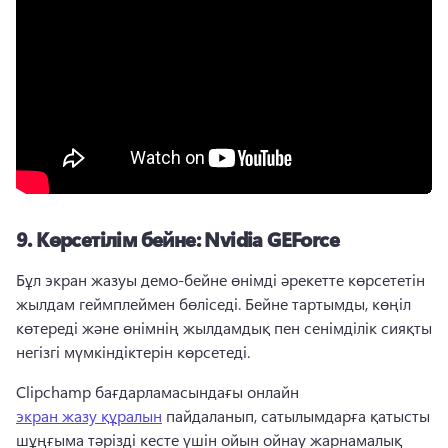
9.
Көрсетілім бейне: Nvidia GEForce
Бұл экран жазуы демо-бейне өнімді әрекетте көрсететін 
жылдам геймплеймен бөліседі. 
Бейне тартымды, көңіл 
көтереді және өнімнің жылдамдық пен сенімділік сияқты 
негізгі мүмкіндіктерін көрсетеді. 
Clipchamp бағдарламасындағы онлайн 
экран жазу құралын
 пайдаланып, сатылымдарға қатысты 
шұңғыма тәрізді кесте үшін ойын ойнау жарнамалық 