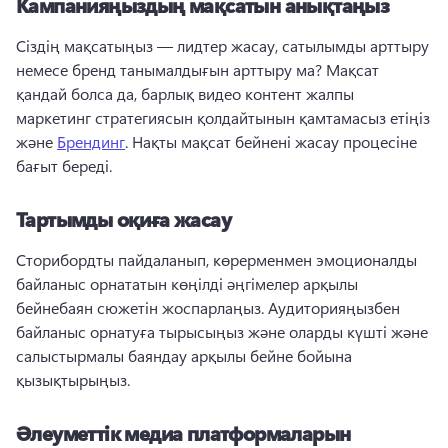
Кампанияңыздың мақсатын анықтаңыз
Сіздің мақсатыңыз — лидтер жасау, сатылымды арттыру 
немесе бренд танымалдығын арттыру ма? 
Мақсат 
қандай болса да, барлық видео контент жалпы 
маркетинг стратегиясын қолдайтынын қамтамасыз етіңіз 
және 
Брендинг
. 
Нақты мақсат бейнені жасау процесіне 
бағыт береді. 
Тартымды оқиға жасау
Сторибордты пайдаланып, көрерменмен эмоционалды 
байланыс орнататын көңілді әңгімелер арқылы 
бейнебаян сюжетін жоспарлаңыз. 
Аудиторияңызбен 
байланыс орнатуға тырысыңыз және оларды күшті және 
салыстырмалы баяндау арқылы бейне бойына 
қызықтырыңыз. 
Әлеуметтік медиа платформаларын