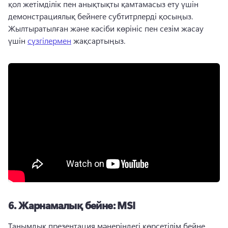
қол жетімділік пен анықтықты қамтамасыз ету үшін 
демонстрациялық бейнеге субтитрлерді қосыңыз. 
Жылтыратылған және кәсіби көрініс пен сезім жасау 
үшін 
сүзгілермен
 жақсартыңыз. 
6.
Жарнамалық бейне: MSI
Танымдық презентация мәнеріндегі көрсетілім бейне 