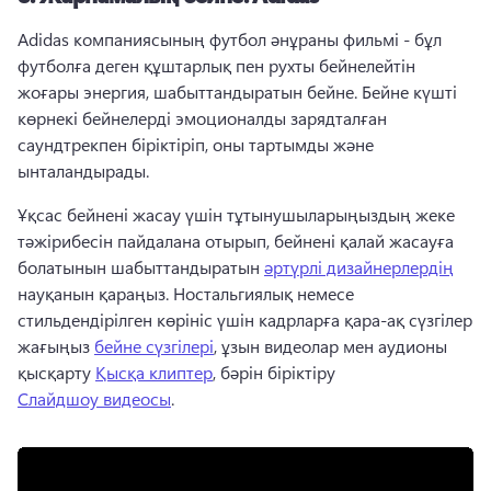
Adidas компаниясының футбол әнұраны фильмі - бұл 
футболға деген құштарлық пен рухты бейнелейтін 
жоғары энергия, шабыттандыратын бейне. 
Бейне күшті 
көрнекі бейнелерді эмоционалды зарядталған 
саундтрекпен біріктіріп, оны тартымды және 
ынталандырады. 
Ұқсас бейнені жасау үшін тұтынушыларыңыздың жеке 
тәжірибесін пайдалана отырып, бейнені қалай жасауға 
болатынын шабыттандыратын 
әртүрлі дизайнерлердің
науқанын қараңыз. 
Ностальгиялық немесе 
стильдендірілген көрініс үшін кадрларға қара-ақ сүзгілер 
жағыңыз 
бейне сүзгілері
, ұзын видеолар мен аудионы 
қысқарту 
Қысқа клиптер
, бәрін біріктіру 
Слайдшоу видеосы
. 