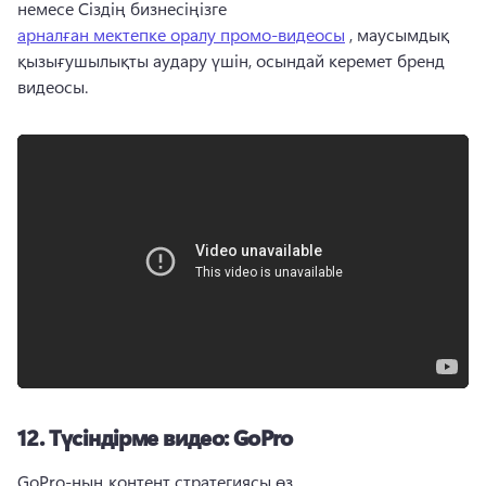
немесе Сіздің бизнесіңізге 
арналған мектепке оралу промо-видеосы
 , маусымдық 
қызығушылықты аудару үшін, осындай керемет бренд 
видеосы. 
12.
Түсіндірме видео: GoPro
GoPro-ның контент стратегиясы өз 