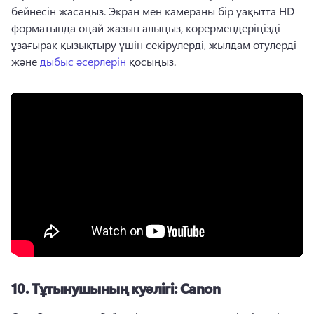
бейнесін жасаңыз. 
Экран мен камераны бір уақытта HD 
форматында оңай жазып алыңыз, көрермендеріңізді 
ұзағырақ қызықтыру үшін секірулерді, жылдам өтулерді 
және 
дыбыс әсерлерін
 қосыңыз. 
10.
Тұтынушының куәлігі: Canon