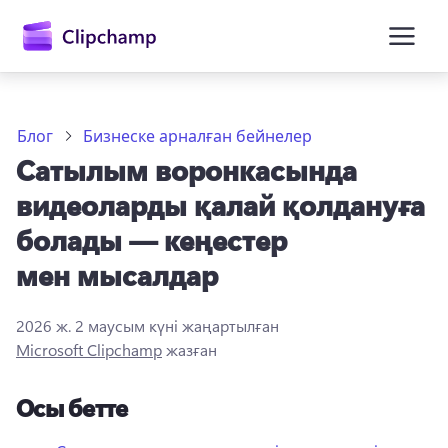
өту
Блог
Бизнеске арналған бейнелер
Сатылым воронкасында
видеоларды қалай қолдануға
болады — кеңестер
мен мысалдар
Жүйеге кіру
2026 ж. 2 маусым
күні жаңартылған
Тегін қолданып көру
Microsoft Clipchamp
жазған
Осы бетте