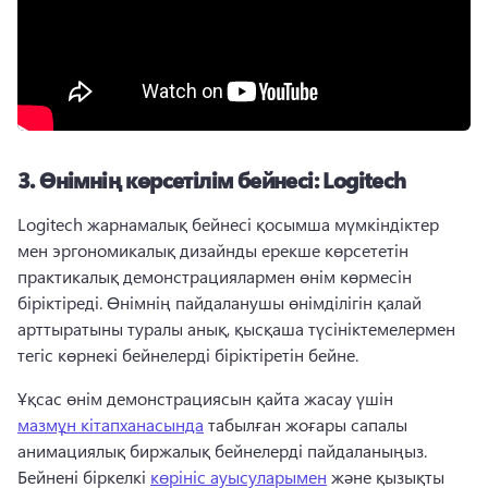
3.
Өнімнің көрсетілім бейнесі: Logitech
Logitech жарнамалық бейнесі қосымша мүмкіндіктер 
мен эргономикалық дизайнды ерекше көрсететін 
практикалық демонстрациялармен өнім көрмесін 
біріктіреді. 
Өнімнің пайдаланушы өнімділігін қалай 
арттыратыны туралы анық, қысқаша түсініктемелермен 
тегіс көрнекі бейнелерді біріктіретін бейне. 
Ұқсас өнім демонстрациясын қайта жасау үшін 
мазмұн кітапханасында
 табылған жоғары сапалы 
анимациялық биржалық бейнелерді пайдаланыңыз. 
Бейнені біркелкі 
көрініс ауысуларымен
 және қызықты 