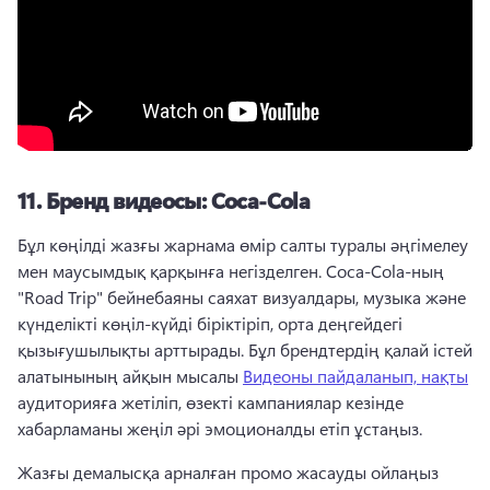
11.
Бренд видеосы: Coca-Cola
Бұл көңілді жазғы жарнама өмір салты туралы әңгімелеу 
мен маусымдық қарқынға негізделген. 
Coca-Cola-ның 
"Road Trip" бейнебаяны саяхат визуалдары, музыка және 
күнделікті көңіл-күйді біріктіріп, орта деңгейдегі 
қызығушылықты арттырады. 
Бұл брендтердің қалай істей 
алатынының айқын мысалы 
Видеоны пайдаланып, нақты
аудиторияға жетіліп, өзекті кампаниялар кезінде 
хабарламаны жеңіл әрі эмоционалды етіп ұстаңыз. 
Жазғы демалысқа арналған промо жасауды ойлаңыз 