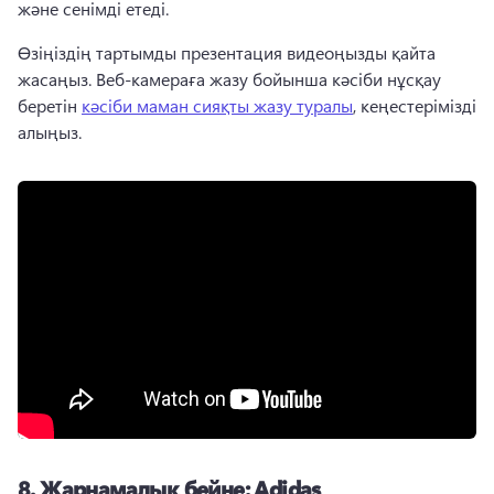
және сенімді етеді. 
Өзіңіздің тартымды презентация видеоңызды қайта 
жасаңыз. 
Веб-камераға жазу бойынша кәсіби нұсқау 
беретін 
кәсіби маман сияқты жазу туралы
, кеңестерімізді 
алыңыз. 
8.
Жарнамалық бейне: Adidas