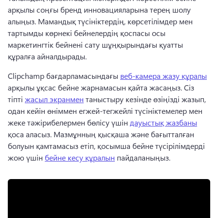
арқылы соңғы бренд инновацияларына терең шолу 
алыңыз. 
Мамандық түсініктердің, көрсетілімдер мен 
тартымды көрнекі бейнелердің қоспасы осы 
маркетингтік бейнені сату шұңқырындағы қуатты 
құралға айналдырады. 
Clipchamp бағдарламасындағы 
веб-камера жазу құралы
арқылы ұқсас бейне жарнамасын қайта жасаңыз. 
Сіз 
тіпті 
жасыл экранмен
 таныстыру кезінде өзіңізді жазып, 
одан кейін өніммен егжей-тегжейлі түсініктемелер мен 
жеке тәжірибелермен бөлісу үшін 
дауыстық жазбаны
қоса аласыз. 
Мазмұнның қысқаша және бағытталған 
болуын қамтамасыз етіп, қосымша бейне түсірілімдерді 
жою үшін 
бейне кесу құралын
 пайдаланыңыз. 