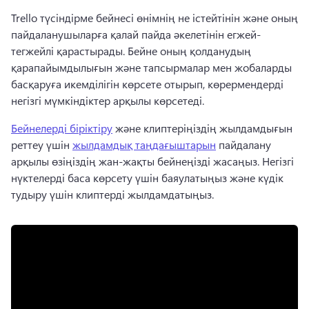
Trello түсіндірме бейнесі өнімнің не істейтінін және оның 
пайдаланушыларға қалай пайда әкелетінін егжей-
тегжейлі қарастырады. 
Бейне оның қолданудың 
қарапайымдылығын және тапсырмалар мен жобаларды 
басқаруға икемділігін көрсете отырып, көрермендерді 
негізгі мүмкіндіктер арқылы көрсетеді. 
Бейнелерді біріктіру
 және клиптеріңіздің жылдамдығын 
реттеу үшін 
жылдамдық таңдағыштарын
 пайдалану 
арқылы өзіңіздің жан-жақты бейнеңізді жасаңыз. 
Негізгі 
нүктелерді баса көрсету үшін баяулатыңыз және күдік 
тудыру үшін клиптерді жылдамдатыңыз. 