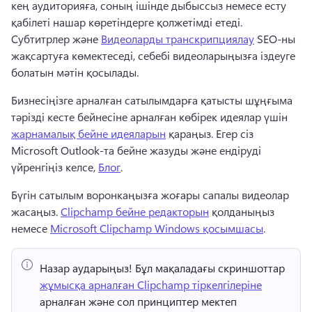
кең аудиторияға, соның ішінде дыбыссыз немесе есту 
қабілеті нашар көретіндерге қолжетімді етеді. 
Субтитрлер және 
Видеоларды транскрипциялау
 SEO-ны 
жақсартуға көмектеседі, себебі видеоларыңызға іздеуге 
болатын мәтін қосылады. 
Бизнесіңізге арналған сатылымдарға қатысты шұңғыма 
тәрізді кесте бейнесіне арналған көбірек идеялар үшін 
жарнамалық бейне идеяларын
 қараңыз. 
Егер сіз 
Microsoft Outlook-та бейне жазуды және ендіруді 
үйренгіңіз келсе, 
Блог
. 
Бүгін сатылым воронкаңызға жоғары сапалы видеолар 
жасаңыз. 
Clipchamp бейне редакторын
 қолданыңыз 
немесе 
Microsoft Clipchamp Windows қосымшасы
. 
Назар аударыңыз!
 Бұл мақаладағы скриншоттар ⁠ 
жұмысқа арналған Clipchamp тіркелгілеріне
арналған және сол принциптер мектеп 