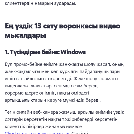
клиенттердің назарын аударады. 
Ең үздік 13 сату воронкасы видео
мысалдары
1.
Түсіндірме бейне: Windows
Бұл промо-бейне өнімге жан-жақты шолу жасап, оның 
жан-жақтылығы мен көп құрылғы пайдаланушылары 
үшін ыңғайлылығын көрсетеді. 
Жеке шолу форматы 
видеоларға жақын әрі сенімді сезім береді, 
көрермендерге өнімнің нақты өмірдегі 
артықшылықтарын көруге мүмкіндік береді. 
Тегін онлайн веб-камера жазғыш арқылы өнімнің үздік 
сәттерін көрсететін нақты тәжірибелерді көрсететін 
клиенттік пікірлер жинаңыз немесе 
Clipchamp-тегі дауыс жазғыш
. 
Сіз тіпті 