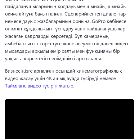
пайдаланушыларының қолдауымен шынайы, шынайы 
оқиға айтуға бағытталған. 
Сценарийленген диалогтар 
немесе дауыс жазбаларының орнына, GoPro көбінесе 
өнімнің құндылығын түсіндіру үшін пайдаланушылар 
жасаған кадрларды көрсетеді. 
Бұл камераның 
әмбебаптығын көрсетуге және әлеуметтік дәлел видео 
мысалдары арқылы өмір салты мен функцияны бір 
уақытта көрсететін сенімділікті арттырады. 
Бизнесіңізге арналған осындай кинематографиялық 
видео жасау үшін 4K ашық ауада түсіруді немесе 
Таймлапс видео түсіріп жатыр
. 