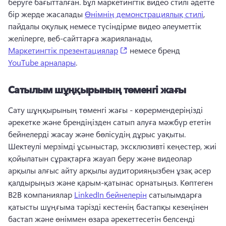
беруге бағытталған. 
Бұл маркетингтік видео стилі әдетте 
бір жерде жасалады 
Өнімнің демонстрациялық стилі
, 
пайдалы оқулық немесе түсіндірме видео әлеуметтік 
желілерге, веб-сайттарға жарияланады, 
(opens in a new tab)
Маркетингтік презентациялар
 немесе бренд 
YouTube арналары
. 
Сатылым шұңқырының төменгі жағы
Сату шұңқырының төменгі жағы - көрермендеріңізді 
әрекетке және брендіңізден сатып алуға мәжбүр ететін 
бейнелерді жасау және бөлісудің дұрыс уақыты. 
Шектеулі мерзімді ұсыныстар, эксклюзивті кеңестер, жиі 
қойылатын сұрақтарға жауап беру және видеолар 
арқылы алғыс айту арқылы аудиторияңызбен ұзақ әсер 
қалдырыңыз және қарым-қатынас орнатыңыз. 
Көптеген 
B2B компаниялар 
LinkedIn бейнелерін
 сатылымдарға 
қатысты шұңғыма тәрізді кестенің бастапқы кезеңінен 
бастап және өніммен өзара әрекеттесетін белсенді 