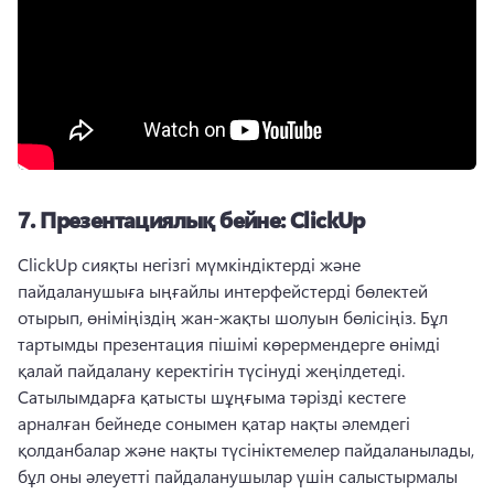
7.
Презентациялық бейне: ClickUp
ClickUp сияқты негізгі мүмкіндіктерді және 
пайдаланушыға ыңғайлы интерфейстерді бөлектей 
отырып, өніміңіздің жан-жақты шолуын бөлісіңіз. 
Бұл 
тартымды презентация пішімі көрермендерге өнімді 
қалай пайдалану керектігін түсінуді жеңілдетеді. 
Сатылымдарға қатысты шұңғыма тәрізді кестеге 
арналған бейнеде сонымен қатар нақты әлемдегі 
қолданбалар және нақты түсініктемелер пайдаланылады, 
бұл оны әлеуетті пайдаланушылар үшін салыстырмалы 