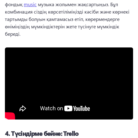
фондық 
music
 музыка жолымен жақсартыңыз. 
Бұл 
комбинация сіздің көрсетіліміңізді кәсіби және көрнекі 
тартымды болуын қамтамасыз етіп, көрермендерге 
өніміңіздің мүмкіндіктерін жете түсінуге мүмкіндік 
береді. 
4.
Түсіндірме бейне: Trello