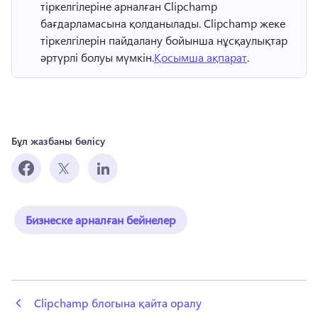
тіркелгілеріне арналған Clipchamp 
бағдарламасына қолданылады. 
Clipchamp жеке 
тіркелгілерін пайдалану бойынша нұсқаулықтар 
әртүрлі болуы мүмкін.
Қосымша ақпарат
. 
Бұл жазбаны бөлісу
Бизнеске арналған бейнелер
 Clipchamp блогына қайта оралу