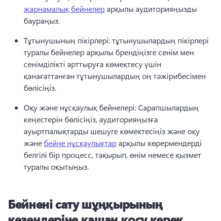
жарнамалық бейнелер
 арқылы аудиторияңызды 
баураңыз. 
Тұтынушының пікірлері: тұтынушылардың пікірлері 
туралы бейнелер арқылы брендіңізге сенім мен 
сенімділікті арттыруға көмектесу үшін 
қанағаттанған тұтынушылардың оң тәжірибесімен 
бөлісіңіз. 
Оқу және нұсқаулық бейнелері: Сарапшылардың 
кеңестерін бөлісіңіз, аудиторияңызға 
ауыртпалықтарды шешуге көмектесіңіз және оқу 
және 
бейне нұсқаулықтар
 арқылы көрермендерді 
белгілі бір процесс, тақырып, өнім немесе қызмет 
туралы оқытыңыз. 
Бейнені сату шұңқырының
кезеңдеріне қашан қосу керек