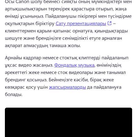
Осы Canon шолу бейнесі сияқты оның мүмкіндіктері мен 
артықшылықтарын тереңірек қарастыра отырып, жаңа 
өнімді ұсыныңыз. 
Пайдаланушы пікірлері мен түсіндірме 
(opens in a
оқулықтарын біріктіру 
Сату презентациялары
 – 
клиенттермен қарым-қатынас орнатуға, қиындықтарды 
шешуге және брендіңізге сенімділікті етуге арналған 
ақпарат алмасудың тамаша жолы. 
Арнайы кадрлар немесе стоктық клиптерді пайдаланып 
ұқсас видео жасаңыз. 
Фондалық музыка
, өніміңіздің 
әрекеттегі жеке немесе сток видеолары және танымал 
брендинг қосыңыз. 
Бейнеңізге кәсіби, бірақ жеке 
көзқарас қосу үшін 
жапсырмаларды
 да пайдалануға 
болады. 