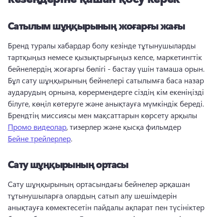
Сатылым шұңқырының жоғарғы жағы
Бренд туралы хабардар болу кезінде тұтынушыларды 
тартқыңыз немесе қызықтырғыңыз келсе, маркетингтік 
бейнелердің жоғарғы бөлігі - бастау үшін тамаша орын. 
Бұл сату шұңқырының бейнелері сатылымға баса назар 
аударудың орнына, көрермендерге сіздің кім екеніңізді 
білуге, көңіл көтеруге және анықтауға мүмкіндік береді. 
Брендтің миссиясы мен мақсаттарын көрсету арқылы 
Промо видеолар
, тизерлер және қысқа фильмдер 
Бейне трейлерлер
. 
Сату шұңқырының ортасы
Сату шұңқырының ортасындағы бейнелер әрқашан 
тұтынушыларға олардың сатып алу шешімдерін 
анықтауға көмектесетін пайдалы ақпарат пен түсініктер 