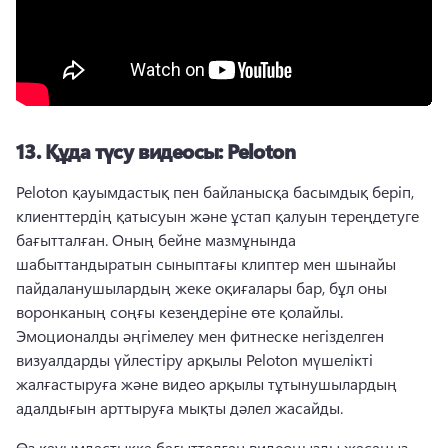
13.
Құда түсу видеосы: Peloton
Peloton қауымдастық пен байланысқа басымдық беріп, 
клиенттердің қатысуын және ұстап қалуын тереңдетуге 
бағытталған. 
Оның бейне мазмұнында 
шабыттандыратын сыныптағы клиптер мен шынайы 
пайдаланушылардың жеке оқиғалары бар, бұл оны 
воронканың соңғы кезеңдеріне өте қолайлы. 
Эмоционалды әңгімелеу мен фитнеске негізделген 
визуалдарды үйлестіру арқылы Peloton мүшелікті 
жалғастыруға және видео арқылы тұтынушылардың 
адалдығын арттыруға мықты дәлел жасайды. 
Өз қауымдастыққа бағытталған видеоңызды жасаңыз 