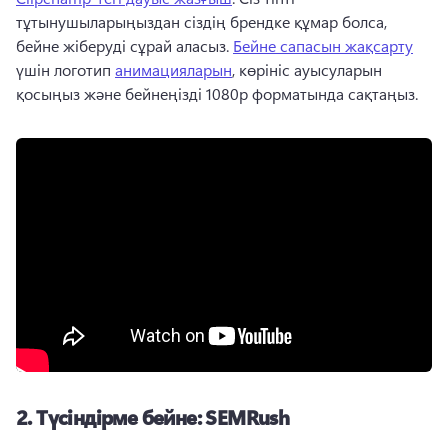
тұтынушыларыңыздан сіздің брендке құмар болса, 
бейне жіберуді сұрай аласыз. 
Бейне сапасын жақсарту
үшін логотип 
анимацияларын
, көрініс ауысуларын 
қосыңыз және бейнеңізді 1080p форматында сақтаңыз. 
2.
Түсіндірме бейне: SEMRush