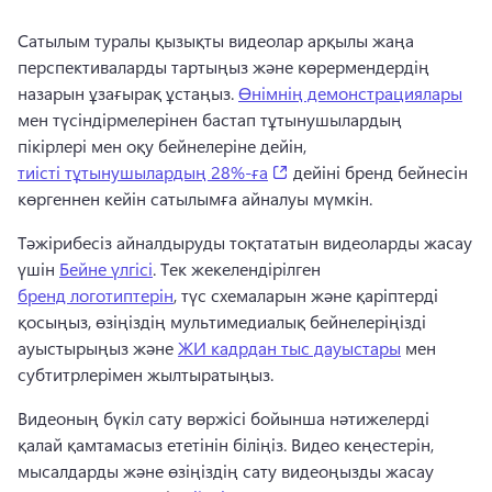
Сатылым туралы қызықты видеолар арқылы жаңа 
перспективаларды тартыңыз және көрермендердің 
назарын ұзағырақ ұстаңыз. 
Өнімнің демонстрациялары
мен түсіндірмелерінен бастап тұтынушылардың 
пікірлері мен оқу бейнелеріне дейін, 
(opens in a new tab)
тиісті тұтынушылардың 28%-ға
 дейіні бренд бейнесін 
көргеннен кейін сатылымға айналуы мүмкін. 
Тәжірибесіз айналдыруды тоқтататын видеоларды жасау 
үшін 
Бейне үлгісі
. 
Тек жекелендірілген 
бренд логотиптерін
, түс схемаларын және қаріптерді 
қосыңыз, өзіңіздің мультимедиалық бейнелеріңізді 
ауыстырыңыз және 
ЖИ кадрдан тыс дауыстары
 мен 
субтитрлерімен жылтыратыңыз. 
Видеоның бүкіл сату вөржісі бойынша нәтижелерді 
қалай қамтамасыз ететінін біліңіз. 
Видео кеңестерін, 
мысалдарды және өзіңіздің сату видеоңызды жасау 