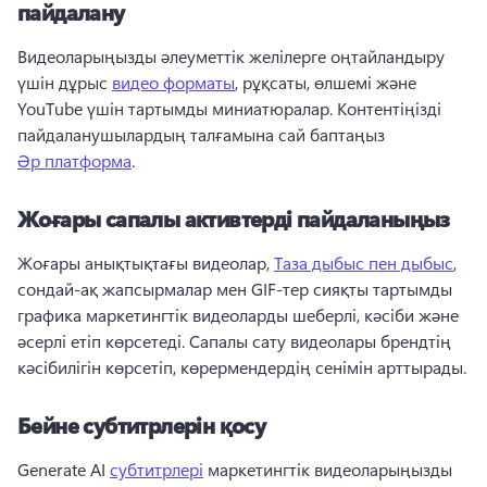
пайдалану
Видеоларыңызды әлеуметтік желілерге оңтайландыру 
үшін дұрыс 
видео форматы
, рұқсаты, өлшемі және 
YouTube үшін тартымды миниатюралар. 
Контентіңізді 
пайдаланушылардың талғамына сай баптаңыз 
Әр платформа
. 
Жоғары сапалы активтерді пайдаланыңыз
Жоғары анықтықтағы видеолар, 
Таза дыбыс пен дыбыс
, 
сондай-ақ жапсырмалар мен GIF-тер сияқты тартымды 
графика маркетингтік видеоларды шеберлі, кәсіби және 
әсерлі етіп көрсетеді. 
Сапалы сату видеолары брендтің 
кәсібилігін көрсетіп, көрермендердің сенімін арттырады. 
Бейне субтитрлерін қосу
Generate AI 
субтитрлері
 маркетингтік видеоларыңызды 