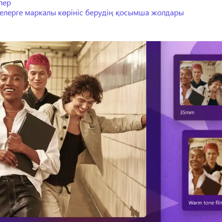
ілер
елерге маркалы көрініс берудің қосымша жолдары