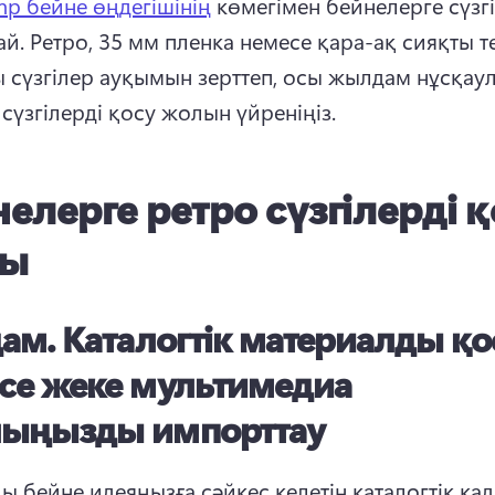
mp бейне өңдегішінің
 көмегімен бейнелерге сүзгі
й. 
Ретро, 35 мм пленка немесе қара-ақ сияқты тег
 сүзгілер ауқымын зерттеп, осы жылдам нұсқаул
сүзгілерді қосу жолын үйреніңіз.
елерге ретро сүзгілерді 
лы
дам.
Каталогтік материалды қо
се жеке мультимедиа
ыңызды импорттау
ы бейне идеяңызға сәйкес келетін каталогтік ка