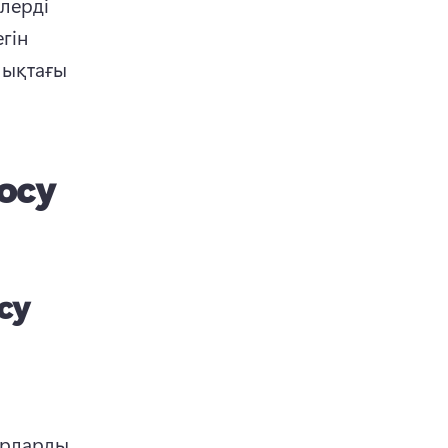
лерді 
ін 
ықтағы 
қосу
су
дрларды 