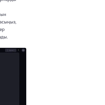
ын 
асыңыз, 
ер 
ады. 