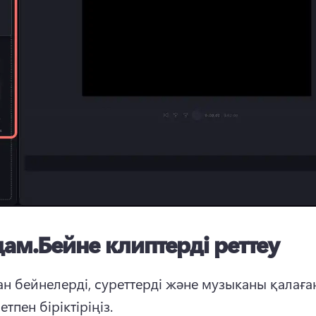
дам.
Бейне клиптерді реттеу
ан бейнелерді, суреттерді және музыканы қалаған
етпен біріктіріңіз.