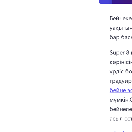
Бейнекө
уақытын
бар бас
Super 8
көрінісі
үрдіс б
градуир
бейне э
мүмкін.
бейнелер
асыл ес