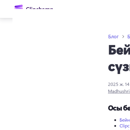
өту
Блог
Б
Бей
сүз
2025 ж. 1
Жүйеге кіру
Madhushri
Тегін қолданып көру
Осы бе
Бейн
Clip