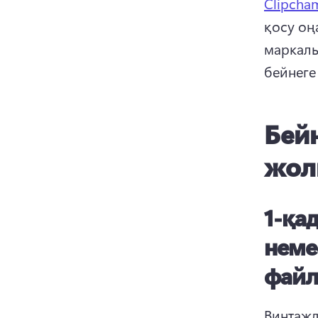
Clipcha
қосу оңа
маркалы
бейнеге 
Бейн
жо
1-қа
неме
файл
Винтажд