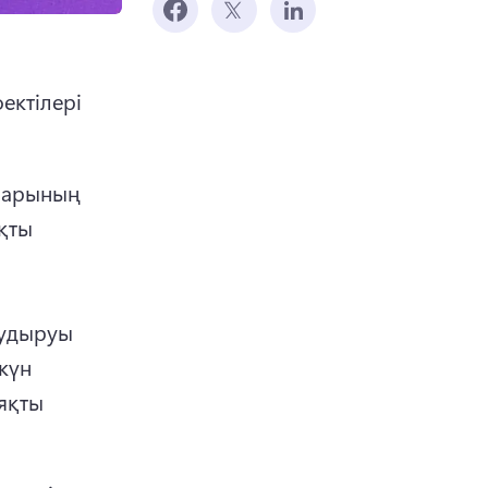
ктілері 
ларының 
қты 
тудыруы 
үн 
яқты 