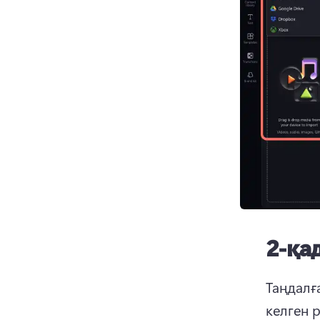
2-қа
Таңдалғ
келген р