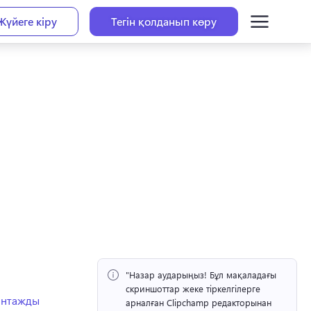
Жүйеге кіру
Тегін қолданып көру
"Назар аударыңыз!
 Бұл мақаладағы 
скриншоттар жеке тіркелгілерге 
винтажды
арналған Clipchamp редакторынан 