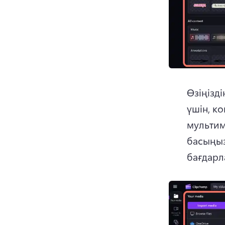
Өзіңізд
үшін, к
мультим
басыңыз
бағдарл