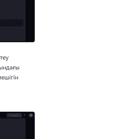
еу 
ындағы 
шігін 