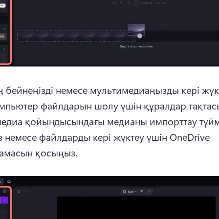
ің бейнеңізді немесе мультимедиаңызды кері жүкт
омпьютер файлдарын шолу үшін құралдар тақтас
едиа қойындысындағы медианы импорттау түйме
 немесе файлдарды кері жүктеу үшін OneDrive 
амасын қосыңыз.