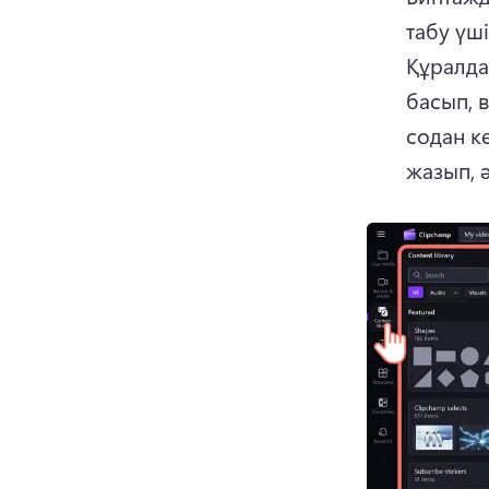
Құралда
басып, 
содан к
жазып, ә