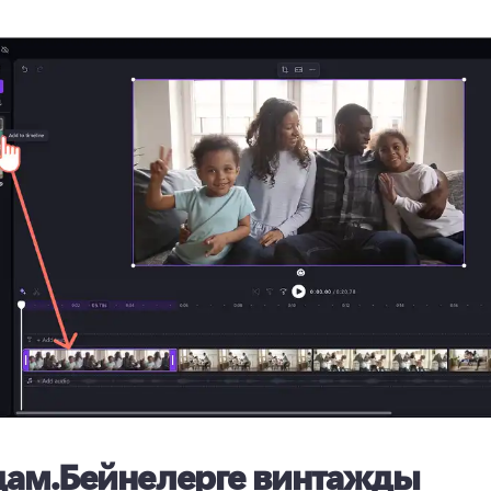
дам.
Бейнелерге винтажды