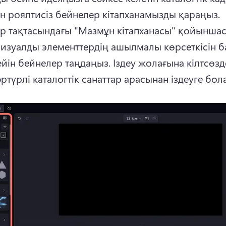
табу үшін роялтисіз бейнелер кітапханамызды қараңыз. 
р тақтасындағы "Мазмұн кітапханасы" қойыншас
визуалды элементтердің ашылмалы көрсеткісін б
ейін бейнелер таңдаңыз. 
Іздеу жолағына кілтсөзд
ртүрлі каталогтік санаттар арасынан іздеуге бол