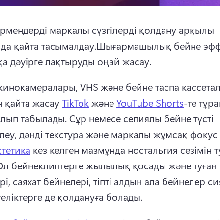
рмендерді маркалы сүзгілерді қолдану арқылы 
да қайта тасымалдау.
Шығармашылық бейне эффе
қа дәуірге лақтыруды оңай жасау.
 кинокамералары, VHS және бейне таспа кассета
н қайта жасау 
TikTok
 және 
YouTube Shorts
-те тұра
олып табылады. 
Сұр немесе сепиялы бейне түсті 
леу, дәнді текстура және маркалы жұмсақ фокус 
стетика
 кез келген мазмұнда ностальгия сезімін 
Ол бейнеклиптерге жылылық қосады және туған к
і, саяхат бейнелері, тіпті алдын ала бейнелер си
теліктерге де қолдануға болады.