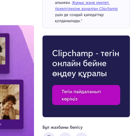
алынған. 
Жұмыс және мектеп 
тіркелгілеріне арналған Clipchamp
үшін де сондай қағидаттар 
қолданылады." 
Clipchamp - тегін
онлайн бейне
өңдеу құралы
Тегін пайдаланып
көріңіз
Бұл жазбаны бөлісу