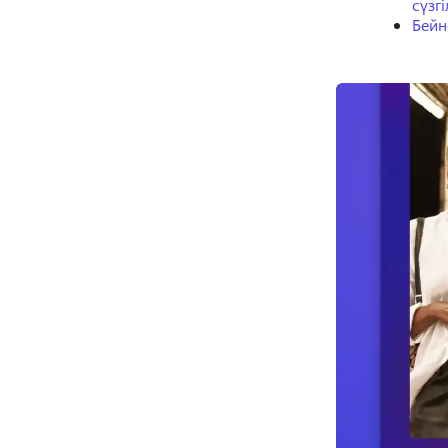
сүзг
Бейн