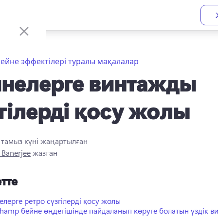
ейне эффектілері туралы мақалалар
нелерге винтажды
гілерді қосу жолы
4 тамыз
күні жаңартылған
 Banerjee
жазған
тте
елерге ретро сүзгілерді қосу жолы
champ бейне өңдегішінде пайдаланып көруге болатын үздік 