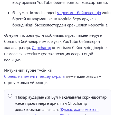
қосу арқылы YouTube бейнелеріңізді жақсартыңыз. 
Әлеуметтік желілердегі 
маркетинг бейнелеріңіз
 үшін 
бірегей шығармашылық көрініс беру арқылы 
брендіңізді бәсекелестерден ерекшелеп көрсетіңіз. 
Әлеуметтік желі үшін мобильдік құрылғымен көруге 
болатын бейнелер немесе ұзақ YouTube бейнелерін 
жасасаңыз да, 
Clipchamp
 көмегімен бейне үзінділеріне 
немесе екі кескінге қос экспозиция әсерін оңай 
қосыңыз. 
Интуитивті түрде түсінікті 
бірнеше элементті өңдеу құралы
 көмегімен жылдам 
өңдеу жолын үйреніңіз. 
"Назар аударыңыз!
 Бұл мақаладағы скриншоттар 
жеке тіркелгілерге арналған Clipchamp 
редакторынан алынған. 
Жұмыс және мектеп 