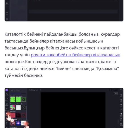
Каталогтік бейнені пайдаланбақшы болсаңыз, құралдар 
тақтасында бейнелер кітапханасы қойыншасын 
басыңыз.
Бұлыңғыр бейнеңізге сәйкес келетін каталогті 
таңдау үшін 
роялти төленбейтін бейнелер кітапханасын
шолыңыз.
Кілтсөздерді іздеу жолағына жазып, қажетті 
каталогті іздеңіз немесе "Бейне" санатында "Қосымша" 
түймесін басыңыз. 