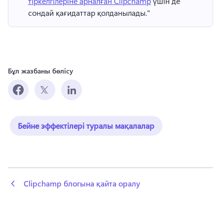
тіркелгілеріне арналған Clipchamp
 үшін де 
сондай қағидаттар қолданылады." 
Бұл жазбаны бөлісу
Бейне эффектілері туралы мақалалар
 Clipchamp блогына қайта оралу