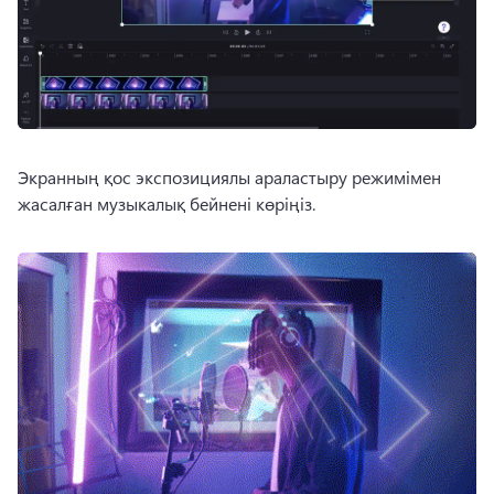
Экранның қос экспозициялы араластыру режимімен 
жасалған музыкалық бейнені көріңіз.