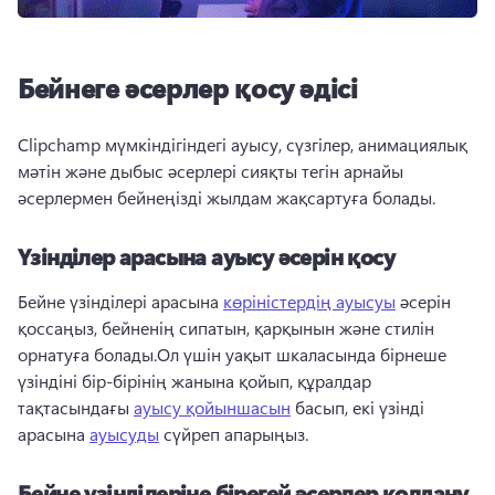
Бейнеге әсерлер қосу әдісі
Clipchamp мүмкіндігіндегі ауысу, сүзгілер, анимациялық 
мәтін және дыбыс әсерлері сияқты тегін арнайы 
әсерлермен бейнеңізді жылдам жақсартуға болады.
Үзінділер арасына ауысу әсерін қосу
Бейне үзінділері арасына 
көріністердің ауысуы
 әсерін 
қоссаңыз, бейненің сипатын, қарқынын және стилін 
орнатуға болады.
Ол үшін уақыт шкаласында бірнеше 
үзіндіні бір-бірінің жанына қойып, құралдар 
тақтасындағы 
ауысу қойыншасын
 басып, екі үзінді 
арасына 
ауысуды
 сүйреп апарыңыз. 
Бейне үзінділеріне бірегей әсерлер қолдану