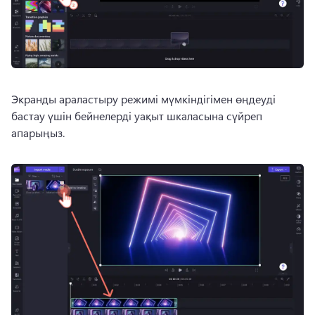
Экранды араластыру режимі мүмкіндігімен өңдеуді 
бастау үшін бейнелерді уақыт шкаласына сүйреп 
апарыңыз. 