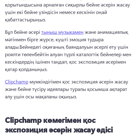
қорытындысына арналған сиқырлы бейне әсерін жасау 
үшін екі бейне үзіндісін немесе кескінін оңай 
қабаттастырыңыз.
Бұл бейне әсері 
тыныш музыкамен
 және анимациялық 
мәтінмен бірге жүрсе, күшті эмоция тудыра 
алады.
Бейнедегі оқиғаның баяндалуын әсерлі ету үшін 
роялти төленбейтін алуан түрлі каталогтік бейнелер мен 
кескіндердің ішінен таңдап, қос экспозиция әсерімен 
қатар қолданыңыз.
Clipchamp
 мүмкіндігімен қос экспозиция әсерін жасау 
және бейне түсіру идеялары туралы қосымша ақпарат 
алу үшін осы мақаланы оқыңыз. 
Clipchamp көмегімен қос
экспозиция әсерін жасау әдісі