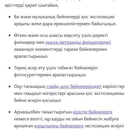
әдістерді қарап шығайық. 
Би және 
музыкалық бейнелерді
 қос экспозиция 
арқылы жеке дара ерекшеліктермен байытыңыз. 
Өткен және осы шақты көрсету үшін деректі 
фильмдер мен 
қысқа метражды фильмдердегі
заманауи элементтерді тарихи бейнелермен 
араластырыңыз. 
Терең әсер ету үшін табиғат бейнелерін 
фотосуреттермен араластырыңыз. 
Оқу-танымдық 
слайд-шоу бейнелеріндегі
 көріністер 
мен тақырып өзгерістері арасына қос экспозициялы 
бейне әсерін қосыңыз. 
Арнаңызбен таныстыратын 
кіріспе бейнелерге
немесе влогті, нұсқауды не ойын бейнесін жабуға 
арналған 
қорытынды бейнелерге
 экспозиция әсерін 