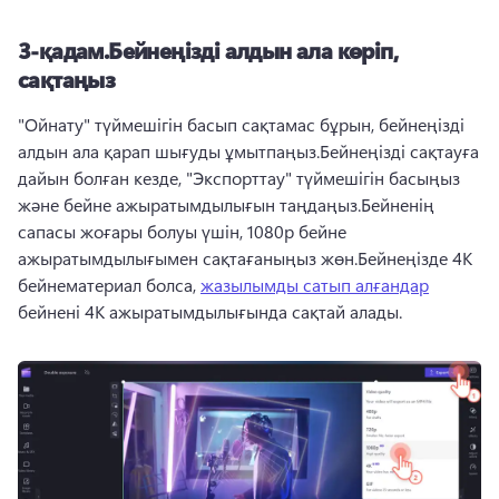
3-қадам.
Бейнеңізді алдын ала көріп,
сақтаңыз
"Ойнату" түймешігін басып сақтамас бұрын, бейнеңізді 
алдын ала қарап шығуды ұмытпаңыз.
Бейнеңізді сақтауға 
дайын болған кезде, "Экспорттау" түймешігін басыңыз 
және бейне ажыратымдылығын таңдаңыз.
Бейненің 
сапасы жоғары болуы үшін, 1080p бейне 
ажыратымдылығымен сақтағаныңыз жөн.
Бейнеңізде 4K 
бейнематериал болса, 
жазылымды сатып алғандар
бейнені 4K ажыратымдылығында сақтай алады. 