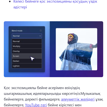
Келесі бейнеге қос экспозицияны қосудың үздік
әдістері
Қос экспозициялы бейне әсерімен өзіңіздің 
шығармашылық идеяларыңызды көрсетіңіз.
Музыкалық 
бейнелерге, деректі фильмдерге, 
әлеуметтік желідегі
 ұзақ 
бейнелерге, 
YouTube-тегі
 бейне кіріспесі мен 