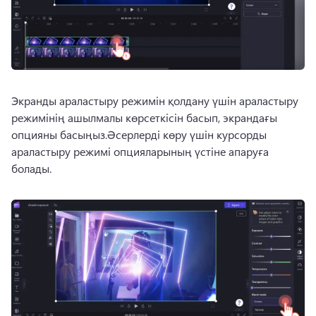
Экранды араластыру режимін қолдану үшін араластыру 
режимінің ашылмалы көрсеткісін басып, экрандағы 
опцияны басыңыз.
Әсерлерді көру үшін курсорды 
араластыру режимі опцияларының үстіне апаруға 
болады. 