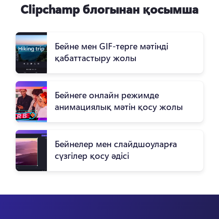
Clipchamp блогынан қосымша
Бейне мен GIF-терге мәтінді
қабаттастыру жолы
Бейнеге онлайн режимде
анимациялық мәтін қосу жолы
Бейнелер мен слайдшоуларға
сүзгілер қосу әдісі