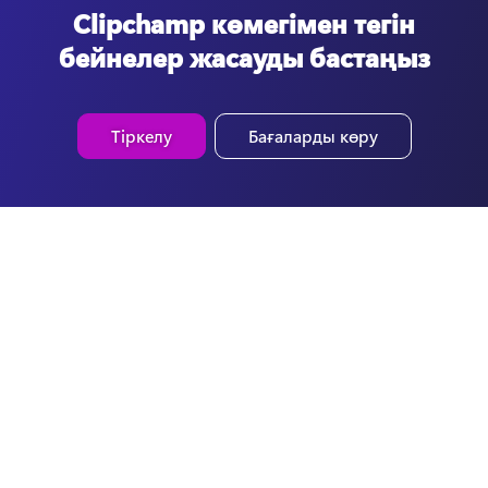
Clipchamp көмегімен тегін
бейнелер жасауды бастаңыз
Тіркелу
Бағаларды көру