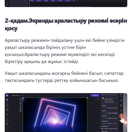
2-қадам.
Экранды араластыру режимі әсерін
қосу
Араластыру режимін пайдалану үшін екі бейне үзіндісін 
уақыт шкаласында бірінің үстіне бірін 
қосыңыз.
Араластыру режимі мүмкіндігі екі кескінді 
біріктіру арқылы да жұмыс істейді. 
Уақыт шкаласындағы жоғарғы бейнені басып, 
сипаттар 
тақтасындағы
 түстерді реттеу қойыншасын басыңыз. 