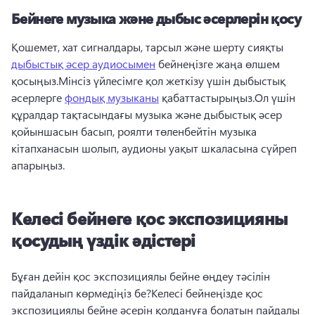
Бейнеге музыка және дыбыс әсерлерін қосу
Қошемет, хат сигналдары, тарсыл және шерту сияқты 
дыбыстық әсер аудиосымен
 бейнеңізге жаңа өлшем 
қосыңыз.
Мінсіз үйлесімге қол жеткізу үшін дыбыстық 
әсерлерге 
фондық музыканы
 қабаттастырыңыз.
Ол үшін 
құралдар тақтасындағы музыка және дыбыстық әсер 
қойыншасын басып, роялти төленбейтін музыка 
кітапханасын шолып, аудионы уақыт шкаласына сүйреп 
апарыңыз. 
Келесі бейнеге қос экспозицияны
қосудың үздік әдістері
Бұған дейін қос экспозициялы бейне өңдеу тәсілін 
пайдаланып көрмедіңіз бе?
Келесі бейнеңізде қос 
экспозициялы бейне әсерін қолдануға болатын пайдалы 