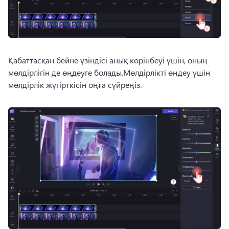
Қабаттасқан бейне үзіндісі анық көрінбеуі үшін, оның 
мөлдірлігін де өңдеуге болады.
Мөлдірлікті өңдеу үшін 
мөлдірлік жүгірткісін оңға сүйреңіз.