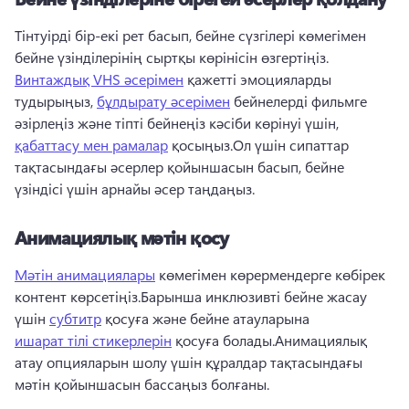
Тінтуірді бір-екі рет басып, бейне сүзгілері көмегімен 
бейне үзінділерінің сыртқы көрінісін өзгертіңіз.
Винтаждық VHS әсерімен
 қажетті эмоцияларды 
тудырыңыз, 
бұлдырату әсерімен
 бейнелерді фильмге 
әзірлеңіз және тіпті бейнеңіз кәсіби көрінуі үшін, 
қабаттасу мен рамалар
 қосыңыз.
Ол үшін сипаттар 
тақтасындағы әсерлер қойыншасын басып, бейне 
үзіндісі үшін арнайы әсер таңдаңыз. 
Анимациялық мәтін қосу
Мәтін анимациялары
 көмегімен көрермендерге көбірек 
контент көрсетіңіз.
Барынша инклюзивті бейне жасау 
үшін 
субтитр
 қосуға және бейне атауларына 
ишарат тілі стикерлерін
 қосуға болады.
Анимациялық 
атау опцияларын шолу үшін құралдар тақтасындағы 
мәтін қойыншасын бассаңыз болғаны. 