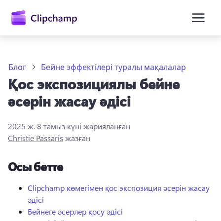
өту
Блог
Бейне эффектілері туралы мақалалар
Қос экспозициялы бейне
әсерін жасау әдісі
2025 ж. 8 тамыз
күні жарияланған
Christie Passaris
жазған
Жүйеге кіру
Осы бетте
Тегін қолданып көру
Clipchamp көмегімен қос экспозиция әсерін жасау
әдісі
Бейнеге әсерлер қосу әдісі