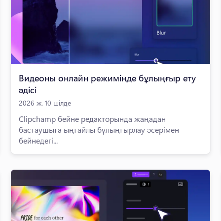
Видеоны онлайн режиміңде бұлыңғыр ету
әдісі
2026 ж. 10 шілде
Clipchamp бейне редакторында жаңадан
бастаушыға ыңғайлы бұлыңғырлау әсерімен
бейнедегі...