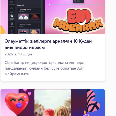
Әлеуметтік желілерге арналған 10 Құдай
айы видео идеясы
2026 ж. 10 шілде
Clipchamp видеоредакторындағы үлгілерді
пайдаланып, онлайн бөлісуге болатын Айт
мейрамымен...