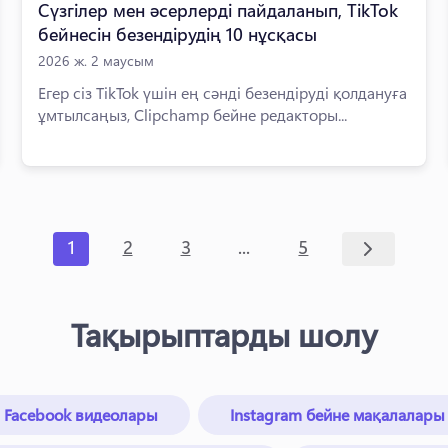
Сүзгілер мен әсерлерді пайдаланып, TikTok
бейнесін безендірудің 10 нұсқасы
2026 ж. 2 маусым
Егер сіз TikTok үшін ең сәнді безендіруді қолдануға
ұмтылсаңыз, Clipchamp бейне редакторы...
...
1
2
3
5
Тақырыптарды шолу
Facebook видеолары
Instagram бейне мақалалары