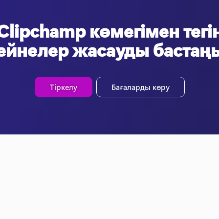
Clipchamp көмегімен тегі
ейнелер жасауды бастаң
Тіркелу
Бағаларды көру