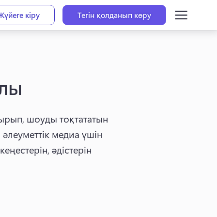
Жүйеге кіру
Тегін қолданып көру
лы
тырып, шоуды тоқтататын 
әлеуметтік медиа үшін 
ңестерін, әдістерін 