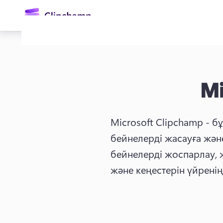
өту
Mi
Microsoft Clipchamp - б
бейнелерді жасауға жән
Жүйеге кіру
бейнелерді жоспарлау, ж
және кеңестерін үйреніңі
Тегін қолданып көру