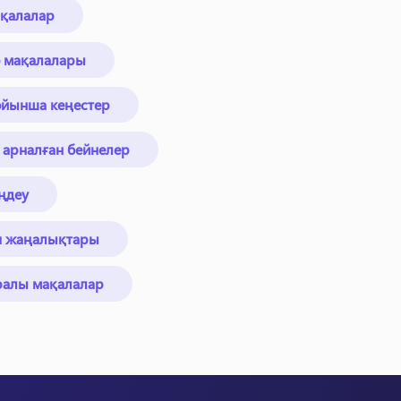
ақалалар
ео мақалалары
бойынша кеңестер
 арналған бейнелер
ңдеу
я жаңалықтары
ралы мақалалар