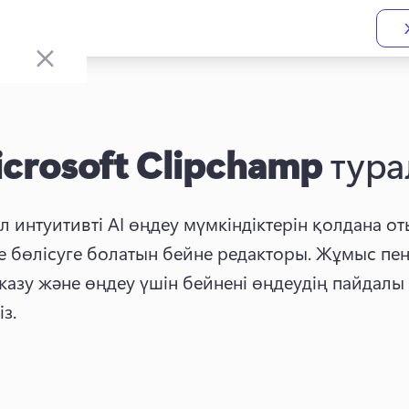
crosoft Clipchamp
тура
ұл интуитивті AI өңдеу мүмкіндіктерін қолдана о
е бөлісуге болатын бейне редакторы. 
Жұмыс пен 
азу және өңдеу үшін бейнені өңдеудің пайдалы ке
з. 