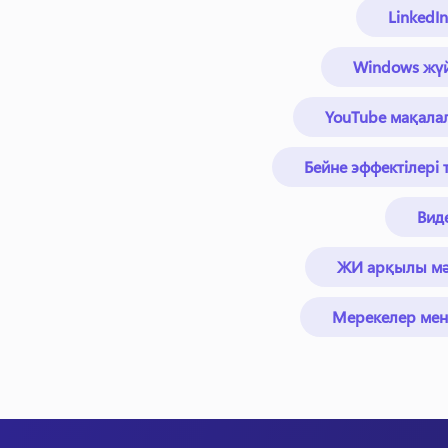
LinkedI
Windows жүй
YouTube мақала
Бейне эффектілері
Вид
ЖИ арқылы мәт
Мерекелер мен