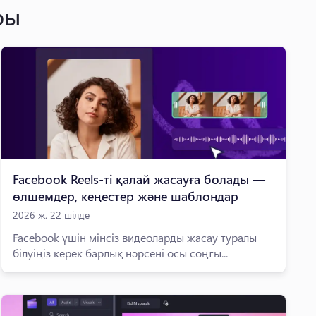
ры
Facebook Reels-ті қалай жасауға болады —
өлшемдер, кеңестер және шаблондар
2026 ж. 22 шілде
Facebook үшін мінсіз видеоларды жасау туралы
білуіңіз керек барлық нәрсені осы соңғы...