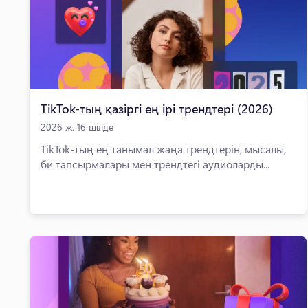
TikTok-тың қазіргі ең ірі трендтері (2026)
2026 ж. 16 шілде
TikTok-тың ең танымал жаңа трендтерін, мысалы,
би тапсырмалары мен трендтегі аудиоларды...