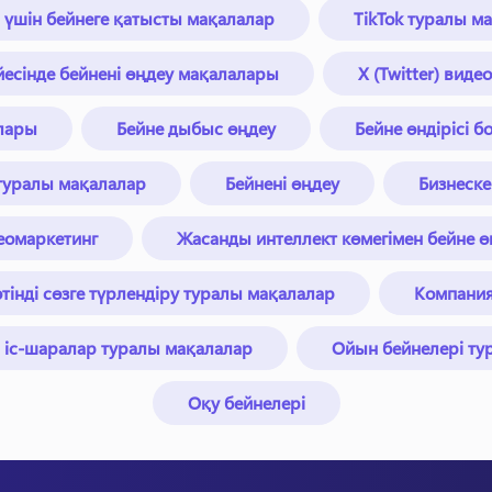
n үшін бейнеге қатысты мақалалар
TikTok туралы м
есінде бейнені өңдеу мақалалары
X (Twitter) вид
лары
Бейне дыбыс өңдеу
Бейне өндірісі 
 туралы мақалалар
Бейнені өңдеу
Бизнеске
еомаркетинг
Жасанды интеллект көмегімен бейне ө
інді сөзге түрлендіру туралы мақалалар
Компани
 іс-шаралар туралы мақалалар
Ойын бейнелері ту
Оқу бейнелері